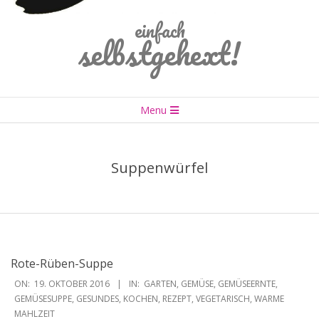
einfach
selbstgehext!
Primary
Menu
Navigation
Menu
Suppenwürfel
Rote-Rüben-Suppe
2016-
ON:
19. OKTOBER 2016
IN:
GARTEN
,
GEMÜSE
,
GEMÜSEERNTE
,
10-
GEMÜSESUPPE
,
GESUNDES
,
KOCHEN
,
REZEPT
,
VEGETARISCH
,
WARME
MAHLZEIT
19