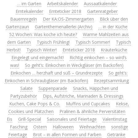
… im Garten
Arbeitskalender
Aussaatkalender
Erntekalender
Ernteticker 2018
Gartenratgeber
Bauernregeln
Der KA:OS-Zimmergarten
Blick über den
Gartenzaun
Gartenthemenallerlei (Archiv)
… in der Küche
52 Wochen: Was koche ich heute?
Warme Mahlzeiten aus
dem Garten
Typisch Frühling!
Typisch Sommer!
Typisch
Herbst!
Typisch Winter!
Ernteticker 2018
Kräuterküche
Eingelegt und eingemacht!
Richtig einkochen – so wird’s
was!
So geht’s: Einkochen in Weckgläser (im Backofen)
Einkochen … herzhaft und süß – Grundrezepte
So geht’s:
Einkochen in Schraubgläser (im Backofen)
Rezeptsammlung
Salate
Suppenparade
Snacks, Häppchen und
Partyzubehör
Dips, Aufstriche, Marinaden & Dressings
Kuchen, Cake Pops & Co.
Muffins und Cupcakes
Kekse,
Cookies und Plätzchen
Pralinen & ähnliche Perversitäten
Eis
Grill-Special
Saisonales und Feiertage
Valentinstag
Fasching
Ostern
Halloween
Weihnachten
sonstige
Feiertage
Brot – in allen Formen und Farben
Getränke