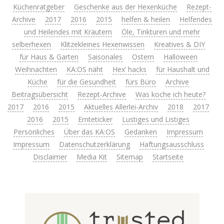
Küchenratgeber
Geschenke aus der Hexenküche
Rezept-
Archive
2017
2016
2015
helfen & heilen
Helfendes
und Heilendes mit Kräutern
Öle, Tinkturen und mehr
selberhexen
Klitzekleines Hexenwissen
Kreatives & DIY
für Haus & Garten
Saisonales
Ostern
Halloween
Weihnachten
KA:OS näht
Hex’ hacks
für Haushalt und
Küche
für die Gesundheit
fürs Büro
Archive
Beitragsübersicht
Rezept-Archive
Was koche ich heute?
2017
2016
2015
Aktuelles Allerlei-Archiv
2018
2017
2016
2015
Ernteticker
Lustiges und Listiges
Persönliches
Über das KA:OS
Gedanken
Impressum
Impressum
Datenschutzerklärung
Haftungsausschluss
Disclaimer
Media Kit
Sitemap
Startseite