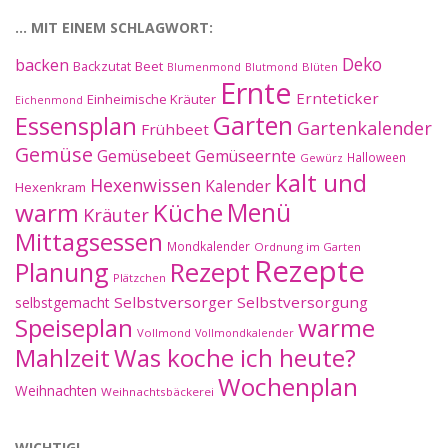
… MIT EINEM SCHLAGWORT:
Deko
backen
Beet
Backzutat
Blüten
Blumenmond
Blutmond
Ernte
Ernteticker
Einheimische Kräuter
Eichenmond
Essensplan
Garten
Gartenkalender
Frühbeet
Gemüse
Gemüseernte
Gemüsebeet
Halloween
Gewürz
kalt und
Hexenwissen
Kalender
Hexenkram
warm
Küche
Menü
Kräuter
Mittagsessen
Mondkalender
Ordnung im Garten
Rezepte
Planung
Rezept
Plätzchen
Selbstversorger
Selbstversorgung
selbstgemacht
Speiseplan
warme
Vollmond
Vollmondkalender
Mahlzeit
Was koche ich heute?
Wochenplan
Weihnachten
Weihnachtsbäckerei
WICHTIG!