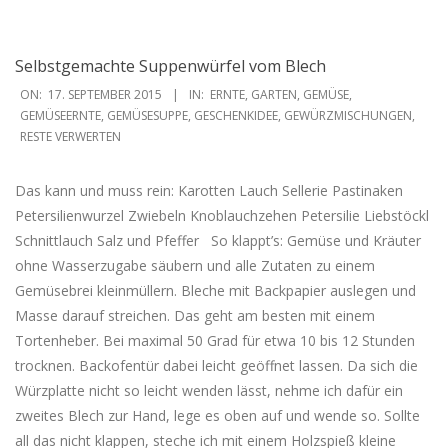
Selbstgemachte Suppenwürfel vom Blech
2015-
ON:
17. SEPTEMBER 2015
IN:
ERNTE
,
GARTEN
,
GEMÜSE
,
09-
GEMÜSEERNTE
,
GEMÜSESUPPE
,
GESCHENKIDEE
,
GEWÜRZMISCHUNGEN
,
RESTE VERWERTEN
17
Das kann und muss rein: Karotten Lauch Sellerie Pastinaken
Petersilienwurzel Zwiebeln Knoblauchzehen Petersilie Liebstöckl
Schnittlauch Salz und Pfeffer ‎ ‎ So klappt’s: Gemüse und Kräuter
ohne Wasserzugabe säubern und alle Zutaten zu einem
Gemüsebrei kleinmüllern. Bleche mit Backpapier auslegen und
Masse darauf streichen. Das geht am besten mit einem
Tortenheber. Bei maximal 50 Grad für etwa 10 bis 12 Stunden
trocknen. Backofentür dabei leicht geöffnet lassen. Da sich die
Würzplatte nicht so leicht wenden lässt, nehme ich dafür ein
zweites Blech zur Hand, lege es oben auf und wende so. Sollte
all das nicht klappen, steche ich mit einem Holzspieß kleine