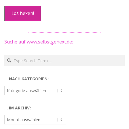
Adresse
Los hexen!
Suche auf www.selbstgehext.de:
Search
… NACH KATEGORIEN:
…
nach
Kategorien:
… IM ARCHIV:
…
im
Archiv: