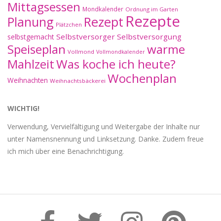
Mittagsessen
Mondkalender
Ordnung im Garten
Rezepte
Planung
Rezept
Plätzchen
Selbstversorger
Selbstversorgung
selbstgemacht
Speiseplan
warme
Vollmond
Vollmondkalender
Mahlzeit
Was koche ich heute?
Wochenplan
Weihnachten
Weihnachtsbäckerei
WICHTIG!
Verwendung, Vervielfältigung und Weitergabe der Inhalte nur
unter Namensnennung und Linksetzung. Danke. Zudem freue
ich mich über eine Benachrichtigung.