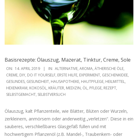
Basisrezepte: Ölauszug, Mazerat, Tinktur, Creme, Sole
2019-
ON:
14. APRIL 2019
IN:
ALTERNATIVE
,
AROMA
,
ÄTHERISCHE ÖLE
,
04-
CREME
,
DIY
,
DO IT YOURSELF
,
ERSTE HILFE
,
EXPERIMENT
,
GESCHENKIDEE
,
GESUNDES
,
GESUNDHEIT
,
HAUSAPOTHEKE
,
HAUTPFLEGE
,
HEILMITTEL
,
14
HEXENKRAM
,
KOKOSÖL
,
KRÄUTER
,
MEDIZIN
,
ÖL
,
PFLEGE
,
REZEPT
,
SELBSTGEMACHT
,
SELBSTVERSUCH
Ölauszug, kalt Pflanzenteile, wie Blätter, Blüten oder Wurzeln,
zerkleinern, anmörsern oder anderweitig „verletzen“. Diese in ein
sauberes, verschließbares Glasgefäß füllen und mit
hochwertigem Pflanzenöl (z.B. Mandel-, Traubenkern- oder