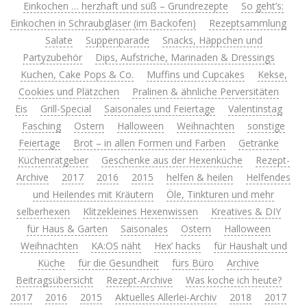
Einkochen … herzhaft und süß – Grundrezepte
So geht’s:
Einkochen in Schraubgläser (im Backofen)
Rezeptsammlung
Salate
Suppenparade
Snacks, Häppchen und
Partyzubehör
Dips, Aufstriche, Marinaden & Dressings
Kuchen, Cake Pops & Co.
Muffins und Cupcakes
Kekse,
Cookies und Plätzchen
Pralinen & ähnliche Perversitäten
Eis
Grill-Special
Saisonales und Feiertage
Valentinstag
Fasching
Ostern
Halloween
Weihnachten
sonstige
Feiertage
Brot – in allen Formen und Farben
Getränke
Küchenratgeber
Geschenke aus der Hexenküche
Rezept-
Archive
2017
2016
2015
helfen & heilen
Helfendes
und Heilendes mit Kräutern
Öle, Tinkturen und mehr
selberhexen
Klitzekleines Hexenwissen
Kreatives & DIY
für Haus & Garten
Saisonales
Ostern
Halloween
Weihnachten
KA:OS näht
Hex’ hacks
für Haushalt und
Küche
für die Gesundheit
fürs Büro
Archive
Beitragsübersicht
Rezept-Archive
Was koche ich heute?
2017
2016
2015
Aktuelles Allerlei-Archiv
2018
2017