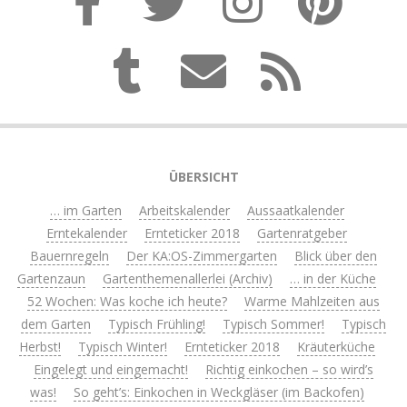
ÜBERSICHT
… im Garten
Arbeitskalender
Aussaatkalender
Erntekalender
Ernteticker 2018
Gartenratgeber
Bauernregeln
Der KA:OS-Zimmergarten
Blick über den
Gartenzaun
Gartenthemenallerlei (Archiv)
… in der Küche
52 Wochen: Was koche ich heute?
Warme Mahlzeiten aus
dem Garten
Typisch Frühling!
Typisch Sommer!
Typisch
Herbst!
Typisch Winter!
Ernteticker 2018
Kräuterküche
Eingelegt und eingemacht!
Richtig einkochen – so wird’s
was!
So geht’s: Einkochen in Weckgläser (im Backofen)