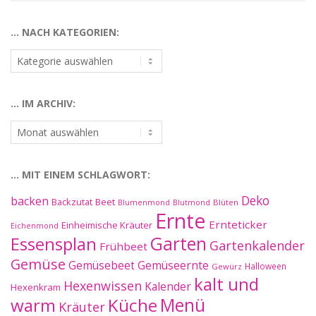
… NACH KATEGORIEN:
…
nach
Kategorien:
… IM ARCHIV:
…
im
Archiv:
… MIT EINEM SCHLAGWORT:
Deko
backen
Beet
Backzutat
Blüten
Blumenmond
Blutmond
Ernte
Ernteticker
Einheimische Kräuter
Eichenmond
Essensplan
Garten
Gartenkalender
Frühbeet
Gemüse
Gemüseernte
Gemüsebeet
Halloween
Gewürz
kalt und
Hexenwissen
Kalender
Hexenkram
warm
Küche
Menü
Kräuter