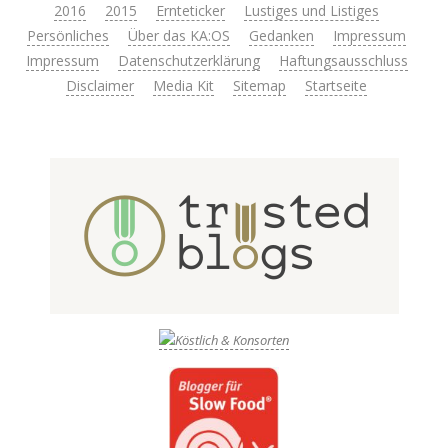
2016
2015
Ernteticker
Lustiges und Listiges
Persönliches
Über das KA:OS
Gedanken
Impressum
Impressum
Datenschutzerklärung
Haftungsausschluss
Disclaimer
Media Kit
Sitemap
Startseite