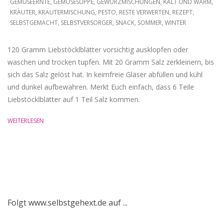
09-
GEMÜSEERNTE
,
GEMÜSESUPPE
,
GEWÜRZMISCHUNGEN
,
KALT UND WARM
,
KRÄUTER
,
KRÄUTERMISCHUNG
,
PESTO
,
RESTE VERWERTEN
,
REZEPT
,
16
SELBSTGEMACHT
,
SELBSTVERSORGER
,
SNACK
,
SOMMER
,
WINTER
120 Gramm Liebstöcklblätter vorsichtig ausklopfen oder
waschen und trocken tupfen. Mit 20 Gramm Salz zerkleinern, bis
sich das Salz gelöst hat. In keimfreie Gläser abfüllen und kühl
und dunkel aufbewahren. Merkt Euch einfach, dass 6 Teile
Liebstöcklblätter auf 1 Teil Salz kommen.
WEITERLESEN
Folgt www.selbstgehext.de auf ...