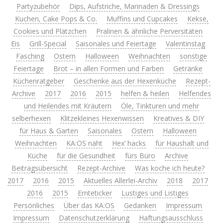
Partyzubehör
Dips, Aufstriche, Marinaden & Dressings
Kuchen, Cake Pops & Co.
Muffins und Cupcakes
Kekse,
Cookies und Plätzchen
Pralinen & ähnliche Perversitäten
Eis
Grill-Special
Saisonales und Feiertage
Valentinstag
Fasching
Ostern
Halloween
Weihnachten
sonstige
Feiertage
Brot – in allen Formen und Farben
Getränke
Küchenratgeber
Geschenke aus der Hexenküche
Rezept-
Archive
2017
2016
2015
helfen & heilen
Helfendes
und Heilendes mit Kräutern
Öle, Tinkturen und mehr
selberhexen
Klitzekleines Hexenwissen
Kreatives & DIY
für Haus & Garten
Saisonales
Ostern
Halloween
Weihnachten
KA:OS näht
Hex’ hacks
für Haushalt und
Küche
für die Gesundheit
fürs Büro
Archive
Beitragsübersicht
Rezept-Archive
Was koche ich heute?
2017
2016
2015
Aktuelles Allerlei-Archiv
2018
2017
2016
2015
Ernteticker
Lustiges und Listiges
Persönliches
Über das KA:OS
Gedanken
Impressum
Impressum
Datenschutzerklärung
Haftungsausschluss