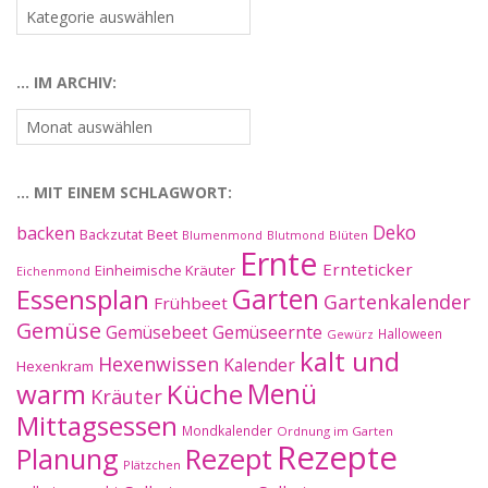
…
nach
Kategorien:
… IM ARCHIV:
…
im
Archiv:
… MIT EINEM SCHLAGWORT:
Deko
backen
Beet
Backzutat
Blüten
Blumenmond
Blutmond
Ernte
Ernteticker
Einheimische Kräuter
Eichenmond
Essensplan
Garten
Gartenkalender
Frühbeet
Gemüse
Gemüseernte
Gemüsebeet
Halloween
Gewürz
kalt und
Hexenwissen
Kalender
Hexenkram
warm
Küche
Menü
Kräuter
Mittagsessen
Mondkalender
Ordnung im Garten
Rezepte
Planung
Rezept
Plätzchen