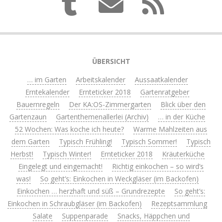
ÜBERSICHT
… im Garten
Arbeitskalender
Aussaatkalender
Erntekalender
Ernteticker 2018
Gartenratgeber
Bauernregeln
Der KA:OS-Zimmergarten
Blick über den
Gartenzaun
Gartenthemenallerlei (Archiv)
… in der Küche
52 Wochen: Was koche ich heute?
Warme Mahlzeiten aus
dem Garten
Typisch Frühling!
Typisch Sommer!
Typisch
Herbst!
Typisch Winter!
Ernteticker 2018
Kräuterküche
Eingelegt und eingemacht!
Richtig einkochen – so wird’s
was!
So geht’s: Einkochen in Weckgläser (im Backofen)
Einkochen … herzhaft und süß – Grundrezepte
So geht’s:
Einkochen in Schraubgläser (im Backofen)
Rezeptsammlung
Salate
Suppenparade
Snacks, Häppchen und