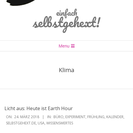
einfach
selbstgehext!
Primary
Menu
Navigation
Menu
Klima
Licht aus: Heute ist Earth Hour
2018-
ON:
24. MÄRZ 2018
IN:
BÜRO
,
EXPERIMENT
,
FRÜHLING
,
KALENDER
,
03-
SELBSTGEHEXT.DE
,
USA
,
WISSENSWERTES
24