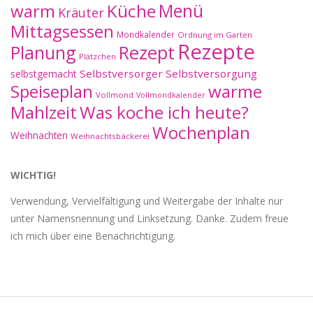
warm
Küche
Menü
Kräuter
Mittagsessen
Mondkalender
Ordnung im Garten
Rezepte
Planung
Rezept
Plätzchen
Selbstversorger
Selbstversorgung
selbstgemacht
Speiseplan
warme
Vollmond
Vollmondkalender
Mahlzeit
Was koche ich heute?
Wochenplan
Weihnachten
Weihnachtsbäckerei
WICHTIG!
Verwendung, Vervielfältigung und Weitergabe der Inhalte nur
unter Namensnennung und Linksetzung. Danke. Zudem freue
ich mich über eine Benachrichtigung.