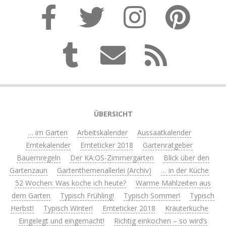
ÜBERSICHT
… im Garten
Arbeitskalender
Aussaatkalender
Erntekalender
Ernteticker 2018
Gartenratgeber
Bauernregeln
Der KA:OS-Zimmergarten
Blick über den
Gartenzaun
Gartenthemenallerlei (Archiv)
… in der Küche
52 Wochen: Was koche ich heute?
Warme Mahlzeiten aus
dem Garten
Typisch Frühling!
Typisch Sommer!
Typisch
Herbst!
Typisch Winter!
Ernteticker 2018
Kräuterküche
Eingelegt und eingemacht!
Richtig einkochen – so wird’s