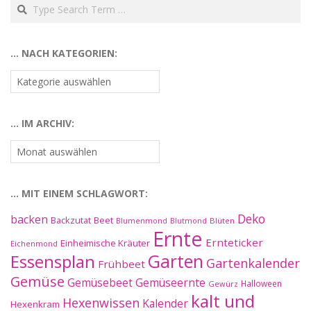
Search
… NACH KATEGORIEN:
…
nach
Kategorien:
… IM ARCHIV:
…
im
Archiv:
… MIT EINEM SCHLAGWORT:
Deko
backen
Beet
Backzutat
Blüten
Blumenmond
Blutmond
Ernte
Ernteticker
Einheimische Kräuter
Eichenmond
Essensplan
Garten
Gartenkalender
Frühbeet
Gemüse
Gemüseernte
Gemüsebeet
Halloween
Gewürz
kalt und
Hexenwissen
Kalender
Hexenkram