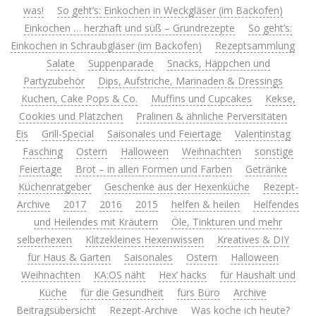
was!
So geht’s: Einkochen in Weckgläser (im Backofen)
Einkochen … herzhaft und süß – Grundrezepte
So geht’s:
Einkochen in Schraubgläser (im Backofen)
Rezeptsammlung
Salate
Suppenparade
Snacks, Häppchen und
Partyzubehör
Dips, Aufstriche, Marinaden & Dressings
Kuchen, Cake Pops & Co.
Muffins und Cupcakes
Kekse,
Cookies und Plätzchen
Pralinen & ähnliche Perversitäten
Eis
Grill-Special
Saisonales und Feiertage
Valentinstag
Fasching
Ostern
Halloween
Weihnachten
sonstige
Feiertage
Brot – in allen Formen und Farben
Getränke
Küchenratgeber
Geschenke aus der Hexenküche
Rezept-
Archive
2017
2016
2015
helfen & heilen
Helfendes
und Heilendes mit Kräutern
Öle, Tinkturen und mehr
selberhexen
Klitzekleines Hexenwissen
Kreatives & DIY
für Haus & Garten
Saisonales
Ostern
Halloween
Weihnachten
KA:OS näht
Hex’ hacks
für Haushalt und
Küche
für die Gesundheit
fürs Büro
Archive
Beitragsübersicht
Rezept-Archive
Was koche ich heute?