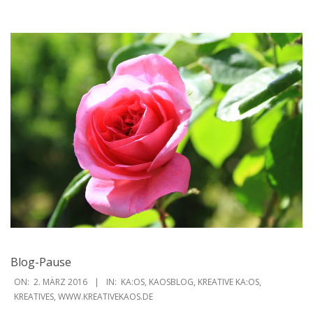
Blog-Pause
2016-
ON:
2. MÄRZ 2016
IN:
KA:OS
,
KAOSBLOG
,
KREATIVE KA:OS
,
03-
KREATIVES
,
WWW.KREATIVEKAOS.DE
02