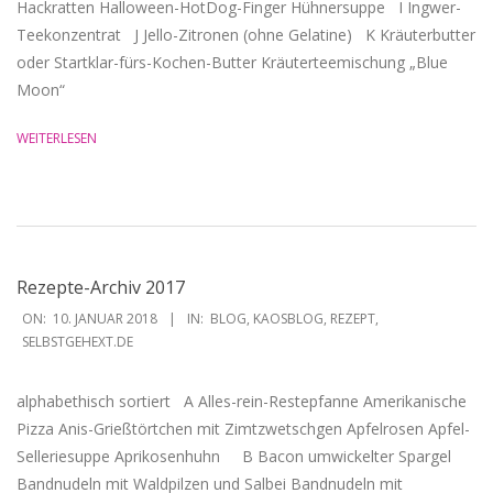
Hackratten Halloween-HotDog-Finger Hühnersuppe I Ingwer-
Teekonzentrat J Jello-Zitronen (ohne Gelatine) K Kräuterbutter
oder Startklar-fürs-Kochen-Butter Kräuterteemischung „Blue
Moon“
WEITERLESEN
Rezepte-Archiv 2017
2018-
ON:
10. JANUAR 2018
IN:
BLOG
,
KAOSBLOG
,
REZEPT
,
01-
SELBSTGEHEXT.DE
10
alphabethisch sortiert A Alles-rein-Restepfanne Amerikanische
Pizza Anis-Grießtörtchen mit Zimtzwetschgen Apfelrosen Apfel-
Selleriesuppe Aprikosenhuhn B Bacon umwickelter Spargel
Bandnudeln mit Waldpilzen und Salbei Bandnudeln mit