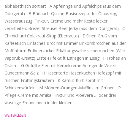
alphabethisch sortiert A Apfelringe und Apfelchips (aus dem
Dörrgerät) B Bärlauch-Quiche Basisrezepte für Ölauszug,
Wasserauszug, Tinktur, Creme und mehr Reste lecker
verarbeiten: Brezel-Streusel Beef Jerky (aus dem Dörrgerät) C
Chimichurri Colakraut-Sirup (Eberraute) E Einen Gruß vom
Kaffeetisch Einfaches Brot mit Emmer Einkornbrötchen aus der
Muffinform Erdbeerzucker Erkältungssalbe selbermachen (Wick
Vaporub-Ersatz) Erste-Hilfe-Stift Estragon in Essig F Frohes an
Ostern G Gefüllte Eier mit Kerbelcreme Anregende Würze:
Gundermann-Salz H Hasentorte Hasenkuchen Hefezopf mit
frischen Frühlingskräutern K Kamut-Kürbisbrot mit
Schinkenwürfeln M Möhren-Orangen-Muffins im Grünen P
Pflege-Creme mit Arnika-Tinktur und AloeVera … oder drei
wuselige Freundinnen in der kleinen
WEITERLESEN