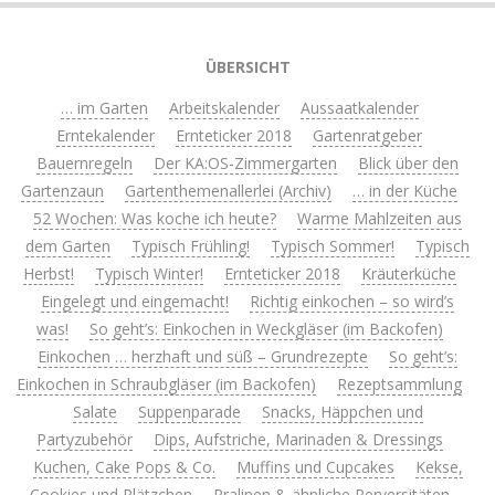
ÜBERSICHT
… im Garten
Arbeitskalender
Aussaatkalender
Erntekalender
Ernteticker 2018
Gartenratgeber
Bauernregeln
Der KA:OS-Zimmergarten
Blick über den
Gartenzaun
Gartenthemenallerlei (Archiv)
… in der Küche
52 Wochen: Was koche ich heute?
Warme Mahlzeiten aus
dem Garten
Typisch Frühling!
Typisch Sommer!
Typisch
Herbst!
Typisch Winter!
Ernteticker 2018
Kräuterküche
Eingelegt und eingemacht!
Richtig einkochen – so wird’s
was!
So geht’s: Einkochen in Weckgläser (im Backofen)
Einkochen … herzhaft und süß – Grundrezepte
So geht’s:
Einkochen in Schraubgläser (im Backofen)
Rezeptsammlung
Salate
Suppenparade
Snacks, Häppchen und
Partyzubehör
Dips, Aufstriche, Marinaden & Dressings
Kuchen, Cake Pops & Co.
Muffins und Cupcakes
Kekse,
Cookies und Plätzchen
Pralinen & ähnliche Perversitäten