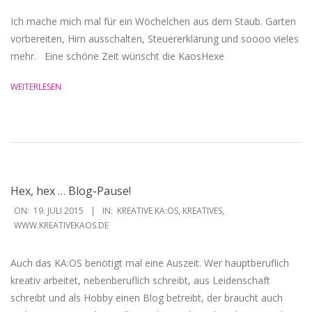
Ich mache mich mal für ein Wöchelchen aus dem Staub. Garten
vorbereiten, Hirn ausschalten, Steuererklärung und soooo vieles
mehr. Eine schöne Zeit wünscht die KaosHexe
WEITERLESEN
Hex, hex … Blog-Pause!
2015-
ON:
19. JULI 2015
IN:
KREATIVE KA:OS
,
KREATIVES
,
07-
WWW.KREATIVEKAOS.DE
19
Auch das KA:OS benötigt mal eine Auszeit. Wer hauptberuflich
kreativ arbeitet, nebenberuflich schreibt, aus Leidenschaft
schreibt und als Hobby einen Blog betreibt, der braucht auch