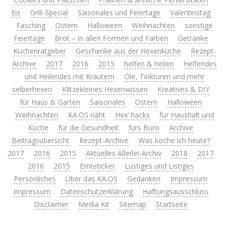
Eis
Grill-Special
Saisonales und Feiertage
Valentinstag
Fasching
Ostern
Halloween
Weihnachten
sonstige
Feiertage
Brot – in allen Formen und Farben
Getränke
Küchenratgeber
Geschenke aus der Hexenküche
Rezept-
Archive
2017
2016
2015
helfen & heilen
Helfendes
und Heilendes mit Kräutern
Öle, Tinkturen und mehr
selberhexen
Klitzekleines Hexenwissen
Kreatives & DIY
für Haus & Garten
Saisonales
Ostern
Halloween
Weihnachten
KA:OS näht
Hex’ hacks
für Haushalt und
Küche
für die Gesundheit
fürs Büro
Archive
Beitragsübersicht
Rezept-Archive
Was koche ich heute?
2017
2016
2015
Aktuelles Allerlei-Archiv
2018
2017
2016
2015
Ernteticker
Lustiges und Listiges
Persönliches
Über das KA:OS
Gedanken
Impressum
Impressum
Datenschutzerklärung
Haftungsausschluss
Disclaimer
Media Kit
Sitemap
Startseite