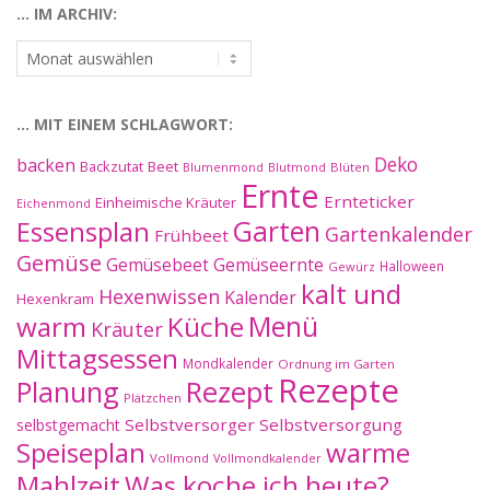
… IM ARCHIV:
…
im
Archiv:
… MIT EINEM SCHLAGWORT:
Deko
backen
Beet
Backzutat
Blüten
Blumenmond
Blutmond
Ernte
Ernteticker
Einheimische Kräuter
Eichenmond
Essensplan
Garten
Gartenkalender
Frühbeet
Gemüse
Gemüseernte
Gemüsebeet
Halloween
Gewürz
kalt und
Hexenwissen
Kalender
Hexenkram
warm
Küche
Menü
Kräuter
Mittagsessen
Mondkalender
Ordnung im Garten
Rezepte
Planung
Rezept
Plätzchen
Selbstversorger
Selbstversorgung
selbstgemacht
Speiseplan
warme
Vollmond
Vollmondkalender
Mahlzeit
Was koche ich heute?