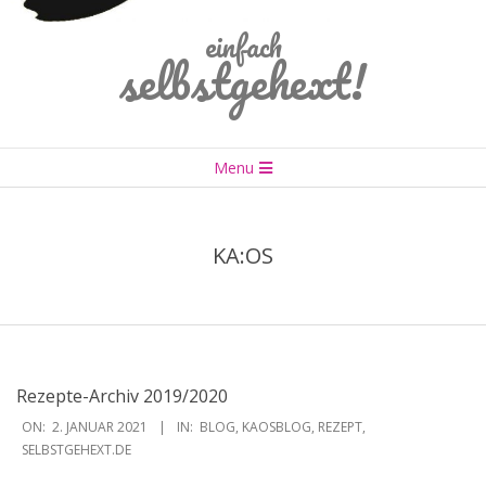
einfach
selbstgehext!
Primary
Menu
Navigation
Menu
KA:OS
Rezepte-Archiv 2019/2020
2021-
ON:
2. JANUAR 2021
IN:
BLOG
,
KAOSBLOG
,
REZEPT
,
01-
SELBSTGEHEXT.DE
02