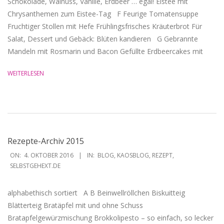
Schokolade, Walnuss, Vanille, Erdbeer … egal! Eistee mit
Chrysanthemen zum Eistee-Tag F Feurige Tomatensuppe
Fruchtiger Stollen mit Hefe Frühlingsfrisches Kräuterbrot Für
Salat, Dessert und Gebäck: Blüten kandieren G Gebrannte
Mandeln mit Rosmarin und Bacon Gefüllte Erdbeercakes mit
WEITERLESEN
Rezepte-Archiv 2015
2016-
ON:
4. OKTOBER 2016
IN:
BLOG
,
KAOSBLOG
,
REZEPT
,
10-
SELBSTGEHEXT.DE
04
alphabethisch sortiert A B Beinwellröllchen Biskuitteig
Blätterteig Bratäpfel mit und ohne Schuss
Bratapfelgewürzmischung Brokkolipesto – so einfach, so lecker