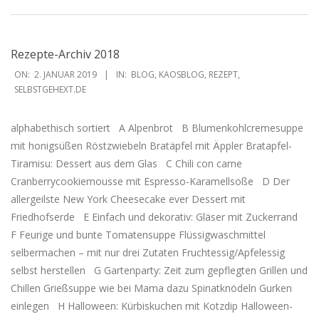
Rezepte-Archiv 2018
2019-
ON:
2. JANUAR 2019
IN:
BLOG
,
KAOSBLOG
,
REZEPT
,
01-
SELBSTGEHEXT.DE
02
alphabethisch sortiert A Alpenbrot B Blumenkohlcremesuppe
mit honigsüßen Röstzwiebeln Bratäpfel mit Äppler Bratapfel-
Tiramisu: Dessert aus dem Glas C Chili con carne
Cranberrycookiemousse mit Espresso-Karamellsoße D Der
allergeilste New York Cheesecake ever Dessert mit
Friedhofserde E Einfach und dekorativ: Gläser mit Zuckerrand
F Feurige und bunte Tomatensuppe Flüssigwaschmittel
selbermachen – mit nur drei Zutaten Fruchtessig/Apfelessig
selbst herstellen G Gartenparty: Zeit zum gepflegten Grillen und
Chillen Grießsuppe wie bei Mama dazu Spinatknödeln Gurken
einlegen H Halloween: Kürbiskuchen mit Kotzdip Halloween-