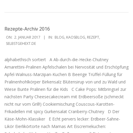
Rezepte-Archiv 2016
2017-
ON:
2. JANUAR 2017
IN:
BLOG
,
KAOSBLOG
,
REZEPT
,
01-
SELBSTGEHEXT.DE
02
alphabethisch sortiert A Ab-durch-die-Hecke-Chutney
Amarettini-Pralinen Apfelschalen bei Nervosität und Erschöpfung
Apfel-Walnuss-Marzipan-Kuchen B Beerige Trüffel-Füllung für
Pralinenhohlkörper Birkensalz Blütensirup von und zu Wald und
Wiese Bunte Pralinen für die Kids C Cake Pops: Mitbringsel zur
nächsten Party Cheesecakecream mit Erdbeersoße (schmeckt
nicht nur vom Grill!) Cookiemischung Couscous-Karotten-
Frikadellen mit spicy Gurkensalat Cranberry-Chutney D Der
Käse-Mohn-Klassiker E Echt pervers lecker: Erdbeer-Sahne-
Likör Eierlikörtorte nach Mamas Art Eiscremekuchen: