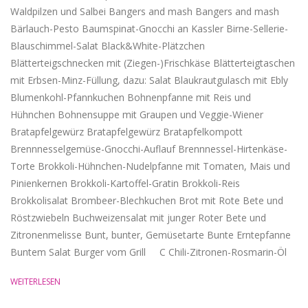
Waldpilzen und Salbei Bangers and mash Bangers and mash
Bärlauch-Pesto Baumspinat-Gnocchi an Kassler Birne-Sellerie-
Blauschimmel-Salat Black&White-Plätzchen
Blätterteigschnecken mit (Ziegen-)Frischkäse Blätterteigtaschen
mit Erbsen-Minz-Füllung, dazu: Salat Blaukrautgulasch mit Ebly
Blumenkohl-Pfannkuchen Bohnenpfanne mit Reis und
Hühnchen Bohnensuppe mit Graupen und Veggie-Wiener
Bratapfelgewürz Bratapfelgewürz Bratapfelkompott
Brennnesselgemüse-Gnocchi-Auflauf Brennnessel-Hirtenkäse-
Torte Brokkoli-Hühnchen-Nudelpfanne mit Tomaten, Mais und
Pinienkernen Brokkoli-Kartoffel-Gratin Brokkoli-Reis
Brokkolisalat Brombeer-Blechkuchen Brot mit Rote Bete und
Röstzwiebeln Buchweizensalat mit junger Roter Bete und
Zitronenmelisse Bunt, bunter, Gemüsetarte Bunte Erntepfanne
Buntem Salat Burger vom Grill C Chili-Zitronen-Rosmarin-Öl
WEITERLESEN