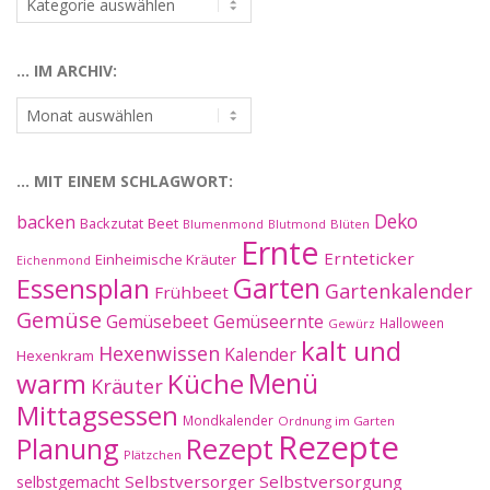
nach
Kategorien:
… IM ARCHIV:
…
im
Archiv:
… MIT EINEM SCHLAGWORT:
Deko
backen
Beet
Backzutat
Blüten
Blumenmond
Blutmond
Ernte
Ernteticker
Einheimische Kräuter
Eichenmond
Essensplan
Garten
Gartenkalender
Frühbeet
Gemüse
Gemüseernte
Gemüsebeet
Halloween
Gewürz
kalt und
Hexenwissen
Kalender
Hexenkram
warm
Küche
Menü
Kräuter
Mittagsessen
Mondkalender
Ordnung im Garten
Rezepte
Planung
Rezept
Plätzchen
Selbstversorger
Selbstversorgung
selbstgemacht