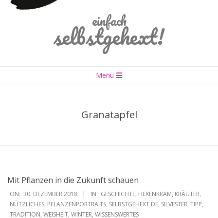
einfach
selbstgehext!
Primary
Menu
Navigation
Menu
Granatapfel
Mit Pflanzen in die Zukunft schauen
2018-
ON:
30. DEZEMBER 2018
IN:
GESCHICHTE
,
HEXENKRAM
,
KRÄUTER
,
12-
NÜTZLICHES
,
PFLANZENPORTRAITS
,
SELBSTGEHEXT.DE
,
SILVESTER
,
TIPP
,
TRADITION
,
WEISHEIT
,
WINTER
,
WISSENSWERTES
30