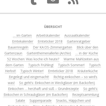
ÜBERSICHT
… im Garten
Arbeitskalender
Aussaatkalender
Erntekalender
Ernteticker 2018
Gartenratgeber
Bauernregeln
Der KA:OS-Zimmergarten
Blick über den
Gartenzaun
Gartenthemenallerlei (Archiv)
… in der Küche
52 Wochen: Was koche ich heute?
Warme Mahlzeiten aus
dem Garten
Typisch Frühling!
Typisch Sommer!
Typisch
Herbst!
Typisch Winter!
Ernteticker 2018
Kräuterküche
Eingelegt und eingemacht!
Richtig einkochen – so wird’s
was!
So geht’s: Einkochen in Weckgläser (im Backofen)
Einkochen … herzhaft und süß – Grundrezepte
So geht’s:
Einkochen in Schraubgläser (im Backofen)
Rezeptsammlung
Salate
Suppenparade
Snacks, Häppchen und