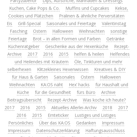
Partyzubehör
Dips, Aufstriche, Marinaden & Dressings
Kuchen, Cake Pops & Co.
Muffins und Cupcakes
Kekse,
Cookies und Plätzchen
Pralinen & ähnliche Perversitäten
Eis
Grill-Special
Saisonales und Feiertage
Valentinstag
Fasching
Ostern
Halloween
Weihnachten
sonstige
Feiertage
Brot – in allen Formen und Farben
Getränke
Küchenratgeber
Geschenke aus der Hexenküche
Rezept-
Archive
2017
2016
2015
helfen & heilen
Helfendes
und Heilendes mit Kräutern
Öle, Tinkturen und mehr
selberhexen
Klitzekleines Hexenwissen
Kreatives & DIY
für Haus & Garten
Saisonales
Ostern
Halloween
Weihnachten
KA:OS näht
Hex’ hacks
für Haushalt und
Küche
für die Gesundheit
fürs Büro
Archive
Beitragsübersicht
Rezept-Archive
Was koche ich heute?
2017
2016
2015
Aktuelles Allerlei-Archiv
2018
2017
2016
2015
Ernteticker
Lustiges und Listiges
Persönliches
Über das KA:OS
Gedanken
Impressum
Impressum
Datenschutzerklärung
Haftungsausschluss