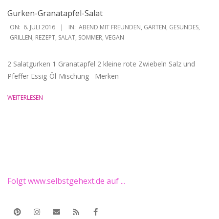
Gurken-Granatapfel-Salat
2016-
ON:
6. JULI 2016
IN:
ABEND MIT FREUNDEN
,
GARTEN
,
GESUNDES
,
07-
GRILLEN
,
REZEPT
,
SALAT
,
SOMMER
,
VEGAN
06
2 Salatgurken 1 Granatapfel 2 kleine rote Zwiebeln Salz und
Pfeffer Essig-Öl-Mischung Merken
WEITERLESEN
Folgt www.selbstgehext.de auf ...