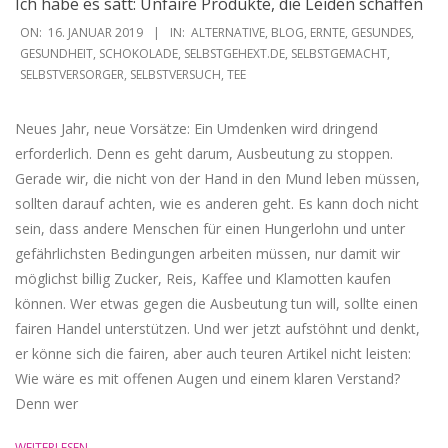
Ich habe es satt: Unfaire Produkte, die Leiden schaffen
2019-
ON:
16. JANUAR 2019
IN:
ALTERNATIVE
,
BLOG
,
ERNTE
,
GESUNDES
,
01-
GESUNDHEIT
,
SCHOKOLADE
,
SELBSTGEHEXT.DE
,
SELBSTGEMACHT
,
SELBSTVERSORGER
,
SELBSTVERSUCH
,
TEE
16
Neues Jahr, neue Vorsätze: Ein Umdenken wird dringend
erforderlich. Denn es geht darum, Ausbeutung zu stoppen.
Gerade wir, die nicht von der Hand in den Mund leben müssen,
sollten darauf achten, wie es anderen geht. Es kann doch nicht
sein, dass andere Menschen für einen Hungerlohn und unter
gefährlichsten Bedingungen arbeiten müssen, nur damit wir
möglichst billig Zucker, Reis, Kaffee und Klamotten kaufen
können. Wer etwas gegen die Ausbeutung tun will, sollte einen
fairen Handel unterstützen. Und wer jetzt aufstöhnt und denkt,
er könne sich die fairen, aber auch teuren Artikel nicht leisten:
Wie wäre es mit offenen Augen und einem klaren Verstand?
Denn wer
WEITERLESEN