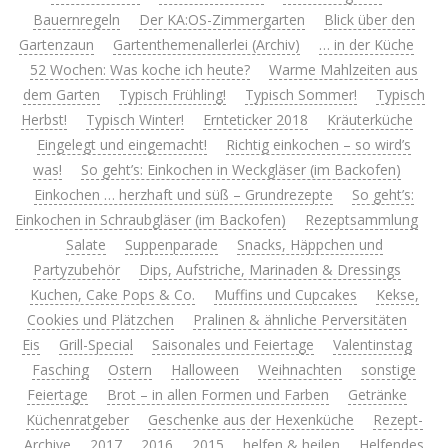
Bauernregeln
Der KA:OS-Zimmergarten
Blick über den
Gartenzaun
Gartenthemenallerlei (Archiv)
… in der Küche
52 Wochen: Was koche ich heute?
Warme Mahlzeiten aus
dem Garten
Typisch Frühling!
Typisch Sommer!
Typisch
Herbst!
Typisch Winter!
Ernteticker 2018
Kräuterküche
Eingelegt und eingemacht!
Richtig einkochen – so wird’s
was!
So geht’s: Einkochen in Weckgläser (im Backofen)
Einkochen … herzhaft und süß – Grundrezepte
So geht’s:
Einkochen in Schraubgläser (im Backofen)
Rezeptsammlung
Salate
Suppenparade
Snacks, Häppchen und
Partyzubehör
Dips, Aufstriche, Marinaden & Dressings
Kuchen, Cake Pops & Co.
Muffins und Cupcakes
Kekse,
Cookies und Plätzchen
Pralinen & ähnliche Perversitäten
Eis
Grill-Special
Saisonales und Feiertage
Valentinstag
Fasching
Ostern
Halloween
Weihnachten
sonstige
Feiertage
Brot – in allen Formen und Farben
Getränke
Küchenratgeber
Geschenke aus der Hexenküche
Rezept-
Archive
2017
2016
2015
helfen & heilen
Helfendes