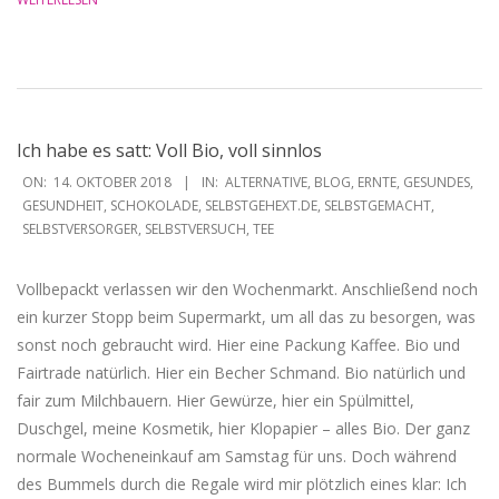
Ich habe es satt: Voll Bio, voll sinnlos
2018-
ON:
14. OKTOBER 2018
IN:
ALTERNATIVE
,
BLOG
,
ERNTE
,
GESUNDES
,
10-
GESUNDHEIT
,
SCHOKOLADE
,
SELBSTGEHEXT.DE
,
SELBSTGEMACHT
,
SELBSTVERSORGER
,
SELBSTVERSUCH
,
TEE
14
Vollbepackt verlassen wir den Wochenmarkt. Anschließend noch
ein kurzer Stopp beim Supermarkt, um all das zu besorgen, was
sonst noch gebraucht wird. Hier eine Packung Kaffee. Bio und
Fairtrade natürlich. Hier ein Becher Schmand. Bio natürlich und
fair zum Milchbauern. Hier Gewürze, hier ein Spülmittel,
Duschgel, meine Kosmetik, hier Klopapier – alles Bio. Der ganz
normale Wocheneinkauf am Samstag für uns. Doch während
des Bummels durch die Regale wird mir plötzlich eines klar: Ich