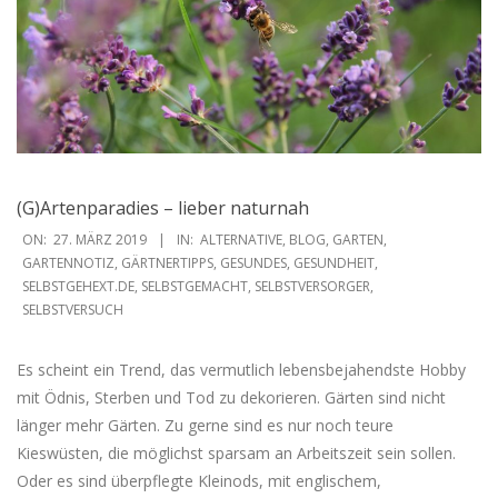
(G)Artenparadies – lieber naturnah
2019-
ON:
27. MÄRZ 2019
IN:
ALTERNATIVE
,
BLOG
,
GARTEN
,
03-
GARTENNOTIZ
,
GÄRTNERTIPPS
,
GESUNDES
,
GESUNDHEIT
,
SELBSTGEHEXT.DE
,
SELBSTGEMACHT
,
SELBSTVERSORGER
,
27
SELBSTVERSUCH
Es scheint ein Trend, das vermutlich lebensbejahendste Hobby
mit Ödnis, Sterben und Tod zu dekorieren. Gärten sind nicht
länger mehr Gärten. Zu gerne sind es nur noch teure
Kieswüsten, die möglichst sparsam an Arbeitszeit sein sollen.
Oder es sind überpflegte Kleinods, mit englischem,