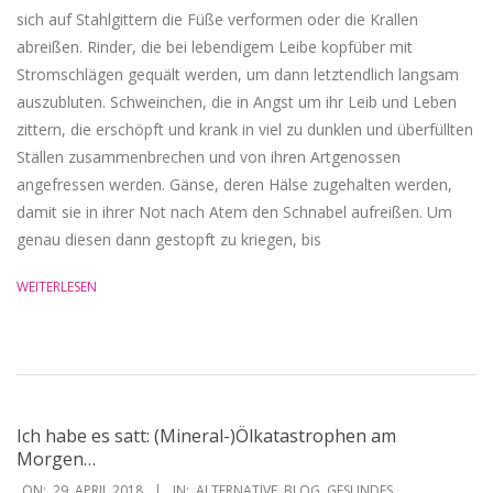
sich auf Stahlgittern die Füße verformen oder die Krallen
abreißen. Rinder, die bei lebendigem Leibe kopfüber mit
Stromschlägen gequält werden, um dann letztendlich langsam
auszubluten. Schweinchen, die in Angst um ihr Leib und Leben
zittern, die erschöpft und krank in viel zu dunklen und überfüllten
Ställen zusammenbrechen und von ihren Artgenossen
angefressen werden. Gänse, deren Hälse zugehalten werden,
damit sie in ihrer Not nach Atem den Schnabel aufreißen. Um
genau diesen dann gestopft zu kriegen, bis
WEITERLESEN
Ich habe es satt: (Mineral-)Ölkatastrophen am
Morgen…
2018-
ON:
29. APRIL 2018
IN:
ALTERNATIVE
,
BLOG
,
GESUNDES
,