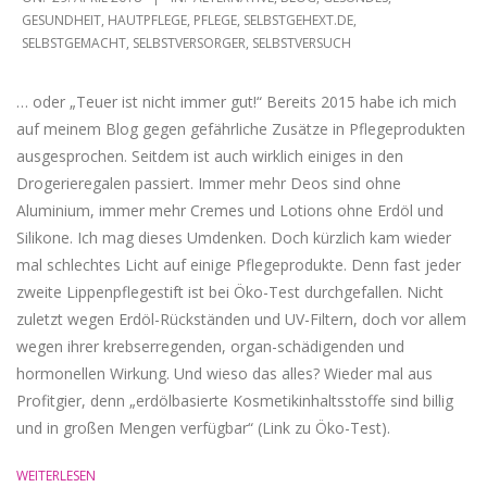
04-
GESUNDHEIT
,
HAUTPFLEGE
,
PFLEGE
,
SELBSTGEHEXT.DE
,
SELBSTGEMACHT
,
SELBSTVERSORGER
,
SELBSTVERSUCH
29
… oder „Teuer ist nicht immer gut!“ Bereits 2015 habe ich mich
auf meinem Blog gegen gefährliche Zusätze in Pflegeprodukten
ausgesprochen. Seitdem ist auch wirklich einiges in den
Drogerieregalen passiert. Immer mehr Deos sind ohne
Aluminium, immer mehr Cremes und Lotions ohne Erdöl und
Silikone. Ich mag dieses Umdenken. Doch kürzlich kam wieder
mal schlechtes Licht auf einige Pflegeprodukte. Denn fast jeder
zweite Lippenpflegestift ist bei Öko-Test durchgefallen. Nicht
zuletzt wegen Erdöl-Rückständen und UV-Filtern, doch vor allem
wegen ihrer krebserregenden, organ-schädigenden und
hormonellen Wirkung. Und wieso das alles? Wieder mal aus
Profitgier, denn „erdölbasierte Kosmetikinhaltsstoffe sind billig
und in großen Mengen verfügbar“ (Link zu Öko-Test).
WEITERLESEN