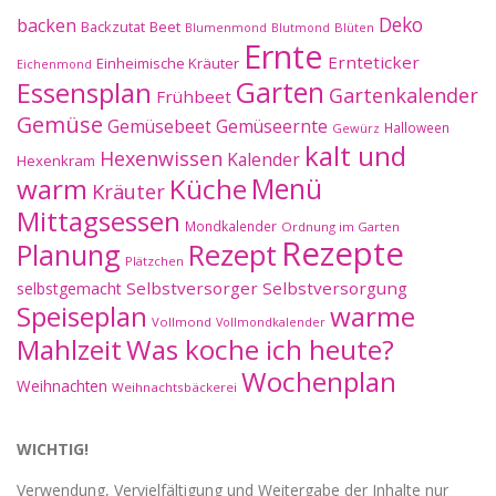
Deko
backen
Beet
Backzutat
Blüten
Blumenmond
Blutmond
Ernte
Ernteticker
Einheimische Kräuter
Eichenmond
Essensplan
Garten
Gartenkalender
Frühbeet
Gemüse
Gemüseernte
Gemüsebeet
Halloween
Gewürz
kalt und
Hexenwissen
Kalender
Hexenkram
warm
Küche
Menü
Kräuter
Mittagsessen
Mondkalender
Ordnung im Garten
Rezepte
Planung
Rezept
Plätzchen
Selbstversorger
Selbstversorgung
selbstgemacht
Speiseplan
warme
Vollmond
Vollmondkalender
Mahlzeit
Was koche ich heute?
Wochenplan
Weihnachten
Weihnachtsbäckerei
WICHTIG!
Verwendung, Vervielfältigung und Weitergabe der Inhalte nur