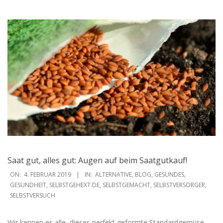
Saat gut, alles gut: Augen auf beim Saatgutkauf!
2019-
ON:
4. FEBRUAR 2019
IN:
ALTERNATIVE
,
BLOG
,
GESUNDES
,
02-
GESUNDHEIT
,
SELBSTGEHEXT.DE
,
SELBSTGEMACHT
,
SELBSTVERSORGER
,
SELBSTVERSUCH
04
Wir kennen es alle, dieses perfekt geformte Standardgemüse