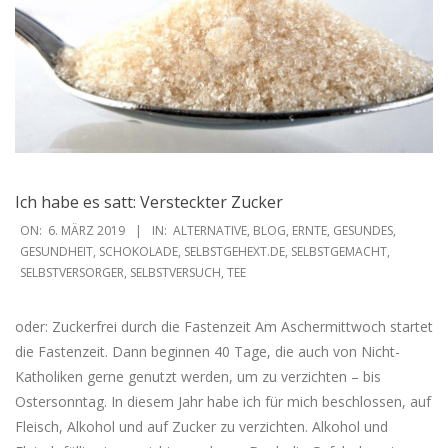
Ich habe es satt: Versteckter Zucker
2019-
ON:
6. MÄRZ 2019
IN:
ALTERNATIVE
,
BLOG
,
ERNTE
,
GESUNDES
,
03-
GESUNDHEIT
,
SCHOKOLADE
,
SELBSTGEHEXT.DE
,
SELBSTGEMACHT
,
SELBSTVERSORGER
,
SELBSTVERSUCH
,
TEE
06
oder: Zuckerfrei durch die Fastenzeit Am Aschermittwoch startet
die Fastenzeit. Dann beginnen 40 Tage, die auch von Nicht-
Katholiken gerne genutzt werden, um zu verzichten – bis
Ostersonntag. In diesem Jahr habe ich für mich beschlossen, auf
Fleisch, Alkohol und auf Zucker zu verzichten. Alkohol und