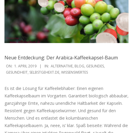
Neue Entdeckung: Der Arabica-Kaffeekapsel-Baum
2019-
ON:
1. APRIL 2019
IN:
ALTERNATIVE
,
BLOG
,
GESUNDES
,
04-
GESUNDHEIT
,
SELBSTGEHEXT.DE
,
WISSENSWERTES
01
Es ist die Lösung für Kaffeeliebhaber: Einen eigenen
Kaffeekapselbaum im Vorgarten. Garantiert biologisch abbaubar,
ganzjährige Ernte, nahezu unendliche Haltbarkeit der Kapseln.
Resistent gegen Kaffeekapselwürmer. Und gesund für den
Menschen. Und es entlastet die kolumbianischen
Kaffeekapselbauern. Ja, neee, is‘ klar. Spaß beiseite: Während die
Kamera über einen intakten Regenwald fliegt, säuselt die