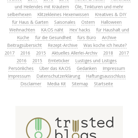
und Heilendes mit Kräutern
Öle, Tinkturen und mehr
selberhexen
Klitzekleines Hexenwissen
Kreatives & DIY
für Haus & Garten
Saisonales
Ostern
Halloween
Weihnachten
KA:OS näht
Hex’ hacks
für Haushalt und
Küche
für die Gesundheit
fürs Büro
Archive
Beitragsübersicht
Rezept-Archive
Was koche ich heute?
2017
2016
2015
Aktuelles Allerlei-Archiv
2018
2017
2016
2015
Ernteticker
Lustiges und Listiges
Persönliches
Über das KA:OS
Gedanken
Impressum
Impressum
Datenschutzerklärung
Haftungsausschluss
Disclaimer
Media Kit
Sitemap
Startseite