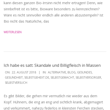
kann diesen ganzen Bio-Irrsinn nicht mehr ertragen! Denn, wie
sinnbefreit ist es bitte, Bioware besonders zu kennzeichnen?
Wäre es nicht sinnvoller endlich alle anderen abzustempeln? Ist
Bio nicht das Natürliche, das
WEITERLESEN
Ich habe es satt: Skandale und Billigfleisch in Massen
2018-
ON:
22. AUGUST 2018
IN:
ALTERNATIVE
,
BLOG
,
GESUNDES
,
08-
GESUNDHEIT
,
SELBSTGEHEXT.DE
,
SELBSTGEMACHT
,
SELBSTVERSORGER
,
SELBSTVERSUCH
22
Es gibt Bilder, die gehen mir vermutlich nie wieder aus dem
Kopf. Hühnern, die eng an eng und sichtlich krank, abgemagert
und verkümmert, nahezu federlos in kleinsten Ferchen stecken,