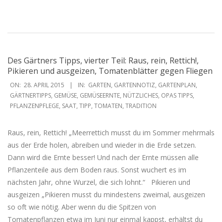
Des Gärtners Tipps, vierter Teil: Raus, rein, Rettich!,
Pikieren und ausgeizen, Tomatenblätter gegen Fliegen
2015-
ON:
28. APRIL 2015
IN:
GARTEN
,
GARTENNOTIZ
,
GARTENPLAN
,
04-
GÄRTNERTIPPS
,
GEMÜSE
,
GEMÜSEERNTE
,
NÜTZLICHES
,
OPAS TIPPS
,
PFLANZENPFLEGE
,
SAAT
,
TIPP
,
TOMATEN
,
TRADITION
28
Raus, rein, Rettich! „Meerrettich musst du im Sommer mehrmals
aus der Erde holen, abreiben und wieder in die Erde setzen.
Dann wird die Ernte besser! Und nach der Ernte müssen alle
Pflanzenteile aus dem Boden raus. Sonst wuchert es im
nächsten Jahr, ohne Wurzel, die sich lohnt.“ Pikieren und
ausgeizen „Pikieren musst du mindestens zweimal, ausgeizen
so oft wie nötig. Aber wenn du die Spitzen von
Tomatenpflanzen etwa im Juni nur einmal kappst, erhältst du