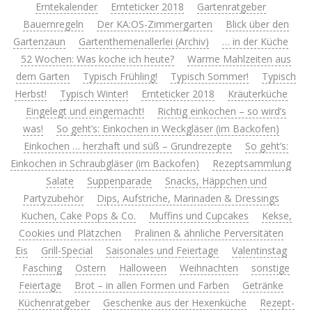
Erntekalender
Ernteticker 2018
Gartenratgeber
Bauernregeln
Der KA:OS-Zimmergarten
Blick über den
Gartenzaun
Gartenthemenallerlei (Archiv)
… in der Küche
52 Wochen: Was koche ich heute?
Warme Mahlzeiten aus
dem Garten
Typisch Frühling!
Typisch Sommer!
Typisch
Herbst!
Typisch Winter!
Ernteticker 2018
Kräuterküche
Eingelegt und eingemacht!
Richtig einkochen – so wird’s
was!
So geht’s: Einkochen in Weckgläser (im Backofen)
Einkochen … herzhaft und süß – Grundrezepte
So geht’s:
Einkochen in Schraubgläser (im Backofen)
Rezeptsammlung
Salate
Suppenparade
Snacks, Häppchen und
Partyzubehör
Dips, Aufstriche, Marinaden & Dressings
Kuchen, Cake Pops & Co.
Muffins und Cupcakes
Kekse,
Cookies und Plätzchen
Pralinen & ähnliche Perversitäten
Eis
Grill-Special
Saisonales und Feiertage
Valentinstag
Fasching
Ostern
Halloween
Weihnachten
sonstige
Feiertage
Brot – in allen Formen und Farben
Getränke
Küchenratgeber
Geschenke aus der Hexenküche
Rezept-