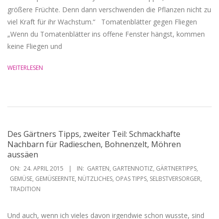
größere Früchte. Denn dann verschwenden die Pflanzen nicht zu
viel Kraft für ihr Wachstum.“ Tomatenblätter gegen Fliegen
„Wenn du Tomatenblätter ins offene Fenster hängst, kommen
keine Fliegen und
WEITERLESEN
Des Gärtners Tipps, zweiter Teil: Schmackhafte
Nachbarn für Radieschen, Bohnenzelt, Möhren
aussäen
2015-
ON:
24. APRIL 2015
IN:
GARTEN
,
GARTENNOTIZ
,
GÄRTNERTIPPS
,
04-
GEMÜSE
,
GEMÜSEERNTE
,
NÜTZLICHES
,
OPAS TIPPS
,
SELBSTVERSORGER
,
TRADITION
24
Und auch, wenn ich vieles davon irgendwie schon wusste, sind