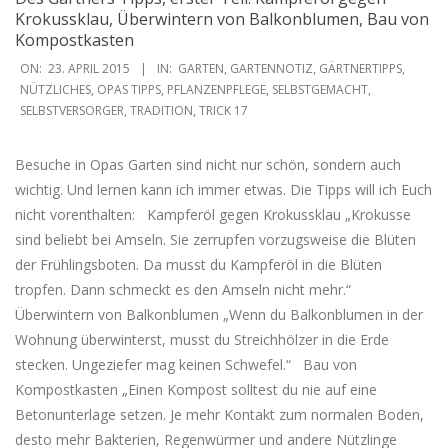
Krokussklau, Überwintern von Balkonblumen, Bau von
Kompostkasten
2015-
ON:
23. APRIL 2015
IN:
GARTEN
,
GARTENNOTIZ
,
GÄRTNERTIPPS
,
04-
NÜTZLICHES
,
OPAS TIPPS
,
PFLANZENPFLEGE
,
SELBSTGEMACHT
,
SELBSTVERSORGER
,
TRADITION
,
TRICK 17
23
Besuche in Opas Garten sind nicht nur schön, sondern auch
wichtig. Und lernen kann ich immer etwas. Die Tipps will ich Euch
nicht vorenthalten: Kampferöl gegen Krokussklau „Krokusse
sind beliebt bei Amseln. Sie zerrupfen vorzugsweise die Blüten
der Frühlingsboten. Da musst du Kampferöl in die Blüten
tropfen. Dann schmeckt es den Amseln nicht mehr.“
Überwintern von Balkonblumen „Wenn du Balkonblumen in der
Wohnung überwinterst, musst du Streichhölzer in die Erde
stecken. Ungeziefer mag keinen Schwefel.“ Bau von
Kompostkasten „Einen Kompost solltest du nie auf eine
Betonunterlage setzen. Je mehr Kontakt zum normalen Boden,
desto mehr Bakterien, Regenwürmer und andere Nützlinge