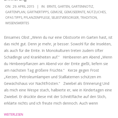
2015-
ON:
29. APRIL 2015
IN:
ERNTE
,
GARTEN
,
GARTENNOTIZ
,
04-
GARTENPLAN
,
GÄRTNERTIPPS
,
GEMÜSE
,
GEMÜSEERNTE
,
NÜTZLICHES
,
OPAS TIPPS
,
PFLANZENPFLEGE
,
SELBSTVERSORGER
,
TRADITION
,
29
WISSENSWERTES
Einsames Obst „Wenn du nur eine Obstsorte im Garten hast, ist
das nicht gut. Denn je mehr, je besser. Sowohl für die Insekten,
als auch für die Ernte. In Monokulturen treten zudem öfter
Schädlinge und Krankheiten auf.“ Himbeeren am Abend „Wenn
du Himbeerpflanzen am Abend vor der Ernte gießt, liefern sie
am nächsten Tag größere Früchte.“ Kerze gegen Frost
„Kerzen, Petroleumlampen und Stalllaternen schützen im
Gewächshaus vor Nachtfrösten.“ Zwiebel als Erinnerung Und
als mich eine Wespe stach, halbierte er, wie in Kindertagen eine
Zwiebel. Er drückte diese mit der Schnittfläche auf den Stich,
erklärte nichts und ich freute mich dennoch. Auch wenn
WEITERLESEN