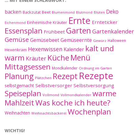
… MIT EINEM SCHLAGWORT:
Deko
backen
Beet
Backzutat
Blüten
Blumenmond
Blutmond
Ernte
Ernteticker
Einheimische Kräuter
Eichenmond
Essensplan
Garten
Gartenkalender
Frühbeet
Gemüse
Gemüseernte
Gemüsebeet
Halloween
Gewürz
kalt und
Hexenwissen
Kalender
Hexenkram
warm
Küche
Menü
Kräuter
Mittagsessen
Mondkalender
Ordnung im Garten
Rezepte
Planung
Rezept
Plätzchen
Selbstversorger
Selbstversorgung
selbstgemacht
Speiseplan
warme
Vollmond
Vollmondkalender
Mahlzeit
Was koche ich heute?
Wochenplan
Weihnachten
Weihnachtsbäckerei
WICHTIG!