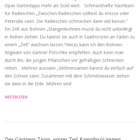
Opas Gartentipps mehr als Gold wert. Schmackhafte Nachbarn
für Radieschen „Zwischen Radieschen solltest du Kresse oder
Petersilie säen. Die Radieschen schmecken dann viel besser.“
Ein Zelt aus Bohnen „Stangenbohnen musst du nicht unbedingt
in Reihen ziehen. Du kannst sie auch in Saathorsten an Fäden zu
einem „Zelt“ wachsen lassen.“Hierzu kann ich den Bohnen-
Wigwam von Gärtner Pötschke empfehlen. Auch kann man
durch ihn, die jungen Pflänzchen vor gefräßigen Schnecken
retten. Möhren aussäen „Möhrensamen kannst du einfach auf
den Schnee säen. Zusammen mit dem Schmelzwasser ziehen
sie dann in die Erde. Möhren sind
WEITERLESEN
Des Gärtners Tipps, erster Teil: Kampferöl gegen