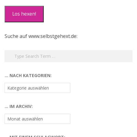
Adresse
Los hexen!
Suche auf www.selbstgehext.de:
Search
… NACH KATEGORIEN:
…
nach
Kategorien:
… IM ARCHIV:
…
im
Archiv: