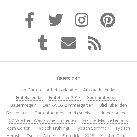
ÜBERSICHT
… im Garten
Arbeitskalender
Aussaatkalender
Erntekalender
Ernteticker 2018
Gartenratgeber
Bauernregeln
Der KA:OS-Zimmergarten
Blick über den
Gartenzaun
Gartenthemenallerlei (Archiv)
… in der Küche
52 Wochen: Was koche ich heute?
Warme Mahlzeiten aus
dem Garten
Typisch Frühling!
Typisch Sommer!
Typisch
Herbst!
Typisch Winter!
Ernteticker 2018
Kräuterküche