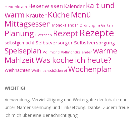
kalt und
Hexenwissen
Kalender
Hexenkram
warm
Küche
Menü
Kräuter
Mittagsessen
Mondkalender
Ordnung im Garten
Rezepte
Planung
Rezept
Plätzchen
Selbstversorger
Selbstversorgung
selbstgemacht
Speiseplan
warme
Vollmond
Vollmondkalender
Mahlzeit
Was koche ich heute?
Wochenplan
Weihnachten
Weihnachtsbäckerei
WICHTIG!
Verwendung, Vervielfältigung und Weitergabe der Inhalte nur
unter Namensnennung und Linksetzung. Danke. Zudem freue
ich mich über eine Benachrichtigung.