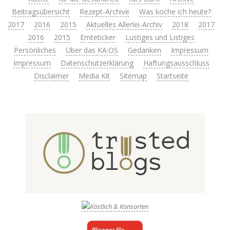
Beitragsübersicht
Rezept-Archive
Was koche ich heute?
2017
2016
2015
Aktuelles Allerlei-Archiv
2018
2017
2016
2015
Ernteticker
Lustiges und Listiges
Persönliches
Über das KA:OS
Gedanken
Impressum
Impressum
Datenschutzerklärung
Haftungsausschluss
Disclaimer
Media Kit
Sitemap
Startseite