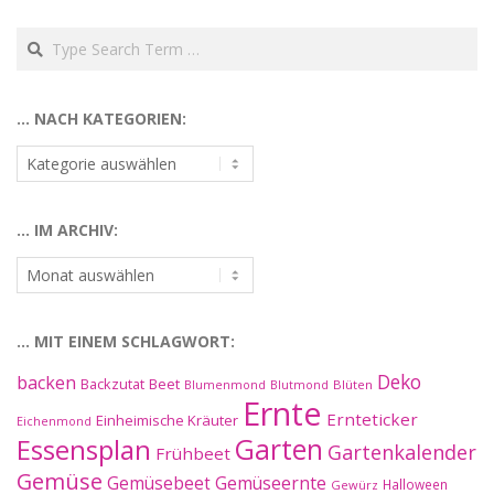
Search
… NACH KATEGORIEN:
…
nach
Kategorien:
… IM ARCHIV:
…
im
Archiv:
… MIT EINEM SCHLAGWORT:
Deko
backen
Beet
Backzutat
Blüten
Blumenmond
Blutmond
Ernte
Ernteticker
Einheimische Kräuter
Eichenmond
Essensplan
Garten
Gartenkalender
Frühbeet
Gemüse
Gemüseernte
Gemüsebeet
Halloween
Gewürz