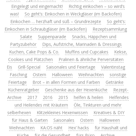
Eingelegt und eingemacht!
Richtig einkochen – so wird’s
was!
So geht’s: Einkochen in Weckgläser (im Backofen)
Einkochen … herzhaft und süß – Grundrezepte
So geht’s:
Einkochen in Schraubgläser (im Backofen)
Rezeptsammlung
Salate
Suppenparade
Snacks, Häppchen und
Partyzubehör
Dips, Aufstriche, Marinaden & Dressings
Kuchen, Cake Pops & Co.
Muffins und Cupcakes
Kekse,
Cookies und Plätzchen
Pralinen & ähnliche Perversitäten
Eis
Grill-Special
Saisonales und Feiertage
Valentinstag
Fasching
Ostern
Halloween
Weihnachten
sonstige
Feiertage
Brot – in allen Formen und Farben
Getränke
Küchenratgeber
Geschenke aus der Hexenküche
Rezept-
Archive
2017
2016
2015
helfen & heilen
Helfendes
und Heilendes mit Kräutern
Öle, Tinkturen und mehr
selberhexen
Klitzekleines Hexenwissen
Kreatives & DIY
für Haus & Garten
Saisonales
Ostern
Halloween
Weihnachten
KA:OS näht
Hex’ hacks
für Haushalt und
Küche
für die Gesundheit
fürs Büro
Archive