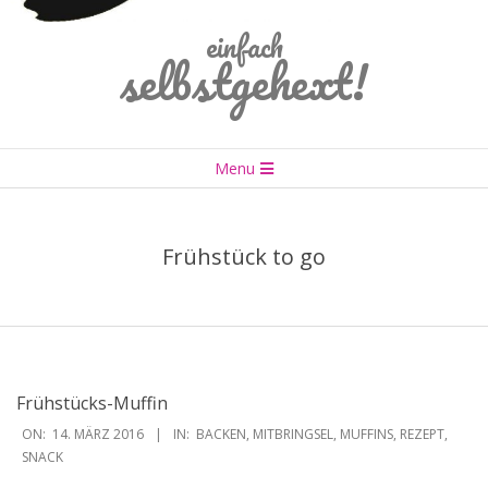
einfach
selbstgehext!
Primary
Menu
Navigation
Menu
Frühstück to go
Frühstücks-Muffin
2016-
ON:
14. MÄRZ 2016
IN:
BACKEN
,
MITBRINGSEL
,
MUFFINS
,
REZEPT
,
03-
SNACK
14