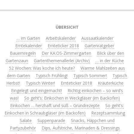
ÜBERSICHT
… im Garten
Arbeitskalender
Aussaatkalender
Erntekalender
Ernteticker 2018
Gartenratgeber
Bauernregeln
Der KA:OS-Zimmergarten
Blick über den
Gartenzaun
Gartenthemenallerlei (Archiv)
… in der Küche
52 Wochen: Was koche ich heute?
Warme Mahlzeiten aus
dem Garten
Typisch Frühling!
Typisch Sommer!
Typisch
Herbst!
Typisch Winter!
Ernteticker 2018
Kräuterküche
Eingelegt und eingemacht!
Richtig einkochen – so wird’s
was!
So geht’s: Einkochen in Weckgläser (im Backofen)
Einkochen … herzhaft und süß – Grundrezepte
So geht’s:
Einkochen in Schraubgläser (im Backofen)
Rezeptsammlung
Salate
Suppenparade
Snacks, Häppchen und
Partyzubehör
Dips, Aufstriche, Marinaden & Dressings