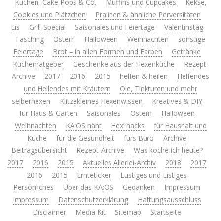
Kuchen, Cake Pops & Co.
Muffins und Cupcakes
Kekse,
Cookies und Plätzchen
Pralinen & ähnliche Perversitäten
Eis
Grill-Special
Saisonales und Feiertage
Valentinstag
Fasching
Ostern
Halloween
Weihnachten
sonstige
Feiertage
Brot – in allen Formen und Farben
Getränke
Küchenratgeber
Geschenke aus der Hexenküche
Rezept-
Archive
2017
2016
2015
helfen & heilen
Helfendes
und Heilendes mit Kräutern
Öle, Tinkturen und mehr
selberhexen
Klitzekleines Hexenwissen
Kreatives & DIY
für Haus & Garten
Saisonales
Ostern
Halloween
Weihnachten
KA:OS näht
Hex’ hacks
für Haushalt und
Küche
für die Gesundheit
fürs Büro
Archive
Beitragsübersicht
Rezept-Archive
Was koche ich heute?
2017
2016
2015
Aktuelles Allerlei-Archiv
2018
2017
2016
2015
Ernteticker
Lustiges und Listiges
Persönliches
Über das KA:OS
Gedanken
Impressum
Impressum
Datenschutzerklärung
Haftungsausschluss
Disclaimer
Media Kit
Sitemap
Startseite