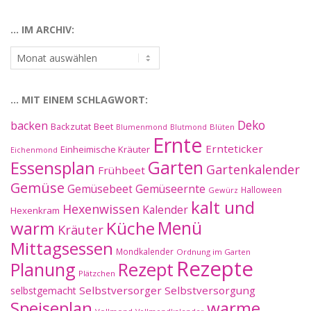
Kategorien:
… IM ARCHIV:
…
im
Archiv:
… MIT EINEM SCHLAGWORT:
Deko
backen
Beet
Backzutat
Blüten
Blumenmond
Blutmond
Ernte
Ernteticker
Einheimische Kräuter
Eichenmond
Essensplan
Garten
Gartenkalender
Frühbeet
Gemüse
Gemüseernte
Gemüsebeet
Halloween
Gewürz
kalt und
Hexenwissen
Kalender
Hexenkram
warm
Küche
Menü
Kräuter
Mittagsessen
Mondkalender
Ordnung im Garten
Rezepte
Planung
Rezept
Plätzchen
Selbstversorger
Selbstversorgung
selbstgemacht
Speiseplan
warme