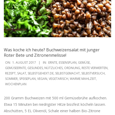
Was koche ich heute? Buchweizensalat mit junger
Roter Bete und Zitronenmelisse!
2017-
ON:
1. AUGUST 2017
IN:
ERNTE
,
ESSENSPLAN
,
GEMÜSE
,
08-
GEMÜSEERNTE
,
GESUNDES
,
NÜTZLICHES
,
ORDNUNG
,
RESTE VERWERTEN
,
REZEPT
,
SALAT
,
SELBSTGEHEXT.DE
,
SELBSTGEMACHT
,
SELBSTVERSUCH
,
01
SOMMER
,
SPEISEPLAN
,
VEGAN
,
VEGETARISCH
,
WARME MAHLZEIT
,
WOCHENPLAN
200 Gramm Buchweizen mit 500 ml Gemüsebrühe aufkochen.
Etwa 15 Minuten bei niedrigster Hitze bissfest köcheln lassen.
Abschütten, 5 EL Olivenöl, Schale einer halben Bio-Zitrone