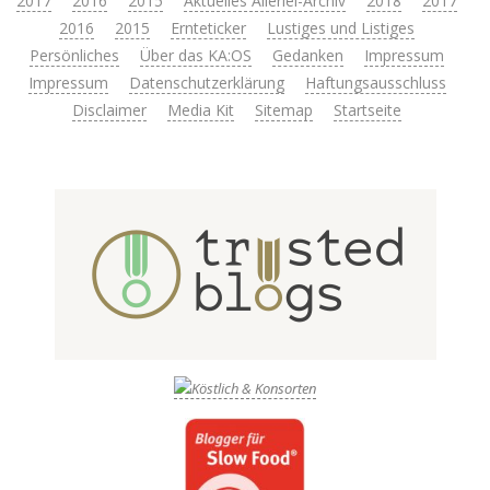
2017
2016
2015
Aktuelles Allerlei-Archiv
2018
2017
2016
2015
Ernteticker
Lustiges und Listiges
Persönliches
Über das KA:OS
Gedanken
Impressum
Impressum
Datenschutzerklärung
Haftungsausschluss
Disclaimer
Media Kit
Sitemap
Startseite