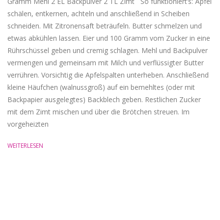
Gramm Mehl 2 EL Backpulver 2 TL Zimt ‎ ‎ So funktioniert’s: Äpfel
schälen, entkernen, achteln und anschließend in Scheiben
schneiden. Mit Zitronensaft beträufeln. Butter schmelzen und
etwas abkühlen lassen. Eier und 100 Gramm vom Zucker in eine
Rührschüssel geben und cremig schlagen. Mehl und Backpulver
vermengen und gemeinsam mit Milch und verflüssigter Butter
verrühren. Vorsichtig die Apfelspalten unterheben. Anschließend
kleine Häufchen (walnussgroß) auf ein bemehltes (oder mit
Backpapier ausgelegtes) Backblech geben. Restlichen Zucker
mit dem Zimt mischen und über die Brötchen streuen. Im
vorgeheizten
WEITERLESEN