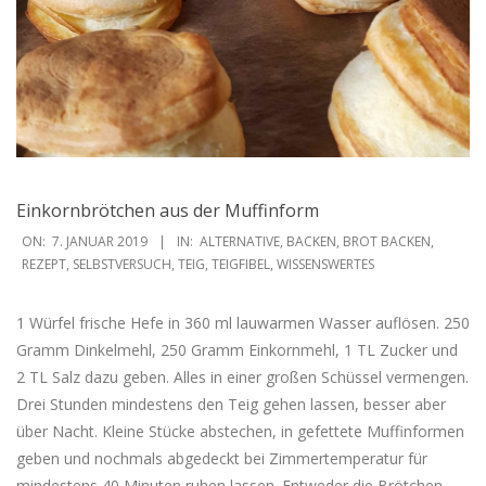
Einkornbrötchen aus der Muffinform
2019-
ON:
7. JANUAR 2019
IN:
ALTERNATIVE
,
BACKEN
,
BROT BACKEN
,
01-
REZEPT
,
SELBSTVERSUCH
,
TEIG
,
TEIGFIBEL
,
WISSENSWERTES
07
1 Würfel frische Hefe in 360 ml lauwarmen Wasser auflösen. 250
Gramm Dinkelmehl, 250 Gramm Einkornmehl, 1 TL Zucker und
2 TL Salz dazu geben. Alles in einer großen Schüssel vermengen.
Drei Stunden mindestens den Teig gehen lassen, besser aber
über Nacht. Kleine Stücke abstechen, in gefettete Muffinformen
geben und nochmals abgedeckt bei Zimmertemperatur für
mindestens 40 Minuten ruhen lassen. Entweder die Brötchen