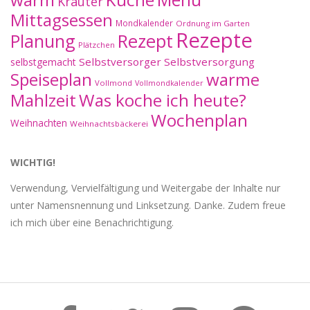
Kräuter
Mittagsessen
Mondkalender
Ordnung im Garten
Rezepte
Planung
Rezept
Plätzchen
Selbstversorger
Selbstversorgung
selbstgemacht
Speiseplan
warme
Vollmond
Vollmondkalender
Mahlzeit
Was koche ich heute?
Wochenplan
Weihnachten
Weihnachtsbäckerei
WICHTIG!
Verwendung, Vervielfältigung und Weitergabe der Inhalte nur
unter Namensnennung und Linksetzung. Danke. Zudem freue
ich mich über eine Benachrichtigung.