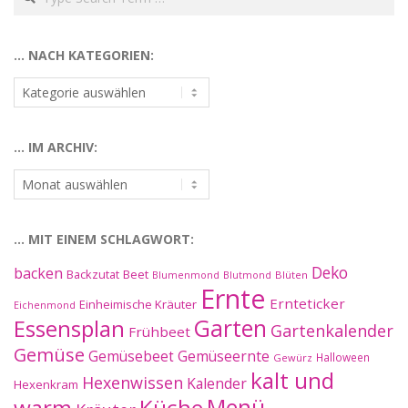
… NACH KATEGORIEN:
…
nach
Kategorien:
… IM ARCHIV:
…
im
Archiv:
… MIT EINEM SCHLAGWORT:
Deko
backen
Beet
Backzutat
Blüten
Blumenmond
Blutmond
Ernte
Ernteticker
Einheimische Kräuter
Eichenmond
Essensplan
Garten
Gartenkalender
Frühbeet
Gemüse
Gemüseernte
Gemüsebeet
Halloween
Gewürz
kalt und
Hexenwissen
Kalender
Hexenkram
warm
Küche
Menü