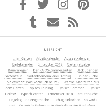
ÜBERSICHT
… im Garten
Arbeitskalender
Aussaatkalender
Erntekalender
Ernteticker 2018
Gartenratgeber
Bauernregeln
Der KA:OS-Zimmergarten
Blick über den
Gartenzaun
Gartenthemenallerlei (Archiv)
… in der Küche
52 Wochen: Was koche ich heute?
Warme Mahlzeiten aus
dem Garten
Typisch Frühling!
Typisch Sommer!
Typisch
Herbst!
Typisch Winter!
Ernteticker 2018
Kräuterküche
Eingelegt und eingemacht!
Richtig einkochen – so wird’s
was!
So geht’s: Einkochen in Weckgläser (im Backofen)