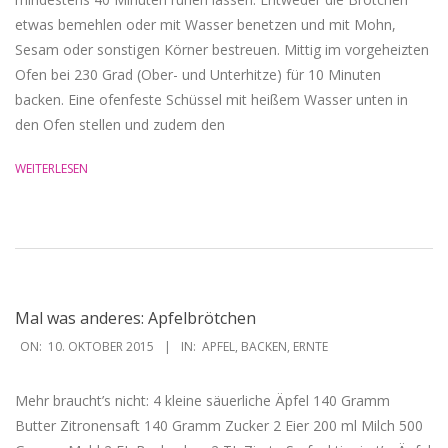
etwas bemehlen oder mit Wasser benetzen und mit Mohn,
Sesam oder sonstigen Körner bestreuen. Mittig im vorgeheizten
Ofen bei 230 Grad (Ober- und Unterhitze) für 10 Minuten
backen. Eine ofenfeste Schüssel mit heißem Wasser unten in
den Ofen stellen und zudem den
WEITERLESEN
Mal was anderes: Apfelbrötchen
2015-
ON:
10. OKTOBER 2015
IN:
APFEL
,
BACKEN
,
ERNTE
10-
10
Mehr braucht’s nicht: 4 kleine säuerliche Äpfel 140 Gramm
Butter Zitronensaft 140 Gramm Zucker 2 Eier 200 ml Milch 500