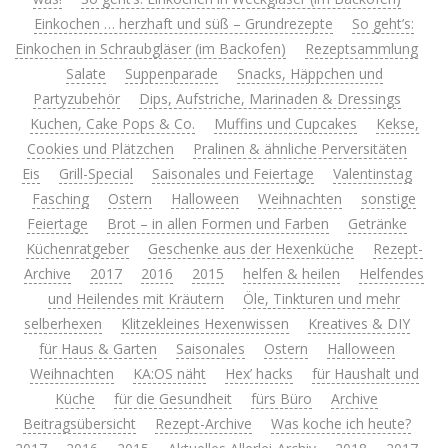
Einkochen … herzhaft und süß – Grundrezepte
So geht’s:
Einkochen in Schraubgläser (im Backofen)
Rezeptsammlung
Salate
Suppenparade
Snacks, Häppchen und
Partyzubehör
Dips, Aufstriche, Marinaden & Dressings
Kuchen, Cake Pops & Co.
Muffins und Cupcakes
Kekse,
Cookies und Plätzchen
Pralinen & ähnliche Perversitäten
Eis
Grill-Special
Saisonales und Feiertage
Valentinstag
Fasching
Ostern
Halloween
Weihnachten
sonstige
Feiertage
Brot – in allen Formen und Farben
Getränke
Küchenratgeber
Geschenke aus der Hexenküche
Rezept-
Archive
2017
2016
2015
helfen & heilen
Helfendes
und Heilendes mit Kräutern
Öle, Tinkturen und mehr
selberhexen
Klitzekleines Hexenwissen
Kreatives & DIY
für Haus & Garten
Saisonales
Ostern
Halloween
Weihnachten
KA:OS näht
Hex’ hacks
für Haushalt und
Küche
für die Gesundheit
fürs Büro
Archive
Beitragsübersicht
Rezept-Archive
Was koche ich heute?