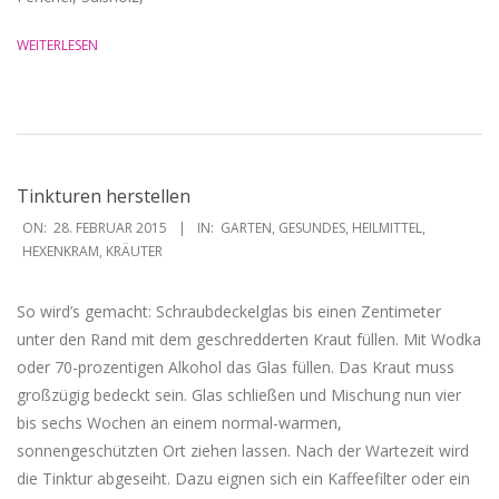
WEITERLESEN
Tinkturen herstellen
2015-
ON:
28. FEBRUAR 2015
IN:
GARTEN
,
GESUNDES
,
HEILMITTEL
,
02-
HEXENKRAM
,
KRÄUTER
28
So wird’s gemacht: Schraubdeckelglas bis einen Zentimeter
unter den Rand mit dem geschredderten Kraut füllen. Mit Wodka
oder 70-prozentigen Alkohol das Glas füllen. Das Kraut muss
großzügig bedeckt sein. Glas schließen und Mischung nun vier
bis sechs Wochen an einem normal-warmen,
sonnengeschützten Ort ziehen lassen. Nach der Wartezeit wird
die Tinktur abgeseiht. Dazu eignen sich ein Kaffeefilter oder ein