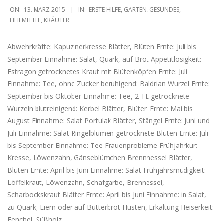
2015-
ON:
13. MÄRZ 2015
IN:
ERSTE HILFE
,
GARTEN
,
GESUNDES
,
03-
HEILMITTEL
,
KRÄUTER
13
Abwehrkräfte: Kapuzinerkresse Blätter, Blüten Ernte: Juli bis
September Einnahme: Salat, Quark, auf Brot Appetitlosigkeit:
Estragon getrocknetes Kraut mit Blütenköpfen Ernte: Juli
Einnahme: Tee, ohne Zucker beruhigend: Baldrian Wurzel Ernte:
September bis Oktober Einnahme: Tee, 2 TL getrocknete
Wurzeln blutreinigend: Kerbel Blätter, Blüten Ernte: Mai bis
August Einnahme: Salat Portulak Blätter, Stängel Ernte: Juni und
Juli Einnahme: Salat Ringelblumen getrocknete Blüten Ernte: Juli
bis September Einnahme: Tee Frauenprobleme Frühjahrkur:
Kresse, Löwenzahn, Gänseblümchen Brennnessel Blätter,
Blüten Ernte: April bis Juni Einnahme: Salat Frühjahrsmüdigkeit:
Löffelkraut, Löwenzahn, Schafgarbe, Brennessel,
Scharbockskraut Blätter Ernte: April bis Juni Einnahme: in Salat,
zu Quark, Eiern oder auf Butterbrot Husten, Erkältung Heiserkeit:
Fenchel, Süßholz,