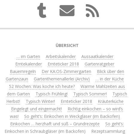
ÜBERSICHT
… im Garten
Arbeitskalender
Aussaatkalender
Erntekalender
Ernteticker 2018
Gartenratgeber
Bauernregeln
Der KA:OS-Zimmergarten
Blick über den
Gartenzaun
Gartenthemenallerlei (Archiv)
… in der Küche
52 Wochen: Was koche ich heute?
Warme Mahlzeiten aus
dem Garten
Typisch Frühling!
Typisch Sommer!
Typisch
Herbst!
Typisch Winter!
Ernteticker 2018
Kräuterküche
Eingelegt und eingemacht!
Richtig einkochen – so wird’s
was!
So geht’s: Einkochen in Weckgläser (im Backofen)
Einkochen … herzhaft und süß – Grundrezepte
So geht’s:
Einkochen in Schraubgläser (im Backofen)
Rezeptsammlung