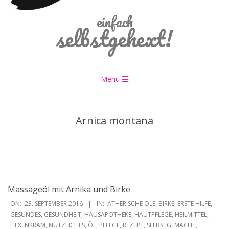
einfach
selbstgehext!
Primary
Menu
Navigation
Menu
Arnica montana
Massageöl mit Arnika und Birke
2016-
ON:
23. SEPTEMBER 2016
IN:
ÄTHERISCHE ÖLE
,
BIRKE
,
ERSTE HILFE
,
09-
GESUNDES
,
GESUNDHEIT
,
HAUSAPOTHEKE
,
HAUTPFLEGE
,
HEILMITTEL
,
HEXENKRAM
,
NÜTZLICHES
,
ÖL
,
PFLEGE
,
REZEPT
,
SELBSTGEMACHT
,
23