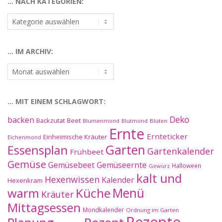
… NACH KATEGORIEN:
…
nach
Kategorien:
… IM ARCHIV:
…
im
Archiv:
… MIT EINEM SCHLAGWORT:
Deko
backen
Beet
Backzutat
Blüten
Blumenmond
Blutmond
Ernte
Ernteticker
Einheimische Kräuter
Eichenmond
Essensplan
Garten
Gartenkalender
Frühbeet
Gemüse
Gemüseernte
Gemüsebeet
Halloween
Gewürz
kalt und
Hexenwissen
Kalender
Hexenkram
warm
Küche
Menü
Kräuter
Mittagsessen
Mondkalender
Ordnung im Garten
Rezepte