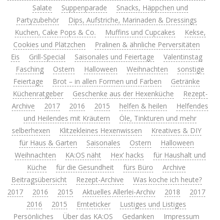
Salate
Suppenparade
Snacks, Häppchen und
Partyzubehör
Dips, Aufstriche, Marinaden & Dressings
Kuchen, Cake Pops & Co.
Muffins und Cupcakes
Kekse,
Cookies und Plätzchen
Pralinen & ähnliche Perversitäten
Eis
Grill-Special
Saisonales und Feiertage
Valentinstag
Fasching
Ostern
Halloween
Weihnachten
sonstige
Feiertage
Brot – in allen Formen und Farben
Getränke
Küchenratgeber
Geschenke aus der Hexenküche
Rezept-
Archive
2017
2016
2015
helfen & heilen
Helfendes
und Heilendes mit Kräutern
Öle, Tinkturen und mehr
selberhexen
Klitzekleines Hexenwissen
Kreatives & DIY
für Haus & Garten
Saisonales
Ostern
Halloween
Weihnachten
KA:OS näht
Hex’ hacks
für Haushalt und
Küche
für die Gesundheit
fürs Büro
Archive
Beitragsübersicht
Rezept-Archive
Was koche ich heute?
2017
2016
2015
Aktuelles Allerlei-Archiv
2018
2017
2016
2015
Ernteticker
Lustiges und Listiges
Persönliches
Über das KA:OS
Gedanken
Impressum