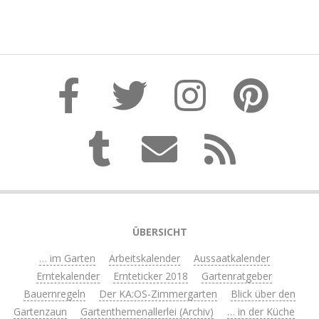
ÜBERSICHT
… im Garten
Arbeitskalender
Aussaatkalender
Erntekalender
Ernteticker 2018
Gartenratgeber
Bauernregeln
Der KA:OS-Zimmergarten
Blick über den
Gartenzaun
Gartenthemenallerlei (Archiv)
… in der Küche