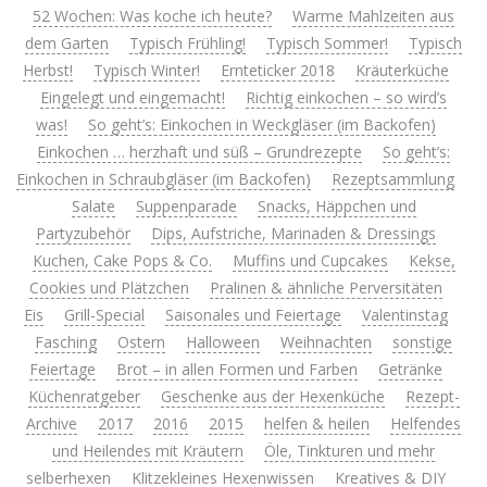
52 Wochen: Was koche ich heute?
Warme Mahlzeiten aus
dem Garten
Typisch Frühling!
Typisch Sommer!
Typisch
Herbst!
Typisch Winter!
Ernteticker 2018
Kräuterküche
Eingelegt und eingemacht!
Richtig einkochen – so wird’s
was!
So geht’s: Einkochen in Weckgläser (im Backofen)
Einkochen … herzhaft und süß – Grundrezepte
So geht’s:
Einkochen in Schraubgläser (im Backofen)
Rezeptsammlung
Salate
Suppenparade
Snacks, Häppchen und
Partyzubehör
Dips, Aufstriche, Marinaden & Dressings
Kuchen, Cake Pops & Co.
Muffins und Cupcakes
Kekse,
Cookies und Plätzchen
Pralinen & ähnliche Perversitäten
Eis
Grill-Special
Saisonales und Feiertage
Valentinstag
Fasching
Ostern
Halloween
Weihnachten
sonstige
Feiertage
Brot – in allen Formen und Farben
Getränke
Küchenratgeber
Geschenke aus der Hexenküche
Rezept-
Archive
2017
2016
2015
helfen & heilen
Helfendes
und Heilendes mit Kräutern
Öle, Tinkturen und mehr
selberhexen
Klitzekleines Hexenwissen
Kreatives & DIY