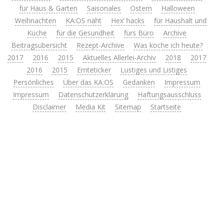
für Haus & Garten
Saisonales
Ostern
Halloween
Weihnachten
KA:OS näht
Hex’ hacks
für Haushalt und
Küche
für die Gesundheit
fürs Büro
Archive
Beitragsübersicht
Rezept-Archive
Was koche ich heute?
2017
2016
2015
Aktuelles Allerlei-Archiv
2018
2017
2016
2015
Ernteticker
Lustiges und Listiges
Persönliches
Über das KA:OS
Gedanken
Impressum
Impressum
Datenschutzerklärung
Haftungsausschluss
Disclaimer
Media Kit
Sitemap
Startseite