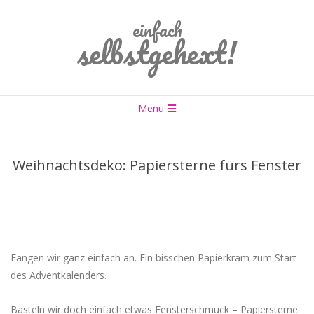
einfach
selbstgehext!
Primary
Menu
Navigation
Menu
Weihnachtsdeko: Papiersterne fürs Fenster
Fangen wir ganz einfach an. Ein bisschen Papierkram zum Start
des Adventkalenders.
Basteln wir doch einfach etwas Fensterschmuck – Papiersterne.