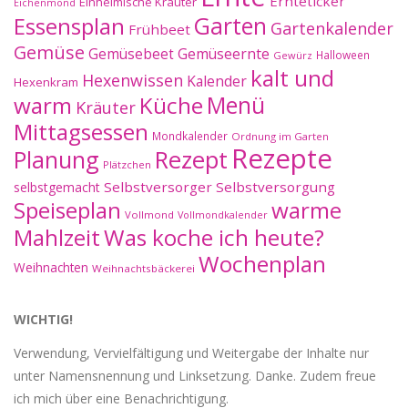
Ernteticker
Einheimische Kräuter
Eichenmond
Essensplan
Garten
Gartenkalender
Frühbeet
Gemüse
Gemüseernte
Gemüsebeet
Halloween
Gewürz
kalt und
Hexenwissen
Kalender
Hexenkram
warm
Küche
Menü
Kräuter
Mittagsessen
Mondkalender
Ordnung im Garten
Rezepte
Planung
Rezept
Plätzchen
Selbstversorger
Selbstversorgung
selbstgemacht
Speiseplan
warme
Vollmond
Vollmondkalender
Mahlzeit
Was koche ich heute?
Wochenplan
Weihnachten
Weihnachtsbäckerei
WICHTIG!
Verwendung, Vervielfältigung und Weitergabe der Inhalte nur
unter Namensnennung und Linksetzung. Danke. Zudem freue
ich mich über eine Benachrichtigung.