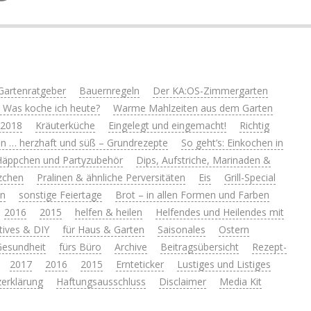
Gartenratgeber
Bauernregeln
Der KA:OS-Zimmergarten
 Was koche ich heute?
Warme Mahlzeiten aus dem Garten
 2018
Kräuterküche
Eingelegt und eingemacht!
Richtig
n … herzhaft und süß – Grundrezepte
So geht’s: Einkochen in
Häppchen und Partyzubehör
Dips, Aufstriche, Marinaden &
zchen
Pralinen & ähnliche Perversitäten
Eis
Grill-Special
en
sonstige Feiertage
Brot – in allen Formen und Farben
2016
2015
helfen & heilen
Helfendes und Heilendes mit
tives & DIY
für Haus & Garten
Saisonales
Ostern
 Gesundheit
fürs Büro
Archive
Beitragsübersicht
Rezept-
2017
2016
2015
Ernteticker
Lustiges und Listiges
erklärung
Haftungsausschluss
Disclaimer
Media Kit