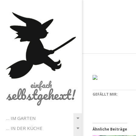
Skip
to
content
einfach
selbstgehext!
GEFÄLLT MIR:
Primary
… IM GARTEN
Navigation
… IN DER KÜCHE
Ähnliche Beiträge
Menu