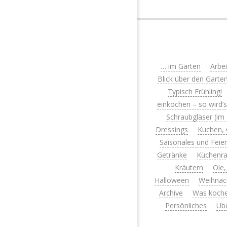
… im Garten
Arbe
Blick über den Garte
Typisch Frühling!
einkochen – so wird’
Schraubgläser (im
Dressings
Kuchen, 
Saisonales und Feie
Getränke
Küchenra
Kräutern
Öle,
Halloween
Weihnac
Archive
Was koche
Persönliches
Üb