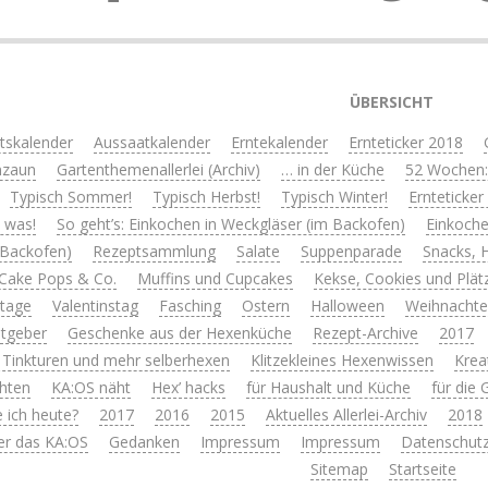
ÜBERSICHT
itskalender
Aussaatkalender
Erntekalender
Ernteticker 2018
nzaun
Gartenthemenallerlei (Archiv)
… in der Küche
52 Wochen:
Typisch Sommer!
Typisch Herbst!
Typisch Winter!
Ernteticker
s was!
So geht’s: Einkochen in Weckgläser (im Backofen)
Einkoche
 Backofen)
Rezeptsammlung
Salate
Suppenparade
Snacks, 
Cake Pops & Co.
Muffins und Cupcakes
Kekse, Cookies und Plät
rtage
Valentinstag
Fasching
Ostern
Halloween
Weihnacht
tgeber
Geschenke aus der Hexenküche
Rezept-Archive
2017
 Tinkturen und mehr selberhexen
Klitzekleines Hexenwissen
Krea
hten
KA:OS näht
Hex’ hacks
für Haushalt und Küche
für die
 ich heute?
2017
2016
2015
Aktuelles Allerlei-Archiv
2018
er das KA:OS
Gedanken
Impressum
Impressum
Datenschutz
Sitemap
Startseite