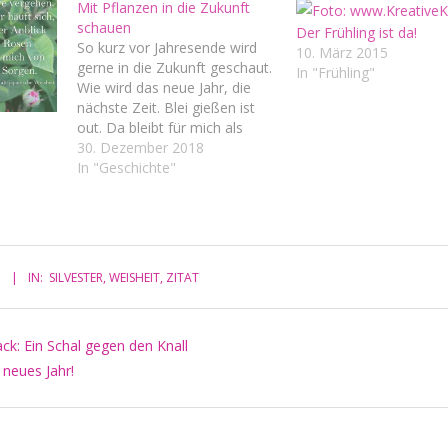
Mit Pflanzen in die Zukunft
schauen
Der Frühling ist da!
So kurz vor Jahresende wird
10. März 2015
gerne in die Zukunft geschaut.
In "Frühling"
Wie wird das neue Jahr, die
nächste Zeit. Blei gießen ist
out. Da bleibt für mich als
kleine Hexe eigentlich nur ein
30. Dezember 2018
eine Möglichkeit - mit Pflanzen
In "Geschichte"
in die Zukunft schauen. Geht
das? Klaro. Naja, irgendwie
eben. Denn gestern mehr…
5
IN:
SILVESTER
,
WEISHEIT
,
ZITAT
ack: Ein Schal gegen den Knall
 neues Jahr!