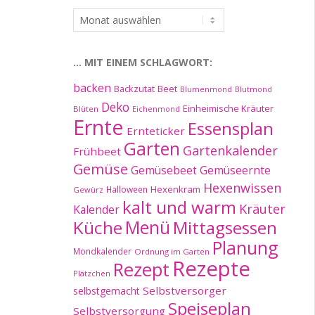
…
im
Archiv:
… MIT EINEM SCHLAGWORT:
backen
Beet
Backzutat
Blumenmond
Blutmond
Deko
Einheimische Kräuter
Blüten
Eichenmond
Ernte
Essensplan
Ernteticker
Garten
Gartenkalender
Frühbeet
Gemüse
Gemüseernte
Gemüsebeet
Hexenwissen
Hexenkram
Halloween
Gewürz
kalt und warm
Kräuter
Kalender
Küche
Menü
Mittagsessen
Planung
Mondkalender
Ordnung im Garten
Rezepte
Rezept
Plätzchen
Selbstversorger
selbstgemacht
Speiseplan
Selbstversorgung