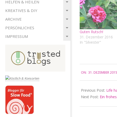
HELFEN & HEILEN
KREATIVES & DIY
ARCHIVE
PERSÖNLICHES
Guten Rutsch!
IMPRESSUM
31. Dezember 2016
In "Silvester"
2015-
ON:
31. DEZEMBER 201
12-
31
Previous Post:
Life h
Next Post:
Ein frohes