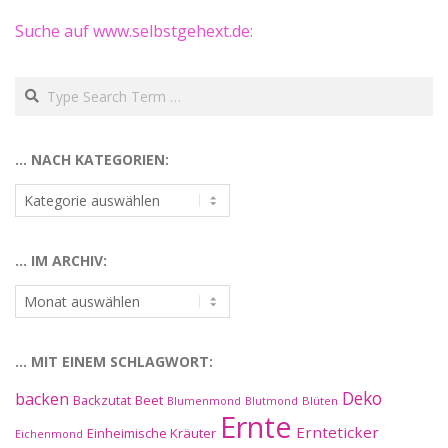
Suche auf www.selbstgehext.de:
Search
… NACH KATEGORIEN:
…
nach
Kategorien:
… IM ARCHIV:
…
im
Archiv:
… MIT EINEM SCHLAGWORT:
Deko
backen
Beet
Backzutat
Blüten
Blumenmond
Blutmond
Ernte
Ernteticker
Einheimische Kräuter
Eichenmond