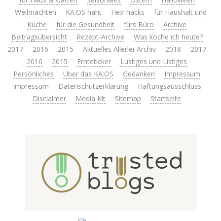
Weihnachten
KA:OS näht
Hex’ hacks
für Haushalt und
Küche
für die Gesundheit
fürs Büro
Archive
Beitragsübersicht
Rezept-Archive
Was koche ich heute?
2017
2016
2015
Aktuelles Allerlei-Archiv
2018
2017
2016
2015
Ernteticker
Lustiges und Listiges
Persönliches
Über das KA:OS
Gedanken
Impressum
Impressum
Datenschutzerklärung
Haftungsausschluss
Disclaimer
Media Kit
Sitemap
Startseite