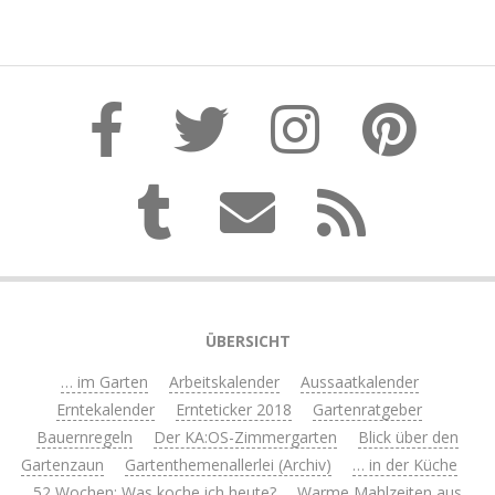
ÜBERSICHT
… im Garten
Arbeitskalender
Aussaatkalender
Erntekalender
Ernteticker 2018
Gartenratgeber
Bauernregeln
Der KA:OS-Zimmergarten
Blick über den
Gartenzaun
Gartenthemenallerlei (Archiv)
… in der Küche
52 Wochen: Was koche ich heute?
Warme Mahlzeiten aus