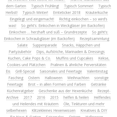
dem Garten
Typisch Frühling!
Typisch Sommer!
Typisch
Herbst!
Typisch Winter!
Ernteticker 2018
Kräuterküche
Eingelegt und eingemacht!
Richtig einkochen – so wird’s
was!
So geht’s: Einkochen in Weckgläser (im Backofen)
Einkochen … herzhaft und süß – Grundrezepte
So geht’s:
Einkochen in Schraubgläser (im Backofen)
Rezeptsammlung
Salate
Suppenparade
Snacks, Häppchen und
Partyzubehör
Dips, Aufstriche, Marinaden & Dressings
Kuchen, Cake Pops & Co.
Muffins und Cupcakes
Kekse,
Cookies und Plätzchen
Pralinen & ähnliche Perversitäten
Eis
Grill-Special
Saisonales und Feiertage
Valentinstag
Fasching
Ostern
Halloween
Weihnachten
sonstige
Feiertage
Brot – in allen Formen und Farben
Getränke
Küchenratgeber
Geschenke aus der Hexenküche
Rezept-
Archive
2017
2016
2015
helfen & heilen
Helfendes
und Heilendes mit Kräutern
Öle, Tinkturen und mehr
selberhexen
Klitzekleines Hexenwissen
Kreatives & DIY
für Haus & Garten
Saisonales
Ostern
Halloween