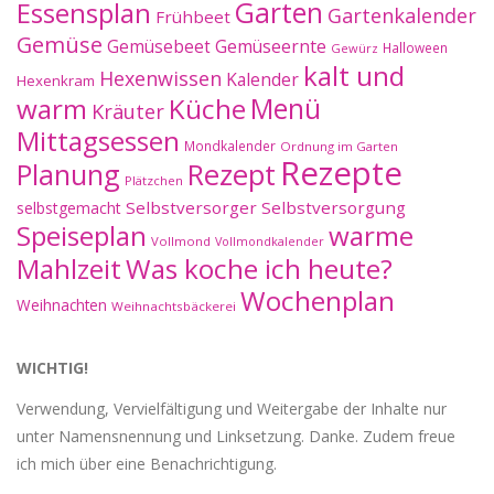
Essensplan
Garten
Gartenkalender
Frühbeet
Gemüse
Gemüseernte
Gemüsebeet
Halloween
Gewürz
kalt und
Hexenwissen
Kalender
Hexenkram
warm
Küche
Menü
Kräuter
Mittagsessen
Mondkalender
Ordnung im Garten
Rezepte
Planung
Rezept
Plätzchen
Selbstversorger
Selbstversorgung
selbstgemacht
Speiseplan
warme
Vollmond
Vollmondkalender
Mahlzeit
Was koche ich heute?
Wochenplan
Weihnachten
Weihnachtsbäckerei
WICHTIG!
Verwendung, Vervielfältigung und Weitergabe der Inhalte nur
unter Namensnennung und Linksetzung. Danke. Zudem freue
ich mich über eine Benachrichtigung.