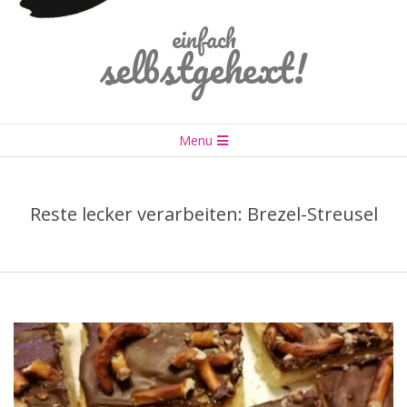
einfach
selbstgehext!
Primary
Menu
Navigation
Menu
Reste lecker verarbeiten: Brezel-Streusel