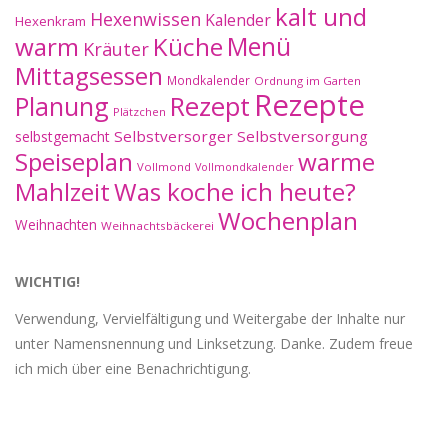
kalt und
Hexenwissen
Kalender
Hexenkram
warm
Küche
Menü
Kräuter
Mittagsessen
Mondkalender
Ordnung im Garten
Rezepte
Planung
Rezept
Plätzchen
Selbstversorger
Selbstversorgung
selbstgemacht
Speiseplan
warme
Vollmond
Vollmondkalender
Mahlzeit
Was koche ich heute?
Wochenplan
Weihnachten
Weihnachtsbäckerei
WICHTIG!
Verwendung, Vervielfältigung und Weitergabe der Inhalte nur
unter Namensnennung und Linksetzung. Danke. Zudem freue
ich mich über eine Benachrichtigung.