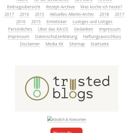
Beitragsübersicht
Rezept-Archive
Was koche ich heute?
2017
2016
2015
Aktuelles Allerlei-Archiv
2018
2017
2016
2015
Ernteticker
Lustiges und Listiges
Persönliches
Über das KA:OS
Gedanken
Impressum
Impressum
Datenschutzerklärung
Haftungsausschluss
Disclaimer
Media Kit
Sitemap
Startseite