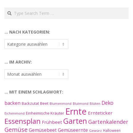
Search
… NACH KATEGORIEN:
…
nach
Kategorien:
… IM ARCHIV:
…
im
Archiv:
… MIT EINEM SCHLAGWORT:
Deko
backen
Beet
Backzutat
Blüten
Blumenmond
Blutmond
Ernte
Ernteticker
Einheimische Kräuter
Eichenmond
Essensplan
Garten
Gartenkalender
Frühbeet
Gemüse
Gemüseernte
Gemüsebeet
Halloween
Gewürz