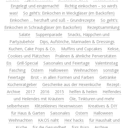
Eingelegt und eingemacht!
Richtig einkochen – so wird’s
was!
So geht’s: Einkochen in Weckgläser (im Backofen)
Einkochen … herzhaft und süß – Grundrezepte
So geht’s:
Einkochen in Schraubgläser (im Backofen)
Rezeptsammlung
Salate
Suppenparade
Snacks, Häppchen und
Partyzubehör
Dips, Aufstriche, Marinaden & Dressings
Kuchen, Cake Pops & Co.
Muffins und Cupcakes
Kekse,
Cookies und Plätzchen
Pralinen & ähnliche Perversitäten
Eis
Grill-Special
Saisonales und Feiertage
Valentinstag
Fasching
Ostern
Halloween
Weihnachten
sonstige
Feiertage
Brot – in allen Formen und Farben
Getränke
Küchenratgeber
Geschenke aus der Hexenküche
Rezept-
Archive
2017
2016
2015
helfen & heilen
Helfendes
und Heilendes mit Kräutern
Öle, Tinkturen und mehr
selberhexen
Klitzekleines Hexenwissen
Kreatives & DIY
für Haus & Garten
Saisonales
Ostern
Halloween
Weihnachten
KA:OS näht
Hex’ hacks
für Haushalt und
Küche
für die Gesundheit
fürs Büro
Archive