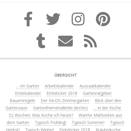
ÜBERSICHT
… im Garten
Arbeitskalender
Aussaatkalender
Erntekalender
Ernteticker 2018
Gartenratgeber
Bauernregeln
Der KA:OS-Zimmergarten
Blick über den
Gartenzaun
Gartenthemenallerlei (Archiv)
… in der Küche
52 Wochen: Was koche ich heute?
Warme Mahlzeiten aus
dem Garten
Typisch Frühling!
Typisch Sommer!
Typisch
Herbst!
Typisch Winter!
Ernteticker 2018
Kräuterküche