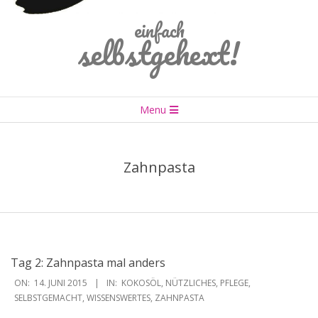
einfach
selbstgehext!
Primary
Menu
Navigation
Menu
Zahnpasta
Tag 2: Zahnpasta mal anders
2015-
ON:
14. JUNI 2015
IN:
KOKOSÖL
,
NÜTZLICHES
,
PFLEGE
,
06-
SELBSTGEMACHT
,
WISSENSWERTES
,
ZAHNPASTA
14