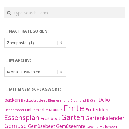
Search
… NACH KATEGORIEN:
…
nach
Kategorien:
… IM ARCHIV:
…
im
Archiv:
… MIT EINEM SCHLAGWORT:
Deko
backen
Beet
Backzutat
Blüten
Blumenmond
Blutmond
Ernte
Ernteticker
Einheimische Kräuter
Eichenmond
Essensplan
Garten
Gartenkalender
Frühbeet
Gemüse
Gemüseernte
Gemüsebeet
Halloween
Gewürz