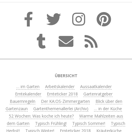
ÜBERSICHT
… im Garten
Arbeitskalender
Aussaatkalender
Erntekalender
Ernteticker 2018
Gartenratgeber
Bauernregeln
Der KA:OS-Zimmergarten
Blick über den
Gartenzaun
Gartenthemenallerlei (Archiv)
… in der Küche
52 Wochen: Was koche ich heute?
Warme Mahlzeiten aus
dem Garten
Typisch Frühling!
Typisch Sommer!
Typisch
Herbst!
Typisch Winter!
Ernteticker 2018
Kräuterküche