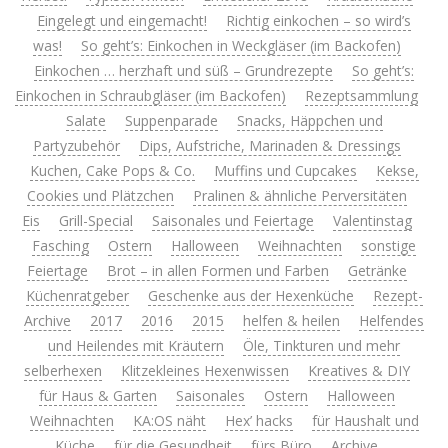
Eingelegt und eingemacht!
Richtig einkochen – so wird’s
was!
So geht’s: Einkochen in Weckgläser (im Backofen)
Einkochen … herzhaft und süß – Grundrezepte
So geht’s:
Einkochen in Schraubgläser (im Backofen)
Rezeptsammlung
Salate
Suppenparade
Snacks, Häppchen und
Partyzubehör
Dips, Aufstriche, Marinaden & Dressings
Kuchen, Cake Pops & Co.
Muffins und Cupcakes
Kekse,
Cookies und Plätzchen
Pralinen & ähnliche Perversitäten
Eis
Grill-Special
Saisonales und Feiertage
Valentinstag
Fasching
Ostern
Halloween
Weihnachten
sonstige
Feiertage
Brot – in allen Formen und Farben
Getränke
Küchenratgeber
Geschenke aus der Hexenküche
Rezept-
Archive
2017
2016
2015
helfen & heilen
Helfendes
und Heilendes mit Kräutern
Öle, Tinkturen und mehr
selberhexen
Klitzekleines Hexenwissen
Kreatives & DIY
für Haus & Garten
Saisonales
Ostern
Halloween
Weihnachten
KA:OS näht
Hex’ hacks
für Haushalt und
Küche
für die Gesundheit
fürs Büro
Archive