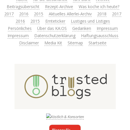
Beitragsübersicht
Rezept-Archive
Was koche ich heute?
2017
2016
2015
Aktuelles Allerlei-Archiv
2018
2017
2016
2015
Ernteticker
Lustiges und Listiges
Persönliches
Über das KA:OS
Gedanken
Impressum
Impressum
Datenschutzerklärung
Haftungsausschluss
Disclaimer
Media Kit
Sitemap
Startseite