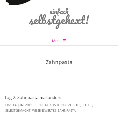
einfach
selbstgehext!
Primary
Menu
Navigation
Menu
Zahnpasta
Tag 2: Zahnpasta mal anders
2015-
ON:
14. JUNI 2015
IN:
KOKOSÖL
,
NÜTZLICHES
,
PFLEGE
,
06-
SELBSTGEMACHT
,
WISSENSWERTES
,
ZAHNPASTA
14