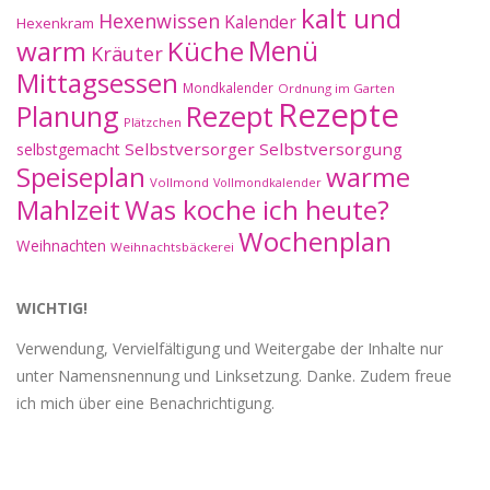
kalt und
Hexenwissen
Kalender
Hexenkram
warm
Küche
Menü
Kräuter
Mittagsessen
Mondkalender
Ordnung im Garten
Rezepte
Planung
Rezept
Plätzchen
Selbstversorger
Selbstversorgung
selbstgemacht
Speiseplan
warme
Vollmond
Vollmondkalender
Mahlzeit
Was koche ich heute?
Wochenplan
Weihnachten
Weihnachtsbäckerei
WICHTIG!
Verwendung, Vervielfältigung und Weitergabe der Inhalte nur
unter Namensnennung und Linksetzung. Danke. Zudem freue
ich mich über eine Benachrichtigung.