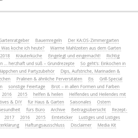
Gartenratgeber
Bauernregeln
Der KA:OS-Zimmergarten
 Was koche ich heute?
Warme Mahlzeiten aus dem Garten
 2018
Kräuterküche
Eingelegt und eingemacht!
Richtig
n … herzhaft und süß – Grundrezepte
So geht’s: Einkochen in
Häppchen und Partyzubehör
Dips, Aufstriche, Marinaden &
zchen
Pralinen & ähnliche Perversitäten
Eis
Grill-Special
en
sonstige Feiertage
Brot – in allen Formen und Farben
2016
2015
helfen & heilen
Helfendes und Heilendes mit
tives & DIY
für Haus & Garten
Saisonales
Ostern
 Gesundheit
fürs Büro
Archive
Beitragsübersicht
Rezept-
2017
2016
2015
Ernteticker
Lustiges und Listiges
erklärung
Haftungsausschluss
Disclaimer
Media Kit