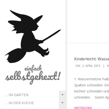
Skip
to
content
Kinderleicht: Was
2015-
einfach
ON:
2. APRIL 2015
I
selbstgehext!
04-
02
1. Wassermelone halbi
Spalten schneiden. En
leichter schneiden un
Primary
… IM GARTEN
schneiden. Guten App
Navigation
… IN DER KÜCHE
Menu
WEITERLESEN