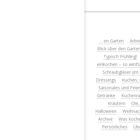
… im Garten
Arbe
Blick über den Garte
Typisch Frühling!
einkochen – so wird’
Schraubgläser (im
Dressings
Kuchen, 
Saisonales und Feie
Getränke
Küchenra
Kräutern
Öle,
Halloween
Weihnac
Archive
Was koche
Persönliches
Üb