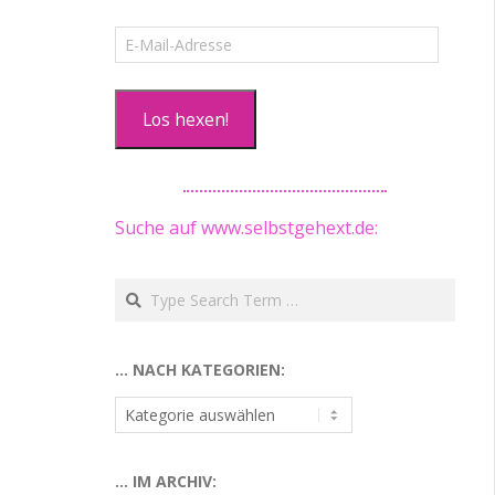
E-
Mail-
Adresse
Los hexen!
Suche auf www.selbstgehext.de:
Search
… NACH KATEGORIEN:
…
nach
Kategorien:
… IM ARCHIV: