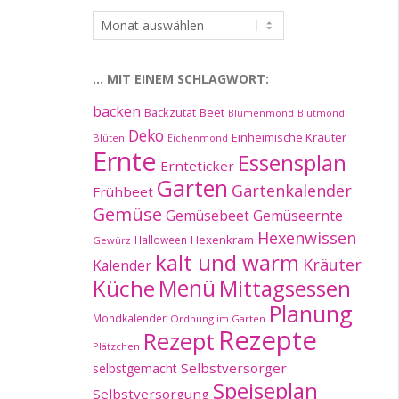
…
im
Archiv:
… MIT EINEM SCHLAGWORT:
backen
Beet
Backzutat
Blumenmond
Blutmond
Deko
Einheimische Kräuter
Blüten
Eichenmond
Ernte
Essensplan
Ernteticker
Garten
Gartenkalender
Frühbeet
Gemüse
Gemüseernte
Gemüsebeet
Hexenwissen
Hexenkram
Halloween
Gewürz
kalt und warm
Kräuter
Kalender
Küche
Menü
Mittagsessen
Planung
Mondkalender
Ordnung im Garten
Rezepte
Rezept
Plätzchen
Selbstversorger
selbstgemacht
Speiseplan
Selbstversorgung