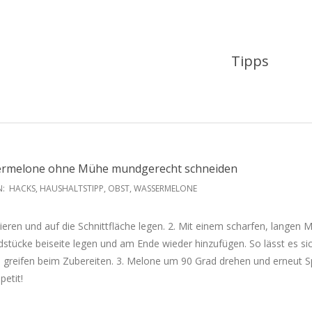
Tipps
sermelone ohne Mühe mundgerecht schneiden
N:
HACKS
,
HAUSHALTSTIPP
,
OBST
,
WASSERMELONE
eren und auf die Schnittfläche legen. 2. Mit einem scharfen, langen M
dstücke beiseite legen und am Ende wieder hinzufügen. So lässt es si
d greifen beim Zubereiten. 3. Melone um 90 Grad drehen und erneut S
etit!