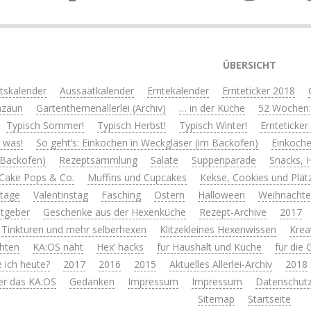
ÜBERSICHT
itskalender
Aussaatkalender
Erntekalender
Ernteticker 2018
nzaun
Gartenthemenallerlei (Archiv)
… in der Küche
52 Wochen:
Typisch Sommer!
Typisch Herbst!
Typisch Winter!
Ernteticker
s was!
So geht’s: Einkochen in Weckgläser (im Backofen)
Einkoche
 Backofen)
Rezeptsammlung
Salate
Suppenparade
Snacks, 
Cake Pops & Co.
Muffins und Cupcakes
Kekse, Cookies und Plät
rtage
Valentinstag
Fasching
Ostern
Halloween
Weihnacht
tgeber
Geschenke aus der Hexenküche
Rezept-Archive
2017
 Tinkturen und mehr selberhexen
Klitzekleines Hexenwissen
Krea
hten
KA:OS näht
Hex’ hacks
für Haushalt und Küche
für die
 ich heute?
2017
2016
2015
Aktuelles Allerlei-Archiv
2018
er das KA:OS
Gedanken
Impressum
Impressum
Datenschutz
Sitemap
Startseite