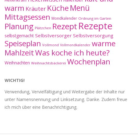
Hexenkram
warm
Küche
Menü
Kräuter
Mittagsessen
Mondkalender
Ordnung im Garten
Rezepte
Planung
Rezept
Plätzchen
Selbstversorger
Selbstversorgung
selbstgemacht
Speiseplan
warme
Vollmond
Vollmondkalender
Mahlzeit
Was koche ich heute?
Wochenplan
Weihnachten
Weihnachtsbäckerei
WICHTIG!
Verwendung, Vervielfältigung und Weitergabe der Inhalte nur
unter Namensnennung und Linksetzung. Danke. Zudem freue
ich mich über eine Benachrichtigung.