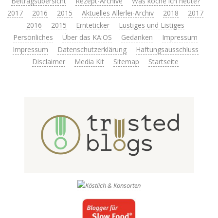
Beitragsübersicht
Rezept-Archive
Was koche ich heute?
2017
2016
2015
Aktuelles Allerlei-Archiv
2018
2017
2016
2015
Ernteticker
Lustiges und Listiges
Persönliches
Über das KA:OS
Gedanken
Impressum
Impressum
Datenschutzerklärung
Haftungsausschluss
Disclaimer
Media Kit
Sitemap
Startseite