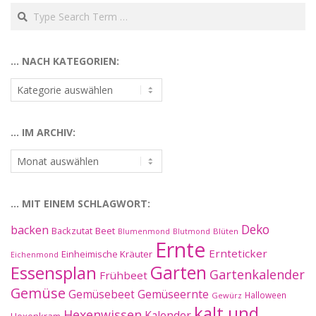
Search
… NACH KATEGORIEN:
…
nach
Kategorien:
… IM ARCHIV:
…
im
Archiv:
… MIT EINEM SCHLAGWORT:
Deko
backen
Beet
Backzutat
Blüten
Blumenmond
Blutmond
Ernte
Ernteticker
Einheimische Kräuter
Eichenmond
Essensplan
Garten
Gartenkalender
Frühbeet
Gemüse
Gemüseernte
Gemüsebeet
Halloween
Gewürz
kalt und
Hexenwissen
Kalender