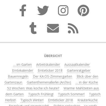
ÜBERSICHT
… im Garten
Arbeitskalender
Aussaatkalender
Erntekalender
Ernteticker 2018
Gartenratgeber
Bauernregeln
Der KA:OS-Zimmergarten
Blick über den
Gartenzaun
Gartenthemenallerlei (Archiv)
… in der Küche
52 Wochen: Was koche ich heute?
Warme Mahlzeiten aus
dem Garten
Typisch Frühling!
Typisch Sommer!
Typisch
Herbst!
Typisch Winter!
Ernteticker 2018
Kräuterküche
Eingelegt und eingemacht!
Richtig einkochen – so wird’s