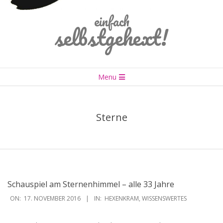
einfach
selbstgehext!
Primary
Menu
Navigation
Menu
Sterne
Schauspiel am Sternenhimmel – alle 33 Jahre
2016-
ON:
17. NOVEMBER 2016
IN:
HEXENKRAM
,
WISSENSWERTES
11-
17