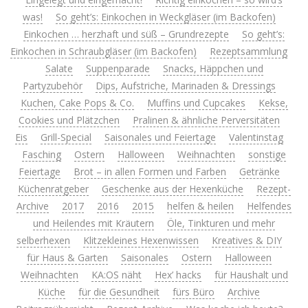
was!
So geht’s: Einkochen in Weckgläser (im Backofen)
Einkochen … herzhaft und süß – Grundrezepte
So geht’s:
Einkochen in Schraubgläser (im Backofen)
Rezeptsammlung
Salate
Suppenparade
Snacks, Häppchen und
Partyzubehör
Dips, Aufstriche, Marinaden & Dressings
Kuchen, Cake Pops & Co.
Muffins und Cupcakes
Kekse,
Cookies und Plätzchen
Pralinen & ähnliche Perversitäten
Eis
Grill-Special
Saisonales und Feiertage
Valentinstag
Fasching
Ostern
Halloween
Weihnachten
sonstige
Feiertage
Brot – in allen Formen und Farben
Getränke
Küchenratgeber
Geschenke aus der Hexenküche
Rezept-
Archive
2017
2016
2015
helfen & heilen
Helfendes
und Heilendes mit Kräutern
Öle, Tinkturen und mehr
selberhexen
Klitzekleines Hexenwissen
Kreatives & DIY
für Haus & Garten
Saisonales
Ostern
Halloween
Weihnachten
KA:OS näht
Hex’ hacks
für Haushalt und
Küche
für die Gesundheit
fürs Büro
Archive