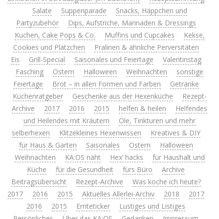
Salate
Suppenparade
Snacks, Häppchen und
Partyzubehör
Dips, Aufstriche, Marinaden & Dressings
Kuchen, Cake Pops & Co.
Muffins und Cupcakes
Kekse,
Cookies und Plätzchen
Pralinen & ähnliche Perversitäten
Eis
Grill-Special
Saisonales und Feiertage
Valentinstag
Fasching
Ostern
Halloween
Weihnachten
sonstige
Feiertage
Brot – in allen Formen und Farben
Getränke
Küchenratgeber
Geschenke aus der Hexenküche
Rezept-
Archive
2017
2016
2015
helfen & heilen
Helfendes
und Heilendes mit Kräutern
Öle, Tinkturen und mehr
selberhexen
Klitzekleines Hexenwissen
Kreatives & DIY
für Haus & Garten
Saisonales
Ostern
Halloween
Weihnachten
KA:OS näht
Hex’ hacks
für Haushalt und
Küche
für die Gesundheit
fürs Büro
Archive
Beitragsübersicht
Rezept-Archive
Was koche ich heute?
2017
2016
2015
Aktuelles Allerlei-Archiv
2018
2017
2016
2015
Ernteticker
Lustiges und Listiges
Persönliches
Über das KA:OS
Gedanken
Impressum