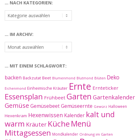
… NACH KATEGORIEN:
…
nach
Kategorien:
… IM ARCHIV:
…
im
Archiv:
… MIT EINEM SCHLAGWORT:
Deko
backen
Beet
Backzutat
Blüten
Blumenmond
Blutmond
Ernte
Ernteticker
Einheimische Kräuter
Eichenmond
Essensplan
Garten
Gartenkalender
Frühbeet
Gemüse
Gemüseernte
Gemüsebeet
Halloween
Gewürz
kalt und
Hexenwissen
Kalender
Hexenkram
warm
Küche
Menü
Kräuter
Mittagsessen
Mondkalender
Ordnung im Garten