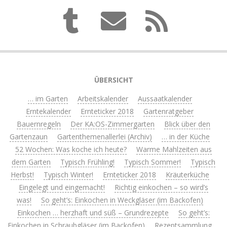
ÜBERSICHT
… im Garten
Arbeitskalender
Aussaatkalender
Erntekalender
Ernteticker 2018
Gartenratgeber
Bauernregeln
Der KA:OS-Zimmergarten
Blick über den
Gartenzaun
Gartenthemenallerlei (Archiv)
… in der Küche
52 Wochen: Was koche ich heute?
Warme Mahlzeiten aus
dem Garten
Typisch Frühling!
Typisch Sommer!
Typisch
Herbst!
Typisch Winter!
Ernteticker 2018
Kräuterküche
Eingelegt und eingemacht!
Richtig einkochen – so wird’s
was!
So geht’s: Einkochen in Weckgläser (im Backofen)
Einkochen … herzhaft und süß – Grundrezepte
So geht’s:
Einkochen in Schraubgläser (im Backofen)
Rezeptsammlung