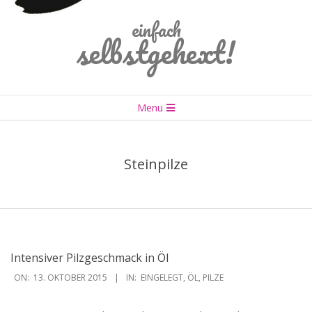
einfach
selbstgehext!
Primary
Menu
Navigation
Menu
Steinpilze
Intensiver Pilzgeschmack in Öl
2015-
ON:
13. OKTOBER 2015
IN:
EINGELEGT
,
ÖL
,
PILZE
10-
13