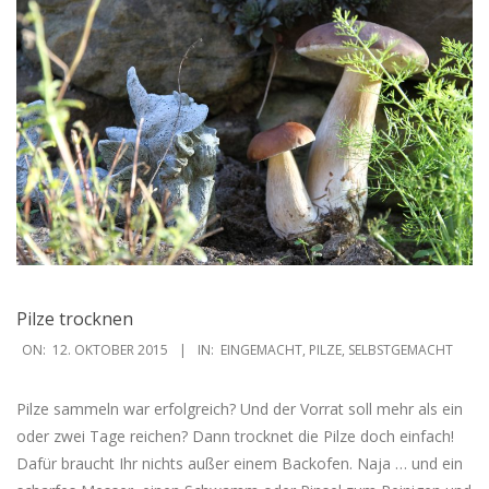
Pilze trocknen
2015-
ON:
12. OKTOBER 2015
IN:
EINGEMACHT
,
PILZE
,
SELBSTGEMACHT
10-
12
Pilze sammeln war erfolgreich? Und der Vorrat soll mehr als ein
oder zwei Tage reichen? Dann trocknet die Pilze doch einfach!
Dafür braucht Ihr nichts außer einem Backofen. Naja … und ein