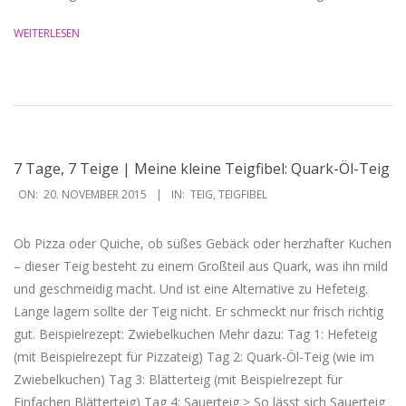
WEITERLESEN
7 Tage, 7 Teige | Meine kleine Teigfibel: Quark-Öl-Teig
2015-
ON:
20. NOVEMBER 2015
IN:
TEIG
,
TEIGFIBEL
11-
20
Ob Pizza oder Quiche, ob süßes Gebäck oder herzhafter Kuchen
– dieser Teig besteht zu einem Großteil aus Quark, was ihn mild
und geschmeidig macht. Und ist eine Alternative zu Hefeteig.
Lange lagern sollte der Teig nicht. Er schmeckt nur frisch richtig
gut. Beispielrezept: Zwiebelkuchen Mehr dazu: Tag 1: Hefeteig
(mit Beispielrezept für Pizzateig) Tag 2: Quark-Öl-Teig (wie im
Zwiebelkuchen) Tag 3: Blätterteig (mit Beispielrezept für
Einfachen Blätterteig) Tag 4: Sauerteig > So lässt sich Sauerteig