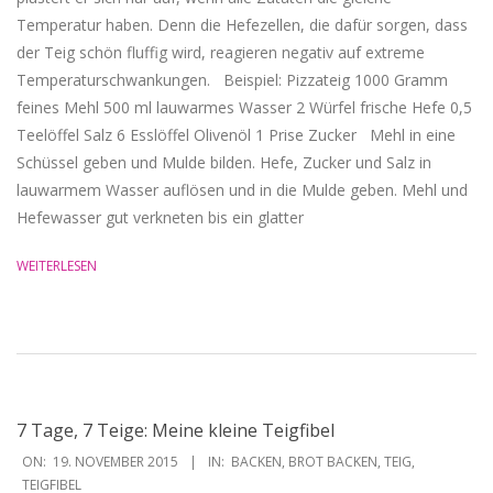
Temperatur haben. Denn die Hefezellen, die dafür sorgen, dass
der Teig schön fluffig wird, reagieren negativ auf extreme
Temperaturschwankungen. Beispiel: Pizzateig 1000 Gramm
feines Mehl 500 ml lauwarmes Wasser 2 Würfel frische Hefe 0,5
Teelöffel Salz 6 Esslöffel Olivenöl 1 Prise Zucker Mehl in eine
Schüssel geben und Mulde bilden. Hefe, Zucker und Salz in
lauwarmem Wasser auflösen und in die Mulde geben. Mehl und
Hefewasser gut verkneten bis ein glatter
WEITERLESEN
7 Tage, 7 Teige: Meine kleine Teigfibel
2015-
ON:
19. NOVEMBER 2015
IN:
BACKEN
,
BROT BACKEN
,
TEIG
,
11-
TEIGFIBEL