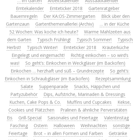
… im Garten
Arbeitskalender
Aussaatkalender
Erntekalender
Ernteticker 2018
Gartenratgeber
Bauernregeln
Der KA:OS-Zimmergarten
Blick über den
Gartenzaun
Gartenthemenallerlei (Archiv)
… in der Küche
52 Wochen: Was koche ich heute?
Warme Mahlzeiten aus
dem Garten
Typisch Frühling!
Typisch Sommer!
Typisch
Herbst!
Typisch Winter!
Ernteticker 2018
Kräuterküche
Eingelegt und eingemacht!
Richtig einkochen – so wird’s
was!
So geht’s: Einkochen in Weckgläser (im Backofen)
Einkochen … herzhaft und süß – Grundrezepte
So geht’s:
Einkochen in Schraubgläser (im Backofen)
Rezeptsammlung
Salate
Suppenparade
Snacks, Häppchen und
Partyzubehör
Dips, Aufstriche, Marinaden & Dressings
Kuchen, Cake Pops & Co.
Muffins und Cupcakes
Kekse,
Cookies und Plätzchen
Pralinen & ähnliche Perversitäten
Eis
Grill-Special
Saisonales und Feiertage
Valentinstag
Fasching
Ostern
Halloween
Weihnachten
sonstige
Feiertage
Brot – in allen Formen und Farben
Getränke