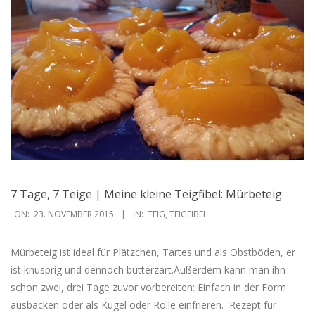
7 Tage, 7 Teige | Meine kleine Teigfibel: Mürbeteig
2015-
ON:
23. NOVEMBER 2015
IN:
TEIG
,
TEIGFIBEL
11-
23
Mürbeteig ist ideal für Plätzchen, Tartes und als Obstböden, er
ist knusprig und dennoch butterzart.Außerdem kann man ihn
schon zwei, drei Tage zuvor vorbereiten: Einfach in der Form
ausbacken oder als Kugel oder Rolle einfrieren. ‎ Rezept für