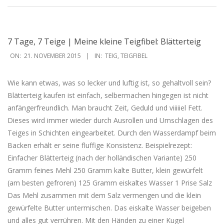
7 Tage, 7 Teige | Meine kleine Teigfibel: Blätterteig
2015-
ON:
21. NOVEMBER 2015
IN:
TEIG
,
TEIGFIBEL
11-
21
Wie kann etwas, was so lecker und luftig ist, so gehaltvoll sein?
Blätterteig kaufen ist einfach, selbermachen hingegen ist nicht
anfängerfreundlich. Man braucht Zeit, Geduld und viiiiiel Fett.
Dieses wird immer wieder durch Ausrollen und Umschlagen des
Teiges in Schichten eingearbeitet. Durch den Wasserdampf beim
Backen erhält er seine fluffige Konsistenz. Beispielrezept:
Einfacher Blätterteig (nach der holländischen Variante) 250
Gramm feines Mehl 250 Gramm kalte Butter, klein gewürfelt
(am besten gefroren) 125 Gramm eiskaltes Wasser 1 Prise Salz
Das Mehl zusammen mit dem Salz vermengen und die klein
gewürfelte Butter untermischen. Das eiskalte Wasser beigeben
und alles gut verrühren. Mit den Händen zu einer Kugel