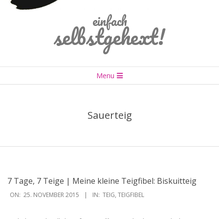
einfach
selbstgehext!
Primary
Menu
Navigation
Menu
Sauerteig
7 Tage, 7 Teige | Meine kleine Teigfibel: Biskuitteig
2015-
ON:
25. NOVEMBER 2015
IN:
TEIG
,
TEIGFIBEL
11-
25