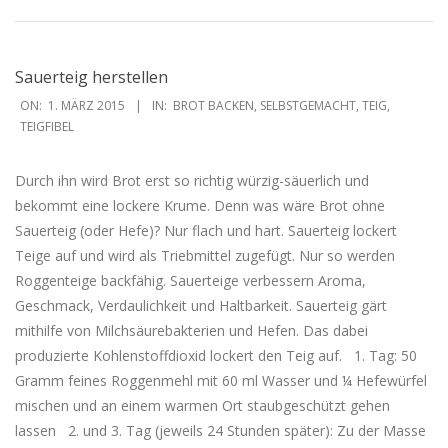
Sauerteig herstellen
2015-
ON:
1. MÄRZ 2015
IN:
BROT BACKEN
,
SELBSTGEMACHT
,
TEIG
,
03-
TEIGFIBEL
01
Durch ihn wird Brot erst so richtig würzig-säuerlich und
bekommt eine lockere Krume. Denn was wäre Brot ohne
Sauerteig (oder Hefe)? Nur flach und hart. Sauerteig lockert
Teige auf und wird als Triebmittel zugefügt. Nur so werden
Roggenteige backfähig. Sauerteige verbessern Aroma,
Geschmack, Verdaulichkeit und Haltbarkeit. Sauerteig gärt
mithilfe von Milchsäurebakterien und Hefen. Das dabei
produzierte Kohlenstoffdioxid lockert den Teig auf. 1. Tag: 50
Gramm feines Roggenmehl mit 60 ml Wasser und ¼ Hefewürfel
mischen und an einem warmen Ort staubgeschützt gehen
lassen 2. und 3. Tag (jeweils 24 Stunden später): Zu der Masse