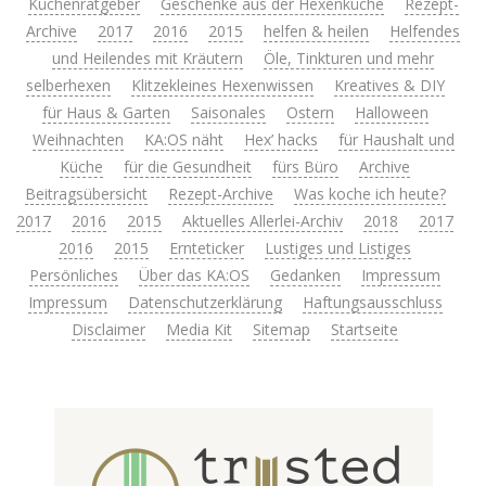
Küchenratgeber
Geschenke aus der Hexenküche
Rezept-
Archive
2017
2016
2015
helfen & heilen
Helfendes
und Heilendes mit Kräutern
Öle, Tinkturen und mehr
selberhexen
Klitzekleines Hexenwissen
Kreatives & DIY
für Haus & Garten
Saisonales
Ostern
Halloween
Weihnachten
KA:OS näht
Hex’ hacks
für Haushalt und
Küche
für die Gesundheit
fürs Büro
Archive
Beitragsübersicht
Rezept-Archive
Was koche ich heute?
2017
2016
2015
Aktuelles Allerlei-Archiv
2018
2017
2016
2015
Ernteticker
Lustiges und Listiges
Persönliches
Über das KA:OS
Gedanken
Impressum
Impressum
Datenschutzerklärung
Haftungsausschluss
Disclaimer
Media Kit
Sitemap
Startseite