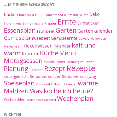
… MIT EINEM SCHLAGWORT:
Deko
backen
Beet
Backzutat
Blüten
Blumenmond
Blutmond
Ernte
Ernteticker
Einheimische Kräuter
Eichenmond
Essensplan
Garten
Gartenkalender
Frühbeet
Gemüse
Gemüseernte
Gemüsebeet
Halloween
Gewürz
kalt und
Hexenwissen
Kalender
Hexenkram
warm
Küche
Menü
Kräuter
Mittagsessen
Mondkalender
Ordnung im Garten
Rezepte
Planung
Rezept
Plätzchen
Selbstversorger
Selbstversorgung
selbstgemacht
Speiseplan
warme
Vollmond
Vollmondkalender
Mahlzeit
Was koche ich heute?
Wochenplan
Weihnachten
Weihnachtsbäckerei
WICHTIG!