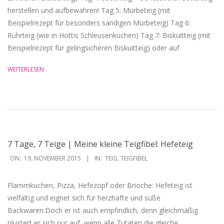
herstellen und aufbewahren! Tag 5: Mürbeteig (mit
Beispielrezept für besonders sandigen Mürbeteig) Tag 6:
Rührteig (wie in Hottis Schleusenkuchen) Tag 7: Biskuitteig (mit
Beispielrezept für gelingsicheren Biskuitteig) oder auf
WEITERLESEN
7 Tage, 7 Teige | Meine kleine Teigfibel: Hefeteig
2015-
ON:
19. NOVEMBER 2015
IN:
TEIG
,
TEIGFIBEL
11-
19
Flammkuchen, Pizza, Hefezopf oder Brioche: Hefeteig ist
vielfältig und eignet sich für herzhafte und süße
Backwaren.Doch er ist auch empfindlich, denn gleichmäßig
plustert er sich nur auf, wenn alle Zutaten die gleiche