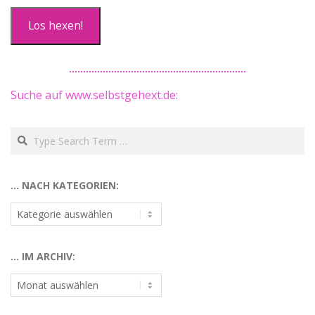
Los hexen!
Suche auf www.selbstgehext.de:
Search
… NACH KATEGORIEN:
…
nach
Kategorien:
… IM ARCHIV:
…
im
Archiv: