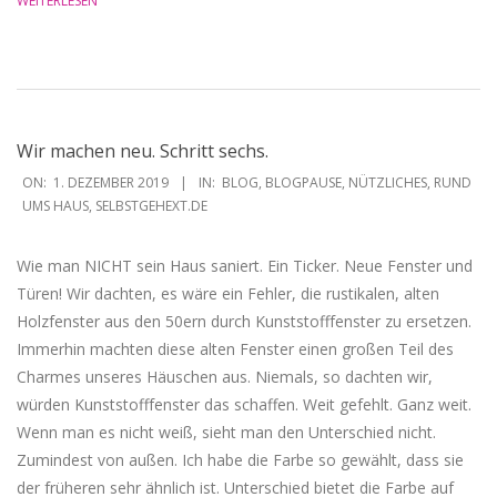
WEITERLESEN
Wir machen neu. Schritt sechs.
2019-
ON:
1. DEZEMBER 2019
IN:
BLOG
,
BLOGPAUSE
,
NÜTZLICHES
,
RUND
12-
UMS HAUS
,
SELBSTGEHEXT.DE
01
Wie man NICHT sein Haus saniert. Ein Ticker. Neue Fenster und
Türen! Wir dachten, es wäre ein Fehler, die rustikalen, alten
Holzfenster aus den 50ern durch Kunststofffenster zu ersetzen.
Immerhin machten diese alten Fenster einen großen Teil des
Charmes unseres Häuschen aus. Niemals, so dachten wir,
würden Kunststofffenster das schaffen. Weit gefehlt. Ganz weit.
Wenn man es nicht weiß, sieht man den Unterschied nicht.
Zumindest von außen. Ich habe die Farbe so gewählt, dass sie
der früheren sehr ähnlich ist. Unterschied bietet die Farbe auf