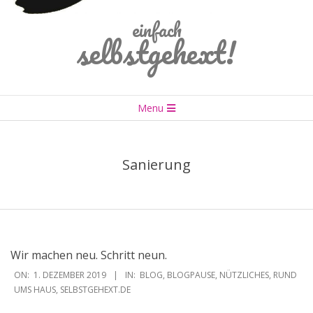
einfach
selbstgehext!
Primary
Menu
Navigation
Menu
Sanierung
Wir machen neu. Schritt neun.
2019-
ON:
1. DEZEMBER 2019
IN:
BLOG
,
BLOGPAUSE
,
NÜTZLICHES
,
RUND
12-
UMS HAUS
,
SELBSTGEHEXT.DE
01