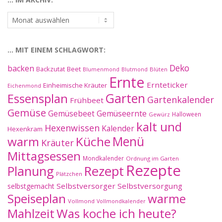
…
im
Archiv:
… MIT EINEM SCHLAGWORT:
Deko
backen
Beet
Backzutat
Blüten
Blumenmond
Blutmond
Ernte
Ernteticker
Einheimische Kräuter
Eichenmond
Essensplan
Garten
Gartenkalender
Frühbeet
Gemüse
Gemüseernte
Gemüsebeet
Halloween
Gewürz
kalt und
Hexenwissen
Kalender
Hexenkram
warm
Küche
Menü
Kräuter
Mittagsessen
Mondkalender
Ordnung im Garten
Rezepte
Planung
Rezept
Plätzchen
Selbstversorger
Selbstversorgung
selbstgemacht
Speiseplan
warme
Vollmond
Vollmondkalender
Mahlzeit
Was koche ich heute?