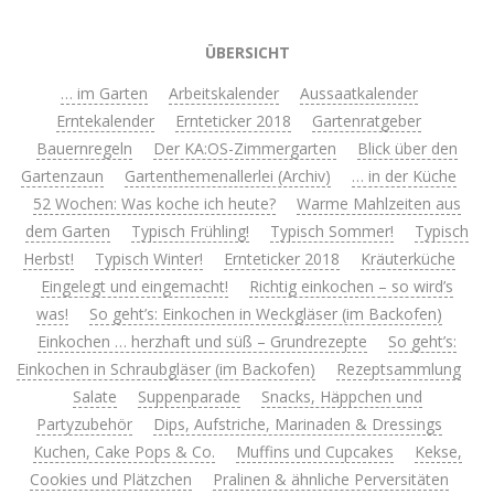
ÜBERSICHT
… im Garten
Arbeitskalender
Aussaatkalender
Erntekalender
Ernteticker 2018
Gartenratgeber
Bauernregeln
Der KA:OS-Zimmergarten
Blick über den
Gartenzaun
Gartenthemenallerlei (Archiv)
… in der Küche
52 Wochen: Was koche ich heute?
Warme Mahlzeiten aus
dem Garten
Typisch Frühling!
Typisch Sommer!
Typisch
Herbst!
Typisch Winter!
Ernteticker 2018
Kräuterküche
Eingelegt und eingemacht!
Richtig einkochen – so wird’s
was!
So geht’s: Einkochen in Weckgläser (im Backofen)
Einkochen … herzhaft und süß – Grundrezepte
So geht’s:
Einkochen in Schraubgläser (im Backofen)
Rezeptsammlung
Salate
Suppenparade
Snacks, Häppchen und
Partyzubehör
Dips, Aufstriche, Marinaden & Dressings
Kuchen, Cake Pops & Co.
Muffins und Cupcakes
Kekse,
Cookies und Plätzchen
Pralinen & ähnliche Perversitäten