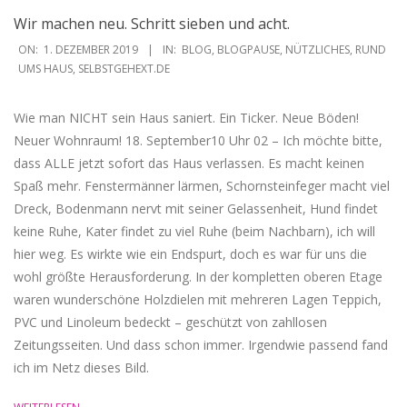
Wir machen neu. Schritt sieben und acht.
2019-
ON:
1. DEZEMBER 2019
IN:
BLOG
,
BLOGPAUSE
,
NÜTZLICHES
,
RUND
12-
UMS HAUS
,
SELBSTGEHEXT.DE
01
Wie man NICHT sein Haus saniert. Ein Ticker. Neue Böden!
Neuer Wohnraum! 18. September10 Uhr 02 – Ich möchte bitte,
dass ALLE jetzt sofort das Haus verlassen. Es macht keinen
Spaß mehr. Fenstermänner lärmen, Schornsteinfeger macht viel
Dreck, Bodenmann nervt mit seiner Gelassenheit, Hund findet
keine Ruhe, Kater findet zu viel Ruhe (beim Nachbarn), ich will
hier weg. Es wirkte wie ein Endspurt, doch es war für uns die
wohl größte Herausforderung. In der kompletten oberen Etage
waren wunderschöne Holzdielen mit mehreren Lagen Teppich,
PVC und Linoleum bedeckt – geschützt von zahllosen
Zeitungsseiten. Und dass schon immer. Irgendwie passend fand
ich im Netz dieses Bild.