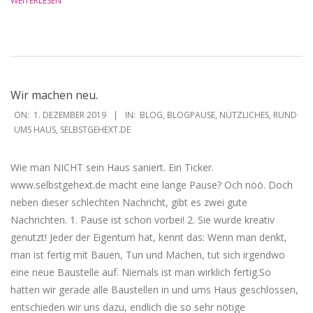
WEITERLESEN
Wir machen neu.
2019-
ON:
1. DEZEMBER 2019
IN:
BLOG
,
BLOGPAUSE
,
NÜTZLICHES
,
RUND
12-
UMS HAUS
,
SELBSTGEHEXT.DE
01
Wie man NICHT sein Haus saniert. Ein Ticker.
www.selbstgehext.de macht eine lange Pause? Och nöö. Doch
neben dieser schlechten Nachricht, gibt es zwei gute
Nachrichten. 1. Pause ist schon vorbei! 2. Sie wurde kreativ
genutzt! Jeder der Eigentum hat, kennt das: Wenn man denkt,
man ist fertig mit Bauen, Tun und Machen, tut sich irgendwo
eine neue Baustelle auf. Niemals ist man wirklich fertig.So
hatten wir gerade alle Baustellen in und ums Haus geschlossen,
entschieden wir uns dazu, endlich die so sehr nötige