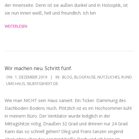
der Innenseite. Denn ist sie außen dunkel und in Holzoptik, ist
sie nun innen weiß, hell und freundlich. Ich bin
WEITERLESEN
Wir machen neu. Schritt fünf.
2019-
ON:
1. DEZEMBER 2019
IN:
BLOG
,
BLOGPAUSE
,
NÜTZLICHES
,
RUND
12-
UMS HAUS
,
SELBSTGEHEXT.DE
01
Wie man NICHT sein Haus saniert. Ein Ticker. Dämmung des
Dachboden-Bodens Huch. Plötzlich ist es im Hochsommer kühl
in meinem Büro. Der Ventilator wurde lediglich in der
Mittagshitze nötig. Draußen 32 Grad und drinnen nur 24 Grad.
Kann das so schnell gehen? Oleg und Frans tanzen singend