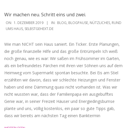
Wir machen neu. Schritt eins und zwei.
2019-
ON:
1. DEZEMBER 2019
IN:
BLOG
,
BLOGPAUSE
,
NÜTZLICHES
,
RUND
12-
UMS HAUS
,
SELBSTGEHEXT.DE
01
Wie man NICHT sein Haus saniert. Ein Ticker. Erste Planungen,
die große finanzielle Hilfe und das große Entrümpeln Ich weiß
noch genau, wie es war: Wir saßen im Frühsommer im Garten,
als ein befreundetes Pärchen mit ihren vier Söhnen uns auf dem
Heimweg vom Supermarkt spontan besuchte. Bei Eis am Stiel
erzählten wir davon, dass wir schlechte Heizungen und Fenster
haben und eine Dämmung quasi nicht vorhanden ist. Was wir
nicht wussten war, dass der Familienpapa ein ausgebufftes
Genie war, in seiner Freizeit Häuser und Energiedingsbumse
plante und uns, völlig kostenlos, ein paar so gute Tipps gab,
dass wir bereits am nächsten Tag einen Banktermin