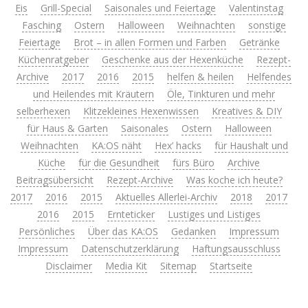
Eis
Grill-Special
Saisonales und Feiertage
Valentinstag
Fasching
Ostern
Halloween
Weihnachten
sonstige
Feiertage
Brot – in allen Formen und Farben
Getränke
Küchenratgeber
Geschenke aus der Hexenküche
Rezept-
Archive
2017
2016
2015
helfen & heilen
Helfendes
und Heilendes mit Kräutern
Öle, Tinkturen und mehr
selberhexen
Klitzekleines Hexenwissen
Kreatives & DIY
für Haus & Garten
Saisonales
Ostern
Halloween
Weihnachten
KA:OS näht
Hex’ hacks
für Haushalt und
Küche
für die Gesundheit
fürs Büro
Archive
Beitragsübersicht
Rezept-Archive
Was koche ich heute?
2017
2016
2015
Aktuelles Allerlei-Archiv
2018
2017
2016
2015
Ernteticker
Lustiges und Listiges
Persönliches
Über das KA:OS
Gedanken
Impressum
Impressum
Datenschutzerklärung
Haftungsausschluss
Disclaimer
Media Kit
Sitemap
Startseite