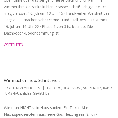
oben ohne über das sengend heiße Dach und ich kann im
Zimmer ihre Getränke kühlen. Krasser Scheiß. Ich glaube, ich
mag die zwei. 16. Juli um 13 Uhr 15 · Handwerker-Weisheit des
Tages: “Du machen sehr schöne Hund“ Hell, yes! Das stimmt.
19. Juli um 16 Uhr 22 · Phase 1 von 3 ist beendet Die
Dachboden‐Bodendämmung ist
WEITERLESEN
Wir machen neu. Schritt vier.
2019-
ON:
1. DEZEMBER 2019
IN:
BLOG
,
BLOGPAUSE
,
NÜTZLICHES
,
RUND
12-
UMS HAUS
,
SELBSTGEHEXT.DE
01
Wie man NICHT sein Haus saniert. Ein Ticker. Alte
Nachtspeicheröfen raus, neue Gas-Heizung rein 8. Juli ·