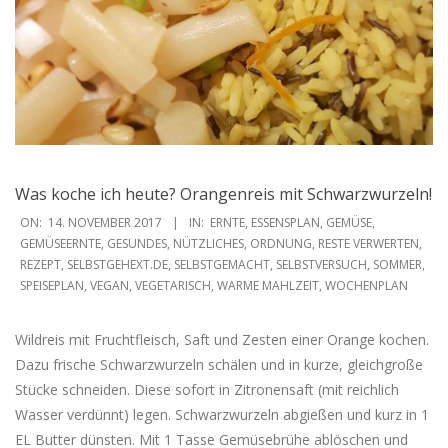
Was koche ich heute? Orangenreis mit Schwarzwurzeln!
2017-
ON:
14. NOVEMBER 2017
IN:
ERNTE
,
ESSENSPLAN
,
GEMÜSE
,
11-
GEMÜSEERNTE
,
GESUNDES
,
NÜTZLICHES
,
ORDNUNG
,
RESTE VERWERTEN
,
REZEPT
,
SELBSTGEHEXT.DE
,
SELBSTGEMACHT
,
SELBSTVERSUCH
,
SOMMER
,
14
SPEISEPLAN
,
VEGAN
,
VEGETARISCH
,
WARME MAHLZEIT
,
WOCHENPLAN
Wildreis mit Fruchtfleisch, Saft und Zesten einer Orange kochen.
Dazu frische Schwarzwurzeln schälen und in kurze, gleichgroße
Stücke schneiden. Diese sofort in Zitronensaft (mit reichlich
Wasser verdünnt) legen. Schwarzwurzeln abgießen und kurz in 1
EL Butter dünsten. Mit 1 Tasse Gemüsebrühe ablöschen und