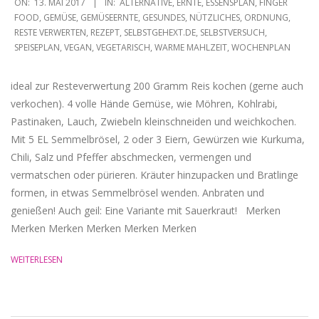
ON:
13. MAI 2017
IN:
ALTERNATIVE
,
ERNTE
,
ESSENSPLAN
,
FINGER
05-
FOOD
,
GEMÜSE
,
GEMÜSEERNTE
,
GESUNDES
,
NÜTZLICHES
,
ORDNUNG
,
RESTE VERWERTEN
,
REZEPT
,
SELBSTGEHEXT.DE
,
SELBSTVERSUCH
,
13
SPEISEPLAN
,
VEGAN
,
VEGETARISCH
,
WARME MAHLZEIT
,
WOCHENPLAN
ideal zur Resteverwertung 200 Gramm Reis kochen (gerne auch
verkochen). 4 volle Hände Gemüse, wie Möhren, Kohlrabi,
Pastinaken, Lauch, Zwiebeln kleinschneiden und weichkochen.
Mit 5 EL Semmelbrösel, 2 oder 3 Eiern, Gewürzen wie Kurkuma,
Chili, Salz und Pfeffer abschmecken, vermengen und
vermatschen oder pürieren. Kräuter hinzupacken und Bratlinge
formen, in etwas Semmelbrösel wenden. Anbraten und
genießen! Auch geil: Eine Variante mit Sauerkraut! Merken
Merken Merken Merken Merken Merken
WEITERLESEN