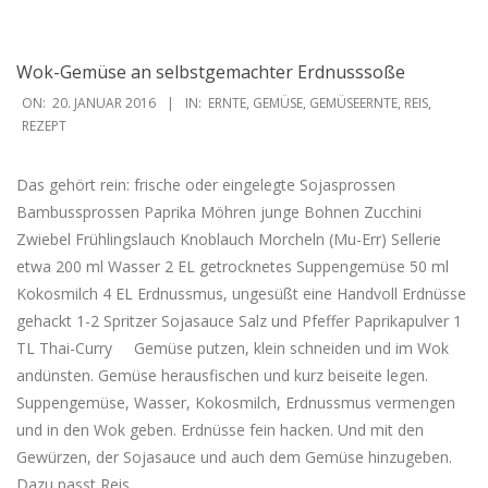
Wok-Gemüse an selbstgemachter Erdnusssoße
2016-
ON:
20. JANUAR 2016
IN:
ERNTE
,
GEMÜSE
,
GEMÜSEERNTE
,
REIS
,
01-
REZEPT
20
Das gehört rein: frische oder eingelegte Sojasprossen
Bambussprossen Paprika Möhren junge Bohnen Zucchini
Zwiebel Frühlingslauch Knoblauch Morcheln (Mu-Err) Sellerie
etwa 200 ml Wasser 2 EL getrocknetes Suppengemüse 50 ml
Kokosmilch 4 EL Erdnussmus, ungesüßt eine Handvoll Erdnüsse
gehackt 1-2 Spritzer Sojasauce Salz und Pfeffer Paprikapulver 1
TL Thai-Curry Gemüse putzen, klein schneiden und im Wok
andünsten. Gemüse herausfischen und kurz beiseite legen.
Suppengemüse, Wasser, Kokosmilch, Erdnussmus vermengen
und in den Wok geben. Erdnüsse fein hacken. Und mit den
Gewürzen, der Sojasauce und auch dem Gemüse hinzugeben.
Dazu passt Reis.