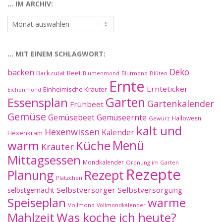
… IM ARCHIV:
…
im
Archiv:
… MIT EINEM SCHLAGWORT:
Deko
backen
Beet
Backzutat
Blüten
Blumenmond
Blutmond
Ernte
Ernteticker
Einheimische Kräuter
Eichenmond
Essensplan
Garten
Gartenkalender
Frühbeet
Gemüse
Gemüseernte
Gemüsebeet
Halloween
Gewürz
kalt und
Hexenwissen
Kalender
Hexenkram
warm
Küche
Menü
Kräuter
Mittagsessen
Mondkalender
Ordnung im Garten
Rezepte
Planung
Rezept
Plätzchen
Selbstversorger
Selbstversorgung
selbstgemacht
Speiseplan
warme
Vollmond
Vollmondkalender
Mahlzeit
Was koche ich heute?