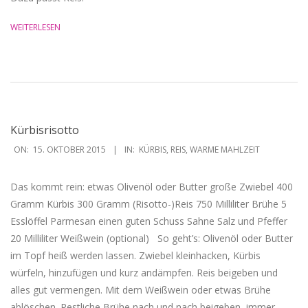
WEITERLESEN
Kürbisrisotto
2015-
ON:
15. OKTOBER 2015
IN:
KÜRBIS
,
REIS
,
WARME MAHLZEIT
10-
15
Das kommt rein: etwas Olivenöl oder Butter große Zwiebel 400
Gramm Kürbis 300 Gramm (Risotto-)Reis 750 Milliliter Brühe 5
Esslöffel Parmesan einen guten Schuss Sahne Salz und Pfeffer
20 Milliliter Weißwein (optional) ‏ ‎ So geht’s: Olivenöl oder Butter
im Topf heiß werden lassen. Zwiebel kleinhacken, Kürbis
würfeln, hinzufügen und kurz andämpfen. Reis beigeben und
alles gut vermengen. Mit dem Weißwein oder etwas Brühe
ablöschen. Restliche Brühe nach und nach beigeben, immer