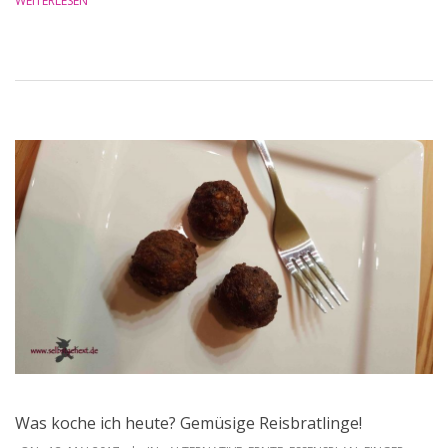
WEITERLESEN
Was koche ich heute? Gemüsige Reisbratlinge!
2017-