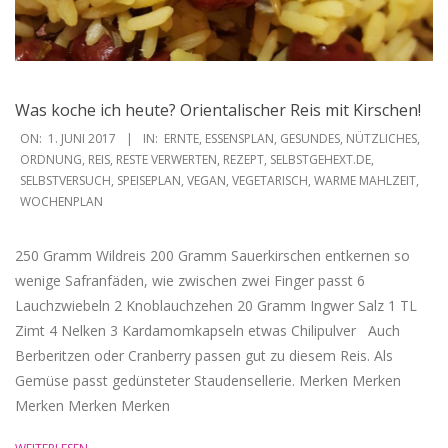
Was koche ich heute? Orientalischer Reis mit Kirschen!
2017-
ON:
1. JUNI 2017
IN:
ERNTE
,
ESSENSPLAN
,
GESUNDES
,
NÜTZLICHES
,
06-
ORDNUNG
,
REIS
,
RESTE VERWERTEN
,
REZEPT
,
SELBSTGEHEXT.DE
,
SELBSTVERSUCH
,
SPEISEPLAN
,
VEGAN
,
VEGETARISCH
,
WARME MAHLZEIT
,
01
WOCHENPLAN
250 Gramm Wildreis 200 Gramm Sauerkirschen entkernen so
wenige Safranfäden, wie zwischen zwei Finger passt 6
Lauchzwiebeln 2 Knoblauchzehen 20 Gramm Ingwer Salz 1 TL
Zimt 4 Nelken 3 Kardamomkapseln etwas Chilipulver Auch
Berberitzen oder Cranberry passen gut zu diesem Reis. Als
Gemüse passt gedünsteter Staudensellerie. Merken Merken
Merken Merken Merken