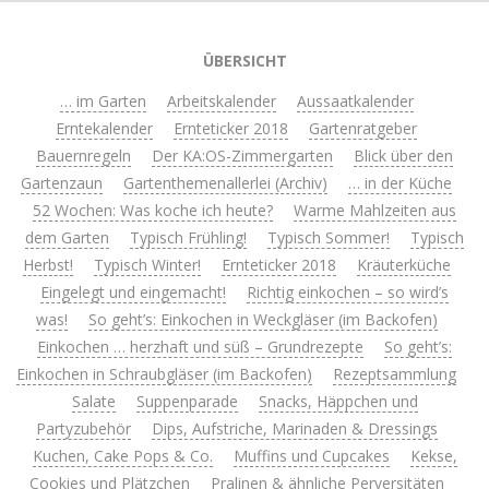
ÜBERSICHT
… im Garten
Arbeitskalender
Aussaatkalender
Erntekalender
Ernteticker 2018
Gartenratgeber
Bauernregeln
Der KA:OS-Zimmergarten
Blick über den
Gartenzaun
Gartenthemenallerlei (Archiv)
… in der Küche
52 Wochen: Was koche ich heute?
Warme Mahlzeiten aus
dem Garten
Typisch Frühling!
Typisch Sommer!
Typisch
Herbst!
Typisch Winter!
Ernteticker 2018
Kräuterküche
Eingelegt und eingemacht!
Richtig einkochen – so wird’s
was!
So geht’s: Einkochen in Weckgläser (im Backofen)
Einkochen … herzhaft und süß – Grundrezepte
So geht’s:
Einkochen in Schraubgläser (im Backofen)
Rezeptsammlung
Salate
Suppenparade
Snacks, Häppchen und
Partyzubehör
Dips, Aufstriche, Marinaden & Dressings
Kuchen, Cake Pops & Co.
Muffins und Cupcakes
Kekse,
Cookies und Plätzchen
Pralinen & ähnliche Perversitäten