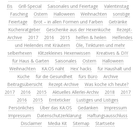
Eis
Grill-Special
Saisonales und Feiertage
Valentinstag
Fasching
Ostern
Halloween
Weihnachten
sonstige
Feiertage
Brot – in allen Formen und Farben
Getränke
Küchenratgeber
Geschenke aus der Hexenküche
Rezept-
Archive
2017
2016
2015
helfen & heilen
Helfendes
und Heilendes mit Kräutern
Öle, Tinkturen und mehr
selberhexen
Klitzekleines Hexenwissen
Kreatives & DIY
für Haus & Garten
Saisonales
Ostern
Halloween
Weihnachten
KA:OS näht
Hex’ hacks
für Haushalt und
Küche
für die Gesundheit
fürs Büro
Archive
Beitragsübersicht
Rezept-Archive
Was koche ich heute?
2017
2016
2015
Aktuelles Allerlei-Archiv
2018
2017
2016
2015
Ernteticker
Lustiges und Listiges
Persönliches
Über das KA:OS
Gedanken
Impressum
Impressum
Datenschutzerklärung
Haftungsausschluss
Disclaimer
Media Kit
Sitemap
Startseite