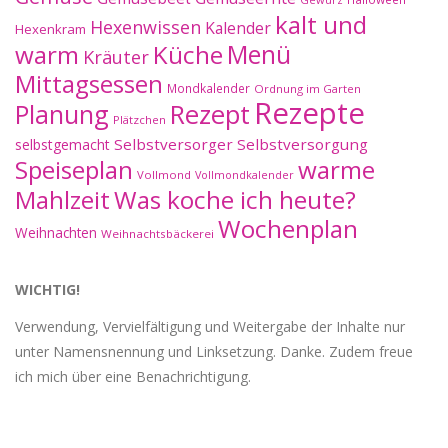
kalt und
Hexenwissen
Kalender
Hexenkram
warm
Küche
Menü
Kräuter
Mittagsessen
Mondkalender
Ordnung im Garten
Rezepte
Planung
Rezept
Plätzchen
Selbstversorger
Selbstversorgung
selbstgemacht
Speiseplan
warme
Vollmond
Vollmondkalender
Mahlzeit
Was koche ich heute?
Wochenplan
Weihnachten
Weihnachtsbäckerei
WICHTIG!
Verwendung, Vervielfältigung und Weitergabe der Inhalte nur
unter Namensnennung und Linksetzung. Danke. Zudem freue
ich mich über eine Benachrichtigung.