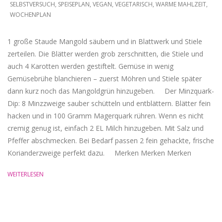
SELBSTVERSUCH
,
SPEISEPLAN
,
VEGAN
,
VEGETARISCH
,
WARME MAHLZEIT
,
18
WOCHENPLAN
1 große Staude Mangold säubern und in Blattwerk und Stiele
zerteilen. Die Blätter werden grob zerschnitten, die Stiele und
auch 4 Karotten werden gestiftelt. Gemüse in wenig
Gemüsebrühe blanchieren – zuerst Möhren und Stiele später
dann kurz noch das Mangoldgrün hinzugeben. Der Minzquark-
Dip: 8 Minzzweige sauber schütteln und entblättern. Blätter fein
hacken und in 100 Gramm Magerquark rühren. Wenn es nicht
cremig genug ist, einfach 2 EL Milch hinzugeben. Mit Salz und
Pfeffer abschmecken. Bei Bedarf passen 2 fein gehackte, frische
Korianderzweige perfekt dazu. Merken Merken Merken
WEITERLESEN