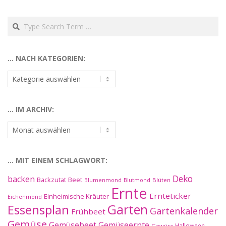
Search
… NACH KATEGORIEN:
…
nach
Kategorien:
… IM ARCHIV:
…
im
Archiv:
… MIT EINEM SCHLAGWORT:
Deko
backen
Beet
Backzutat
Blüten
Blumenmond
Blutmond
Ernte
Ernteticker
Einheimische Kräuter
Eichenmond
Essensplan
Garten
Gartenkalender
Frühbeet
Gemüse
Gemüseernte
Gemüsebeet
Halloween
Gewürz