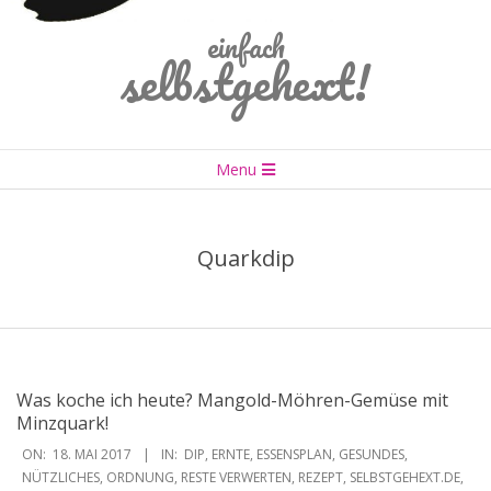
einfach
selbstgehext!
Primary
Menu
Navigation
Menu
Quarkdip
Was koche ich heute? Mangold-Möhren-Gemüse mit
Minzquark!
2017-
ON:
18. MAI 2017
IN:
DIP
,
ERNTE
,
ESSENSPLAN
,
GESUNDES
,
05-
NÜTZLICHES
,
ORDNUNG
,
RESTE VERWERTEN
,
REZEPT
,
SELBSTGEHEXT.DE
,