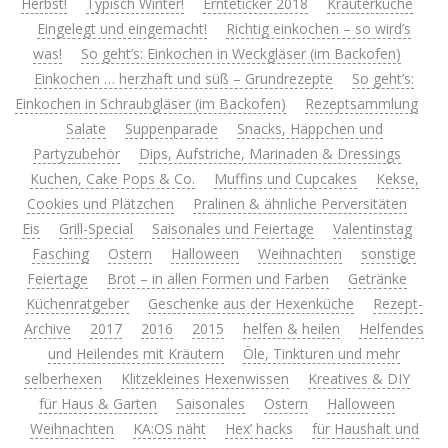
Herbst!
Typisch Winter!
Ernteticker 2018
Kräuterküche
Eingelegt und eingemacht!
Richtig einkochen – so wird’s
was!
So geht’s: Einkochen in Weckgläser (im Backofen)
Einkochen … herzhaft und süß – Grundrezepte
So geht’s:
Einkochen in Schraubgläser (im Backofen)
Rezeptsammlung
Salate
Suppenparade
Snacks, Häppchen und
Partyzubehör
Dips, Aufstriche, Marinaden & Dressings
Kuchen, Cake Pops & Co.
Muffins und Cupcakes
Kekse,
Cookies und Plätzchen
Pralinen & ähnliche Perversitäten
Eis
Grill-Special
Saisonales und Feiertage
Valentinstag
Fasching
Ostern
Halloween
Weihnachten
sonstige
Feiertage
Brot – in allen Formen und Farben
Getränke
Küchenratgeber
Geschenke aus der Hexenküche
Rezept-
Archive
2017
2016
2015
helfen & heilen
Helfendes
und Heilendes mit Kräutern
Öle, Tinkturen und mehr
selberhexen
Klitzekleines Hexenwissen
Kreatives & DIY
für Haus & Garten
Saisonales
Ostern
Halloween
Weihnachten
KA:OS näht
Hex’ hacks
für Haushalt und