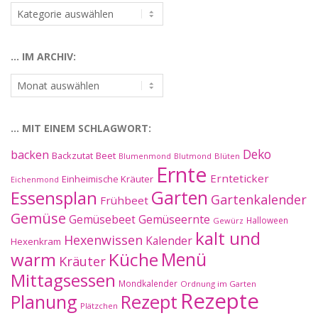
…
nach
Kategorien:
… IM ARCHIV:
…
im
Archiv:
… MIT EINEM SCHLAGWORT:
Deko
backen
Beet
Backzutat
Blüten
Blumenmond
Blutmond
Ernte
Ernteticker
Einheimische Kräuter
Eichenmond
Essensplan
Garten
Gartenkalender
Frühbeet
Gemüse
Gemüseernte
Gemüsebeet
Halloween
Gewürz
kalt und
Hexenwissen
Kalender
Hexenkram
warm
Küche
Menü
Kräuter
Mittagsessen
Mondkalender
Ordnung im Garten
Rezepte
Planung
Rezept
Plätzchen