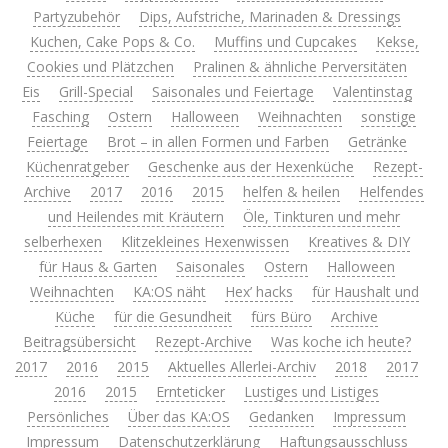
Partyzubehör
Dips, Aufstriche, Marinaden & Dressings
Kuchen, Cake Pops & Co.
Muffins und Cupcakes
Kekse,
Cookies und Plätzchen
Pralinen & ähnliche Perversitäten
Eis
Grill-Special
Saisonales und Feiertage
Valentinstag
Fasching
Ostern
Halloween
Weihnachten
sonstige
Feiertage
Brot – in allen Formen und Farben
Getränke
Küchenratgeber
Geschenke aus der Hexenküche
Rezept-
Archive
2017
2016
2015
helfen & heilen
Helfendes
und Heilendes mit Kräutern
Öle, Tinkturen und mehr
selberhexen
Klitzekleines Hexenwissen
Kreatives & DIY
für Haus & Garten
Saisonales
Ostern
Halloween
Weihnachten
KA:OS näht
Hex’ hacks
für Haushalt und
Küche
für die Gesundheit
fürs Büro
Archive
Beitragsübersicht
Rezept-Archive
Was koche ich heute?
2017
2016
2015
Aktuelles Allerlei-Archiv
2018
2017
2016
2015
Ernteticker
Lustiges und Listiges
Persönliches
Über das KA:OS
Gedanken
Impressum
Impressum
Datenschutzerklärung
Haftungsausschluss