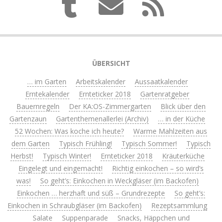
ÜBERSICHT
… im Garten
Arbeitskalender
Aussaatkalender
Erntekalender
Ernteticker 2018
Gartenratgeber
Bauernregeln
Der KA:OS-Zimmergarten
Blick über den
Gartenzaun
Gartenthemenallerlei (Archiv)
… in der Küche
52 Wochen: Was koche ich heute?
Warme Mahlzeiten aus
dem Garten
Typisch Frühling!
Typisch Sommer!
Typisch
Herbst!
Typisch Winter!
Ernteticker 2018
Kräuterküche
Eingelegt und eingemacht!
Richtig einkochen – so wird’s
was!
So geht’s: Einkochen in Weckgläser (im Backofen)
Einkochen … herzhaft und süß – Grundrezepte
So geht’s:
Einkochen in Schraubgläser (im Backofen)
Rezeptsammlung
Salate
Suppenparade
Snacks, Häppchen und