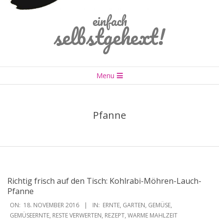
einfach
selbstgehext!
Primary
Menu
Navigation
Menu
Pfanne
Richtig frisch auf den Tisch: Kohlrabi-Möhren-Lauch-
Pfanne
2016-
ON:
18. NOVEMBER 2016
IN:
ERNTE
,
GARTEN
,
GEMÜSE
,
11-
GEMÜSEERNTE
,
RESTE VERWERTEN
,
REZEPT
,
WARME MAHLZEIT