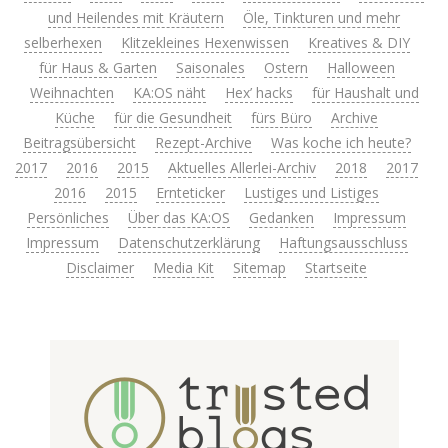
und Heilendes mit Kräutern
Öle, Tinkturen und mehr
selberhexen
Klitzekleines Hexenwissen
Kreatives & DIY
für Haus & Garten
Saisonales
Ostern
Halloween
Weihnachten
KA:OS näht
Hex’ hacks
für Haushalt und
Küche
für die Gesundheit
fürs Büro
Archive
Beitragsübersicht
Rezept-Archive
Was koche ich heute?
2017
2016
2015
Aktuelles Allerlei-Archiv
2018
2017
2016
2015
Ernteticker
Lustiges und Listiges
Persönliches
Über das KA:OS
Gedanken
Impressum
Impressum
Datenschutzerklärung
Haftungsausschluss
Disclaimer
Media Kit
Sitemap
Startseite