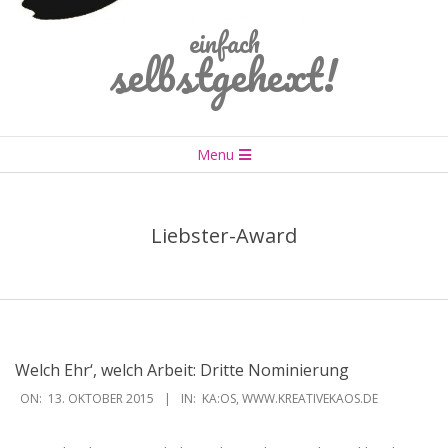
einfach
selbstgehext!
Primary
Menu
Navigation
Menu
Liebster-Award
Welch Ehr‘, welch Arbeit: Dritte Nominierung
2015-
ON:
13. OKTOBER 2015
IN:
KA:OS
,
WWW.KREATIVEKAOS.DE
10-
13