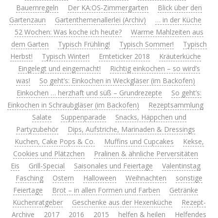
Bauernregeln
Der KA:OS-Zimmergarten
Blick über den
Gartenzaun
Gartenthemenallerlei (Archiv)
… in der Küche
52 Wochen: Was koche ich heute?
Warme Mahlzeiten aus
dem Garten
Typisch Frühling!
Typisch Sommer!
Typisch
Herbst!
Typisch Winter!
Ernteticker 2018
Kräuterküche
Eingelegt und eingemacht!
Richtig einkochen – so wird’s
was!
So geht’s: Einkochen in Weckgläser (im Backofen)
Einkochen … herzhaft und süß – Grundrezepte
So geht’s:
Einkochen in Schraubgläser (im Backofen)
Rezeptsammlung
Salate
Suppenparade
Snacks, Häppchen und
Partyzubehör
Dips, Aufstriche, Marinaden & Dressings
Kuchen, Cake Pops & Co.
Muffins und Cupcakes
Kekse,
Cookies und Plätzchen
Pralinen & ähnliche Perversitäten
Eis
Grill-Special
Saisonales und Feiertage
Valentinstag
Fasching
Ostern
Halloween
Weihnachten
sonstige
Feiertage
Brot – in allen Formen und Farben
Getränke
Küchenratgeber
Geschenke aus der Hexenküche
Rezept-
Archive
2017
2016
2015
helfen & heilen
Helfendes