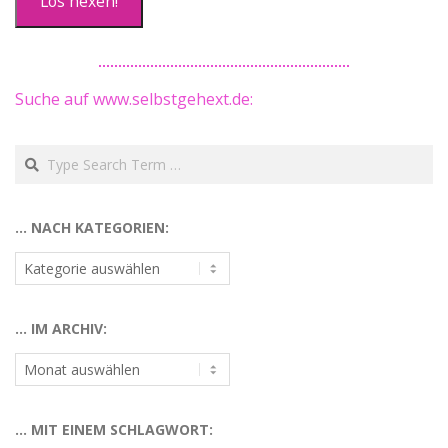
Los hexen!
Suche auf www.selbstgehext.de:
Search
… NACH KATEGORIEN:
…
nach
Kategorien:
… IM ARCHIV:
…
im
Archiv:
… MIT EINEM SCHLAGWORT: