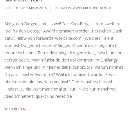
2015-
ON:
18. SEPTEMBER 2015
IN:
KA:OS
,
WWW.KREATIVEKAOS.DE
09-
18
Alle guten Dingen sind … zwei! Der KaosBlog ist zum zweiten
Mal für den Liebster Award nominiert worden. Herzlichen Dank
dafür, 4abw von forabetterworldsite.com! ‎ Welches Talent
würdest Du gerne besitzen? Singen. Obwohl ich es eigentlich
theoretisch kann. Zumindest singe ich gerne laut, falsch und aus
tiefster Seele. ‏ Wann fühlst du dich vollkommen im Einklang?
Wenn ich singe und mir keiner dabei zuhört. ;o) ‏‏ Warum nimmst
Du am Liebster Award teil? Weil ich nominiert wurde. ‎ Etwas,
ohne das du nie das Haus verlässt? Den Haustürschlüssel. ‎
Findest Du die Welt manchmal zu laut? Nicht nur manchmal.
Alles schnattert, quakt und redet die
WEITERLESEN