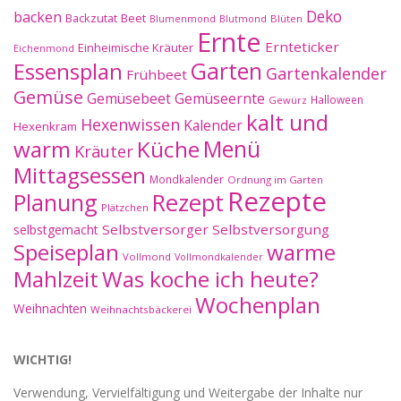
Deko
backen
Beet
Backzutat
Blüten
Blumenmond
Blutmond
Ernte
Ernteticker
Einheimische Kräuter
Eichenmond
Essensplan
Garten
Gartenkalender
Frühbeet
Gemüse
Gemüseernte
Gemüsebeet
Halloween
Gewürz
kalt und
Hexenwissen
Kalender
Hexenkram
warm
Küche
Menü
Kräuter
Mittagsessen
Mondkalender
Ordnung im Garten
Rezepte
Planung
Rezept
Plätzchen
Selbstversorger
Selbstversorgung
selbstgemacht
Speiseplan
warme
Vollmond
Vollmondkalender
Mahlzeit
Was koche ich heute?
Wochenplan
Weihnachten
Weihnachtsbäckerei
WICHTIG!
Verwendung, Vervielfältigung und Weitergabe der Inhalte nur