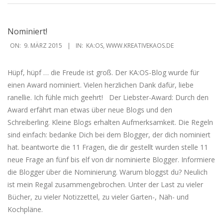
Nominiert!
2015-
ON:
9. MÄRZ 2015
IN:
KA:OS
,
WWW.KREATIVEKAOS.DE
03-
09
Hüpf, hüpf … die Freude ist groß. Der KA:OS-Blog wurde für
einen Award nominiert. Vielen herzlichen Dank dafür, liebe
ranellie. Ich fühle mich geehrt! Der Liebster-Award: Durch den
Award erfährt man etwas über neue Blogs und den
Schreiberling. Kleine Blogs erhalten Aufmerksamkeit. Die Regeln
sind einfach: bedanke Dich bei dem Blogger, der dich nominiert
hat. beantworte die 11 Fragen, die dir gestellt wurden stelle 11
neue Frage an fünf bis elf von dir nominierte Blogger. Informiere
die Blogger über die Nominierung. Warum bloggst du? Neulich
ist mein Regal zusammengebrochen. Unter der Last zu vieler
Bücher, zu vieler Notizzettel, zu vieler Garten-, Näh- und
Kochpläne.