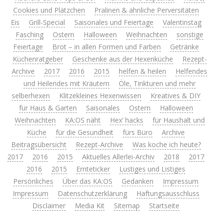
Cookies und Plätzchen
Pralinen & ähnliche Perversitäten
Eis
Grill-Special
Saisonales und Feiertage
Valentinstag
Fasching
Ostern
Halloween
Weihnachten
sonstige
Feiertage
Brot – in allen Formen und Farben
Getränke
Küchenratgeber
Geschenke aus der Hexenküche
Rezept-
Archive
2017
2016
2015
helfen & heilen
Helfendes
und Heilendes mit Kräutern
Öle, Tinkturen und mehr
selberhexen
Klitzekleines Hexenwissen
Kreatives & DIY
für Haus & Garten
Saisonales
Ostern
Halloween
Weihnachten
KA:OS näht
Hex’ hacks
für Haushalt und
Küche
für die Gesundheit
fürs Büro
Archive
Beitragsübersicht
Rezept-Archive
Was koche ich heute?
2017
2016
2015
Aktuelles Allerlei-Archiv
2018
2017
2016
2015
Ernteticker
Lustiges und Listiges
Persönliches
Über das KA:OS
Gedanken
Impressum
Impressum
Datenschutzerklärung
Haftungsausschluss
Disclaimer
Media Kit
Sitemap
Startseite