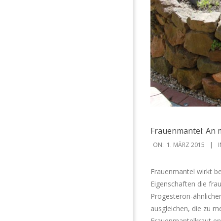
Frauenmantel: An 
2015-
ON:
1. MÄRZ 2015
I
03-
01
Frauenmantel wirkt ber
Eigenschaften die fra
Progesteron-ähnlich
ausgleichen, die zu m
Frauenmantelkraut ent