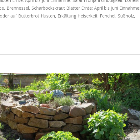
lüten Ernte: April bis Juni Einnahme: Salat Frühjahrsmüdigkeit: Löffelkr
, Brennessel, Scharbockskraut Blätter Ernte: April bis Juni Einnahme:
 oder auf Butterbrot Husten, Erkältung Heiserkeit: Fenchel, Süßholz,