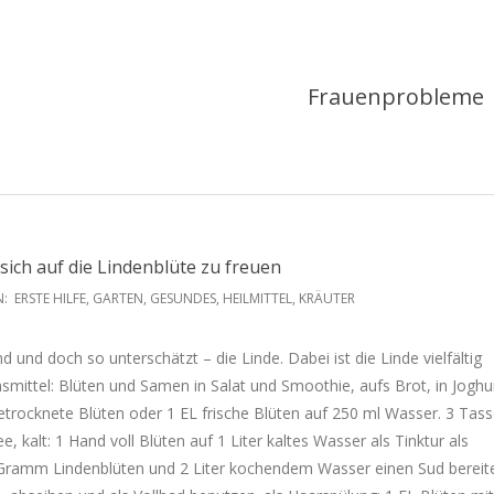
Frauenprobleme
sich auf die Lindenblüte zu freuen
N:
ERSTE HILFE
,
GARTEN
,
GESUNDES
,
HEILMITTEL
,
KRÄUTER
nd und doch so unterschätzt – die Linde. Dabei ist die Linde vielfältig
smittel: Blüten und Samen in Salat und Smoothie, aufs Brot, in Joghur
etrocknete Blüten oder 1 EL frische Blüten auf 250 ml Wasser. 3 Tas
e, kalt: 1 Hand voll Blüten auf 1 Liter kaltes Wasser als Tinktur als
Gramm Lindenblüten und 2 Liter kochendem Wasser einen Sud bereit