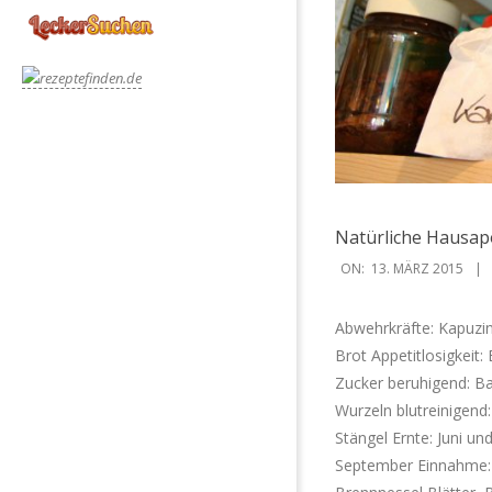
Natürliche Hausa
2015-
ON:
13. MÄRZ 2015
03-
13
Abwehrkräfte: Kapuzine
Brot Appetitlosigkeit
Zucker beruhigend: Ba
Wurzeln blutreinigend:
Stängel Ernte: Juni un
September Einnahme: