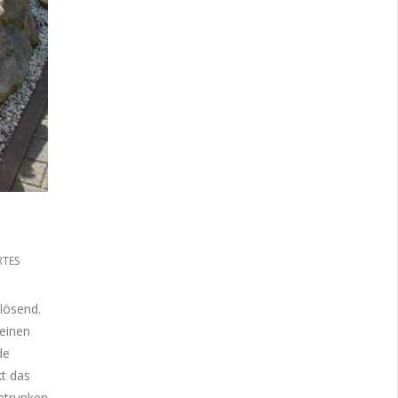
RTES
flösend.
seinen
de
kt das
getrunken