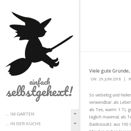
Skip
to
content
Viele gute Gründe, 
2018-
einfach
ON:
29. JUNI 2018
I
selbstgehext!
06-
29
So vielseitig und heile
verwendbar: als Leben
als Tee, warm: 1 TL g
Primary
… IM GARTEN
täglich maximal; als Te
Navigation
… IN DER KÜCHE
Badezusatz: aus 100 
Menu