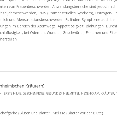
e Arten von Frauenbeschwerden. Anwendungsbereiche sind jedoch nich
chseljahrbeschwerden, PMS (Prämenstruelles Syndrom), Östrogen-D
milch und Menstruationsbeschwerden. Es lindert Symptome auch bei
ungen im Bereich der Atemwege, Appetitlosigkeit, Blähungen, Durchfa
Schlaflosigkeit, bei Ödemen, Wunden, Geschwüren, Ekzemen und Eite
herstellen
inheimischen Kräutern)
N:
ERSTE HILFE
,
GESCHENKIDEE
,
GESUNDES
,
HEILMITTEL
,
HEXENKRAM
,
KRÄUTER
,
hafgarbe (Blüten und Blätter) Melisse (Blätter vor der Blüte)