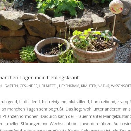
manchen Tagen mein Lieblingskraut
N:
GARTEN
,
GESUNDES
,
HEILMITTEL
,
HEXENKRAM
,
KRÄUTER
,
NATUR
,
WISSENSWE
uhigend, blutbildend, blutreinigend, blutstillend, harntreibend, kramp
u an manchen Tagen sehr begrüßt. Das liegt wohl unter anderem an 
en Pflanzenhormonen. Dadurch kann der Frauenmantel Mangelzustän
enstruellen Störungen und Wechseljahrbeschwerden führen. Auch wir
krampfend, was auch sehr günstig für die Gebärmutter ist. Als Tee 