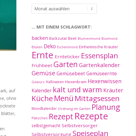
…
im
Archiv:
… MIT EINEM SCHLAGWORT:
backen
Beet
Backzutat
Blumenmond
Blutmond
Deko
Einheimische Kräuter
Blüten
Eichenmond
Ernte
Essensplan
Ernteticker
Garten
Gartenkalender
Frühbeet
Gemüse
Gemüseernte
Gemüsebeet
Hexenwissen
Hexenkram
Halloween
Gewürz
kalt und warm
Kräuter
Kalender
ark, auf
Küche
Menü
Mittagsessen
Tee, ohne
Planung
rocknete
Mondkalender
Ordnung im Garten
Rezepte
 Blätter,
Rezept
Plätzchen
Selbstversorger
selbstgemacht
hen
Speiseplan
Selbstversorgung