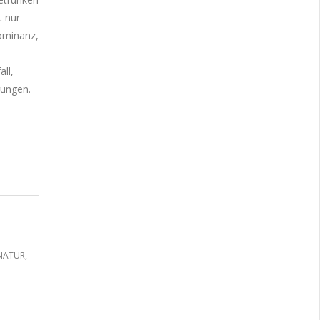
t nur
ominanz,
ll,
rungen.
NATUR
,