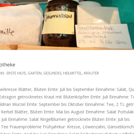
potheke
IN:
ERSTE HILFE
,
GARTEN
,
GESUNDES
,
HEILMITTEL
,
KRÄUTER
rkresse Blätter, Blüten Ernte: Juli bis September Einnahme: Salat, Qu
: Estragon getrocknetes Kraut mit Blütenköpfen Ernte: Juli Einnahme: 
ldrian Wurzel Ernte: September bis Oktober Einnahme: Tee, 2 TL get
 Kerbel Blätter, Blüten Ernte: Mai bis August Einnahme: Salat Portulak
d Juli Einnahme: Salat Ringelblumen getrocknete Blüten Ernte: Juli bis
 Tee Frauenprobleme Frühjahrkur: Kresse, Löwenzahn, Gänseblümc