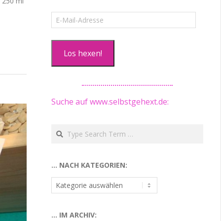
t 250 ml
E-
Mail-
Adresse
Los hexen!
Suche auf www.selbstgehext.de:
Search
… NACH KATEGORIEN:
…
nach
Kategorien:
… IM ARCHIV: