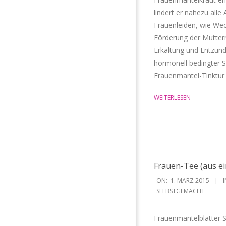
lindert er nahezu all
Frauenleiden, wie We
Förderung der Mutter
Erkältung und Entzünd
hormonell bedingter 
Frauenmantel-Tinktur 
WEITERLESEN
Frauen-Tee (aus e
2015-
ON:
1. MÄRZ 2015
I
03-
SELBSTGEMACHT
01
Frauenmantelblätter Sc