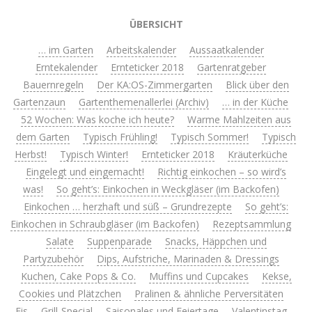
ÜBERSICHT
… im Garten
Arbeitskalender
Aussaatkalender
Erntekalender
Ernteticker 2018
Gartenratgeber
Bauernregeln
Der KA:OS-Zimmergarten
Blick über den
Gartenzaun
Gartenthemenallerlei (Archiv)
… in der Küche
52 Wochen: Was koche ich heute?
Warme Mahlzeiten aus
dem Garten
Typisch Frühling!
Typisch Sommer!
Typisch
Herbst!
Typisch Winter!
Ernteticker 2018
Kräuterküche
Eingelegt und eingemacht!
Richtig einkochen – so wird’s
was!
So geht’s: Einkochen in Weckgläser (im Backofen)
Einkochen … herzhaft und süß – Grundrezepte
So geht’s:
Einkochen in Schraubgläser (im Backofen)
Rezeptsammlung
Salate
Suppenparade
Snacks, Häppchen und
Partyzubehör
Dips, Aufstriche, Marinaden & Dressings
Kuchen, Cake Pops & Co.
Muffins und Cupcakes
Kekse,
Cookies und Plätzchen
Pralinen & ähnliche Perversitäten
Eis
Grill-Special
Saisonales und Feiertage
Valentinstag