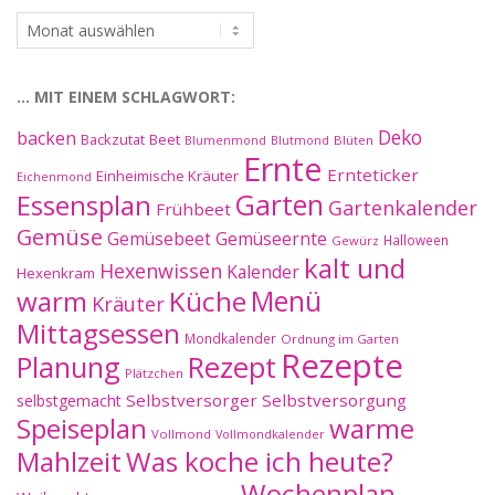
…
im
Archiv:
… MIT EINEM SCHLAGWORT:
Deko
backen
Beet
Backzutat
Blüten
Blumenmond
Blutmond
Ernte
Ernteticker
Einheimische Kräuter
Eichenmond
Essensplan
Garten
Gartenkalender
Frühbeet
Gemüse
Gemüseernte
Gemüsebeet
Halloween
Gewürz
kalt und
Hexenwissen
Kalender
Hexenkram
warm
Küche
Menü
Kräuter
Mittagsessen
Mondkalender
Ordnung im Garten
Rezepte
Planung
Rezept
Plätzchen
Selbstversorger
Selbstversorgung
selbstgemacht
Speiseplan
warme
Vollmond
Vollmondkalender
Mahlzeit
Was koche ich heute?
Wochenplan