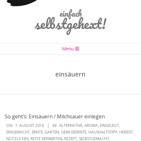
einfach
selbstgehext!
Primary
Menu
Navigation
Menu
einsäuern
So geht’s: Einsäuern / Milchsauer einlegen
2016-
ON:
7. AUGUST 2016
IN:
ALTERNATIVE
,
AROMA
,
EINGELEGT
,
08-
EINGEMACHT
,
ERNTE
,
GARTEN
,
GEMÜSEERNTE
,
HAUSHALTSTIPP
,
HERBST
,
NÜTZLICHES
,
RESTE VERWERTEN
,
REZEPT
,
SELBSTGEMACHT
,
07