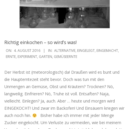
Richtig einkochen – so wird’s was!
2016-
ON:
4. AUGUST 2016
IN:
ALTERNATIVE
,
EINGELEGT
,
EINGEMACHT
,
08-
ERNTE
,
EXPERIMENT
,
GARTEN
,
GEMÜSEERNTE
04
Der Herbst ist (meteorologisch) da! Draußen wird es bunt und
die Haupterntezeit steht bevor. Doch was tun mit den
Unmengen an Gemüse, Obst und Kräutern? Trocknen? Nö,
langweilig. Einfrieren? Nö, Truhe ist voll. Entsaften? Naja,
vielleicht. Einlegen? Ja, auch. Aber … heute und morgen wird
EINGEKOCHT! Und zwar im Backofen! Und Einsäuern kriegen wir
auch noch hin.
Bisher habe ich immer mit jeder Menge
Zucker eingekocht. Um Verluste zu vermeiden, wie bei meinem