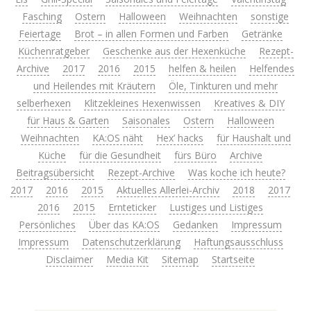
Fasching
Ostern
Halloween
Weihnachten
sonstige
Feiertage
Brot – in allen Formen und Farben
Getränke
Küchenratgeber
Geschenke aus der Hexenküche
Rezept-
Archive
2017
2016
2015
helfen & heilen
Helfendes
und Heilendes mit Kräutern
Öle, Tinkturen und mehr
selberhexen
Klitzekleines Hexenwissen
Kreatives & DIY
für Haus & Garten
Saisonales
Ostern
Halloween
Weihnachten
KA:OS näht
Hex’ hacks
für Haushalt und
Küche
für die Gesundheit
fürs Büro
Archive
Beitragsübersicht
Rezept-Archive
Was koche ich heute?
2017
2016
2015
Aktuelles Allerlei-Archiv
2018
2017
2016
2015
Ernteticker
Lustiges und Listiges
Persönliches
Über das KA:OS
Gedanken
Impressum
Impressum
Datenschutzerklärung
Haftungsausschluss
Disclaimer
Media Kit
Sitemap
Startseite