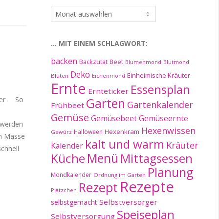
…
im
Archiv:
… MIT EINEM SCHLAGWORT:
backen
Beet
Backzutat
Blumenmond
Blutmond
Deko
Einheimische Kräuter
Blüten
Eichenmond
Ernte
Essensplan
Ernteticker
tter So
Garten
Gartenkalender
Frühbeet
Gemüse
Gemüseernte
Gemüsebeet
t werden
Hexenwissen
Hexenkram
Halloween
Gewürz
en Masse
kalt und warm
Kräuter
Kalender
chnell
Küche
Menü
Mittagsessen
Planung
Mondkalender
Ordnung im Garten
Rezepte
Rezept
Plätzchen
Selbstversorger
selbstgemacht
Speiseplan
Selbstversorgung