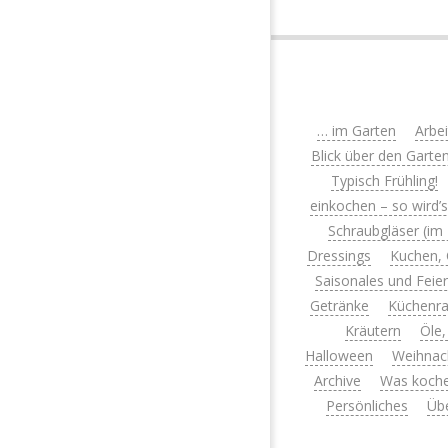
… im Garten
Arbe
Blick über den Garte
Typisch Frühling!
einkochen – so wird’
Schraubgläser (im
Dressings
Kuchen, 
Saisonales und Feie
Getränke
Küchenra
Kräutern
Öle,
Halloween
Weihnac
Archive
Was koche
Persönliches
Üb