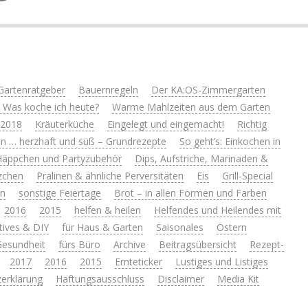
Gartenratgeber
Bauernregeln
Der KA:OS-Zimmergarten
 Was koche ich heute?
Warme Mahlzeiten aus dem Garten
 2018
Kräuterküche
Eingelegt und eingemacht!
Richtig
n … herzhaft und süß – Grundrezepte
So geht’s: Einkochen in
Häppchen und Partyzubehör
Dips, Aufstriche, Marinaden &
zchen
Pralinen & ähnliche Perversitäten
Eis
Grill-Special
en
sonstige Feiertage
Brot – in allen Formen und Farben
2016
2015
helfen & heilen
Helfendes und Heilendes mit
tives & DIY
für Haus & Garten
Saisonales
Ostern
 Gesundheit
fürs Büro
Archive
Beitragsübersicht
Rezept-
2017
2016
2015
Ernteticker
Lustiges und Listiges
erklärung
Haftungsausschluss
Disclaimer
Media Kit