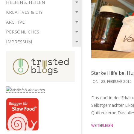
HELFEN & HEILEN
KREATIVES & DIY
ARCHIVE
PERSÖNLICHES
IMPRESSUM
Starke Hilfe bei H
2015-
ON:
28. FEBRUAR 2015
02-
28
Das darf in der Erkäl
Selbstgemachter Likö
Quittenkerne Das alle
WEITERLESEN