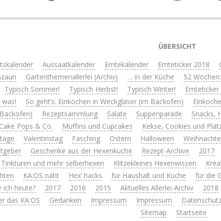
ÜBERSICHT
itskalender
Aussaatkalender
Erntekalender
Ernteticker 2018
nzaun
Gartenthemenallerlei (Archiv)
… in der Küche
52 Wochen:
Typisch Sommer!
Typisch Herbst!
Typisch Winter!
Ernteticker
s was!
So geht’s: Einkochen in Weckgläser (im Backofen)
Einkoche
 Backofen)
Rezeptsammlung
Salate
Suppenparade
Snacks, 
Cake Pops & Co.
Muffins und Cupcakes
Kekse, Cookies und Plät
rtage
Valentinstag
Fasching
Ostern
Halloween
Weihnacht
tgeber
Geschenke aus der Hexenküche
Rezept-Archive
2017
 Tinkturen und mehr selberhexen
Klitzekleines Hexenwissen
Krea
hten
KA:OS näht
Hex’ hacks
für Haushalt und Küche
für die
 ich heute?
2017
2016
2015
Aktuelles Allerlei-Archiv
2018
er das KA:OS
Gedanken
Impressum
Impressum
Datenschutz
Sitemap
Startseite