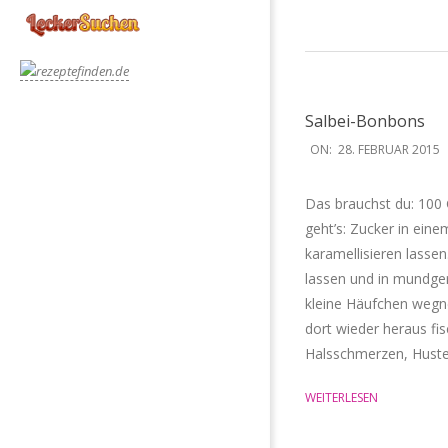
Salbei-Bonbons
2015-
ON:
28. FEBRUAR 2015
02-
28
Das brauchst du: 100
geht’s: Zucker in ei
karamellisieren lassen
lassen und in mundge
kleine Häufchen wegne
dort wieder heraus fi
Halsschmerzen, Huste
WEITERLESEN