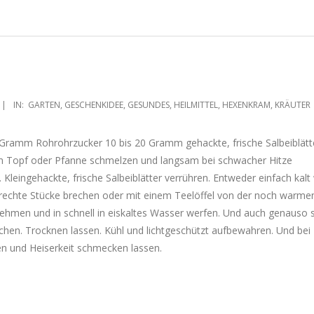
IN:
GARTEN
,
GESCHENKIDEE
,
GESUNDES
,
HEILMITTEL
,
HEXENKRAM
,
KRÄUTER
 Gramm Rohrohrzucker 10 bis 20 Gramm gehackte, frische Salbeiblä
nem Topf oder Pfanne schmelzen und langsam bei schwacher Hitze
. Kleingehackte, frische Salbeiblätter verrühren. Entweder einfach kal
rechte Stücke brechen oder mit einem Teelöffel von der noch warm
hmen und in schnell in eiskaltes Wasser werfen. Und auch genauso s
schen. Trocknen lassen. Kühl und lichtgeschützt aufbewahren. Und bei
n und Heiserkeit schmecken lassen.