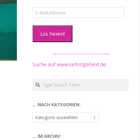
E-
Mail-
Adresse
Los hexen!
Suche auf www.selbstgehext.de:
Search
… NACH KATEGORIEN:
…
nach
Kategorien:
… IM ARCHIV: