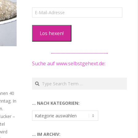
E-
Mail-
Adresse
Los hexen!
Suche auf www.selbstgehext.de:
Search
nnen 40
ntag. In
… NACH KATEGORIEN:
n.
…
Zucker –
nach
tel
Kategorien:
wird
… IM ARCHIV: