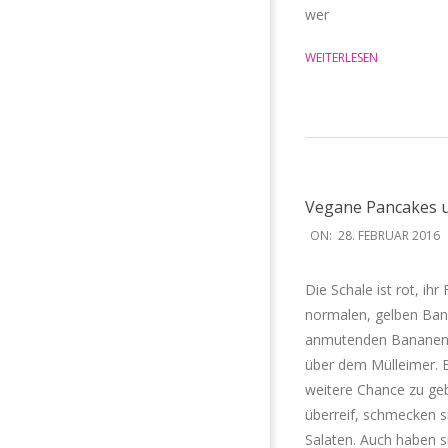
wer
WEITERLESEN
Vegane Pancakes 
2016-
ON:
28. FEBRUAR 2016
02-
28
Die Schale ist rot, ihr
normalen, gelben Ban
anmutenden Bananen mi
über dem Mülleimer. B
weitere Chance zu gebe
überreif, schmecken s