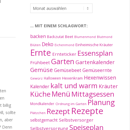
d
…
im
Archiv:
… MIT EINEM SCHLAGWORT:
backen
Beet
Backzutat
Blumenmond
Blutmond
Deko
Einheimische Kräuter
Blüten
Eichenmond
Ernte
Essensplan
Ernteticker
Garten
Gartenkalender
Frühbeet
Gemüse
Gemüseernte
Gemüsebeet
Hexenwissen
Hexenkram
Halloween
Gewürz
kalt und warm
Kräuter
Kalender
lten
Küche
Menü
Mittagsessen
nen
Planung
Mondkalender
Ordnung im Garten
billig
Rezepte
Rezept
l, sollte
Plätzchen
n, aber
Selbstversorger
selbstgemacht
Speiseplan
d? Denn
Selbstversorgung