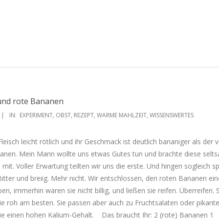
und rote Bananen
IN:
EXPERIMENT
,
OBST
,
REZEPT
,
WARME MAHLZEIT
,
WISSENSWERTES
 Fleisch leicht rötlich und ihr Geschmack ist deutlich bananiger als der 
anen. Mein Mann wollte uns etwas Gutes tun und brachte diese selt
t. Voller Erwartung teilten wir uns die erste. Und hingen sogleich 
itter und breiig. Mehr nicht. Wir entschlossen, den roten Bananen ein
n, immerhin waren sie nicht billig, und ließen sie reifen. Überreifen. S
ie roh am besten. Sie passen aber auch zu Fruchtsalaten oder pikant
Salaten. Auch haben sie einen hohen Kalium-Gehalt. ‏ Das braucht Ihr: 2 (rote) Bananen 1