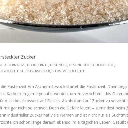
ersteckter Zucker
N:
ALTERNATIVE
,
BLOG
,
ERNTE
,
GESUNDES
,
GESUNDHEIT
,
SCHOKOLADE
,
STGEMACHT
,
SELBSTVERSORGER
,
SELBSTVERSUCH
,
TEE
h die Fastenzeit Am Aschermittwoch startet die Fastenzeit. Dann begi
cht-Katholiken gerne genutzt werden, um zu verzichten – bis Osterson
ür mich beschlossen, auf Fleisch, Alkohol und auf Zucker zu verzichte
llt mir gar nicht so schwer. Doch die Gefahr lauert – zumindest beim 
nn industrieller Zucker hat viele Namen und ist nicht nur als Suchtmit
rzichte ich schon lange darauf, ebenso im alltäglichen Leben. Gesüßt 