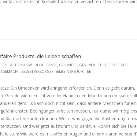
o einfach ist es nicht, komplett darauf zu verzichten. Denn Zucker wir
nfaire Produkte, die Leiden schaffen
IN:
ALTERNATIVE
,
BLOG
,
ERNTE
,
GESUNDES
,
GESUNDHEIT
,
SCHOKOLADE
,
STGEMACHT
,
SELBSTVERSORGER
,
SELBSTVERSUCH
,
TEE
ätze: Ein Umdenken wird dringend erforderlich. Denn es geht darum,
. Gerade wir, die nicht von der Hand in den Mund leben müssen, sol
 anderen geht. Es kann doch nicht sein, dass andere Menschen für ei
gefährlichsten Bedingungen arbeiten müssen, nur damit wir möglichst 
und Klamotten kaufen können. Wer etwas gegen die Ausbeutung tun wil
terstützen. Und wer jetzt aufstöhnt und denkt, er könne sich die faire
icht leisten: Wie wäre es mit offenen Augen und einem klaren Verstan