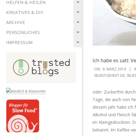
HELFEN & HEILEN
KREATIVES & DIY
ARCHIVE
PERSÖNLICHES
IMPRESSUM
Ich habe es satt: V
2019-
ON:
6. MÄRZ 2019
I
03-
SELBSTGEHEXT.DE
,
SELB
06
oder: Zuckerfrei durc
Tage, die auch von Ni
diesem Jahr habe ich f
Alkohol und Fleisch fä
im Kleingedruckten. De
bekannt. Im Kaffee ve