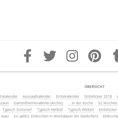
ÜBERSICHT
itskalender
Aussaatkalender
Erntekalender
Ernteticker 2018
nzaun
Gartenthemenallerlei (Archiv)
… in der Küche
52 Wochen:
Typisch Sommer!
Typisch Herbst!
Typisch Winter!
Ernteticker
s was!
So geht’s: Einkochen in Weckgläser (im Backofen)
Einkoche