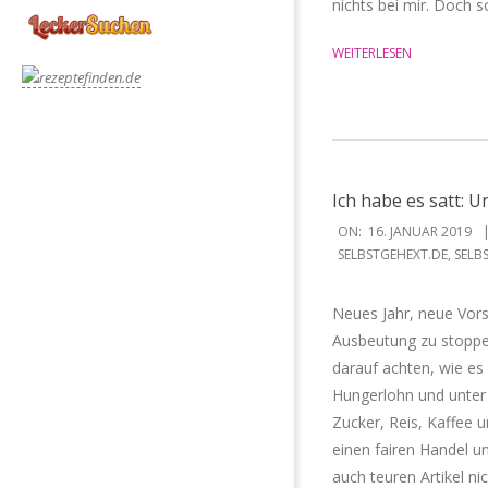
nichts bei mir. Doch s
WEITERLESEN
Ich habe es satt: U
2019-
ON:
16. JANUAR 2019
01-
SELBSTGEHEXT.DE
,
SELB
16
Neues Jahr, neue Vors
Ausbeutung zu stoppen
darauf achten, wie es
Hungerlohn und unter 
Zucker, Reis, Kaffee 
einen fairen Handel un
auch teuren Artikel n