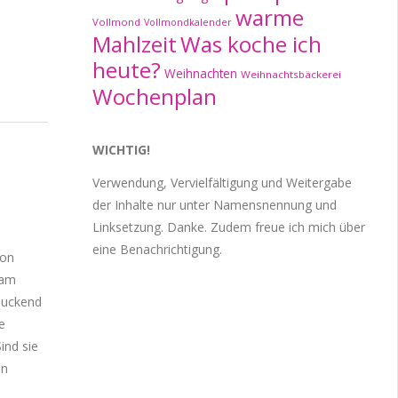
warme
Vollmond
Vollmondkalender
Mahlzeit
Was koche ich
heute?
Weihnachten
Weihnachtsbäckerei
Wochenplan
WICHTIG!
Verwendung, Vervielfältigung und Weitergabe
der Inhalte nur unter Namensnennung und
Linksetzung. Danke. Zudem freue ich mich über
eine Benachrichtigung.
von
sam
spuckend
e
ind sie
en