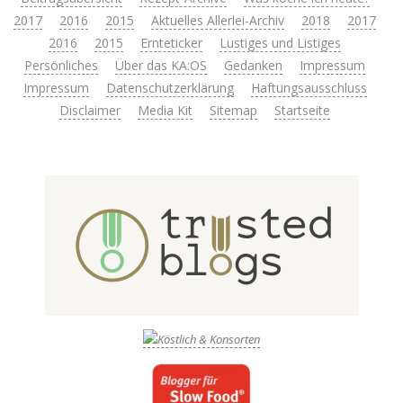
2017
2016
2015
Aktuelles Allerlei-Archiv
2018
2017
2016
2015
Ernteticker
Lustiges und Listiges
Persönliches
Über das KA:OS
Gedanken
Impressum
Impressum
Datenschutzerklärung
Haftungsausschluss
Disclaimer
Media Kit
Sitemap
Startseite