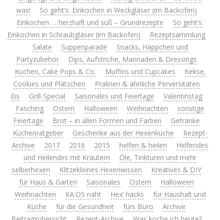
was!
So geht’s: Einkochen in Weckgläser (im Backofen)
Einkochen … herzhaft und süß – Grundrezepte
So geht’s:
Einkochen in Schraubgläser (im Backofen)
Rezeptsammlung
Salate
Suppenparade
Snacks, Häppchen und
Partyzubehör
Dips, Aufstriche, Marinaden & Dressings
Kuchen, Cake Pops & Co.
Muffins und Cupcakes
Kekse,
Cookies und Plätzchen
Pralinen & ähnliche Perversitäten
Eis
Grill-Special
Saisonales und Feiertage
Valentinstag
Fasching
Ostern
Halloween
Weihnachten
sonstige
Feiertage
Brot – in allen Formen und Farben
Getränke
Küchenratgeber
Geschenke aus der Hexenküche
Rezept-
Archive
2017
2016
2015
helfen & heilen
Helfendes
und Heilendes mit Kräutern
Öle, Tinkturen und mehr
selberhexen
Klitzekleines Hexenwissen
Kreatives & DIY
für Haus & Garten
Saisonales
Ostern
Halloween
Weihnachten
KA:OS näht
Hex’ hacks
für Haushalt und
Küche
für die Gesundheit
fürs Büro
Archive
Beitragsübersicht
Rezept-Archive
Was koche ich heute?