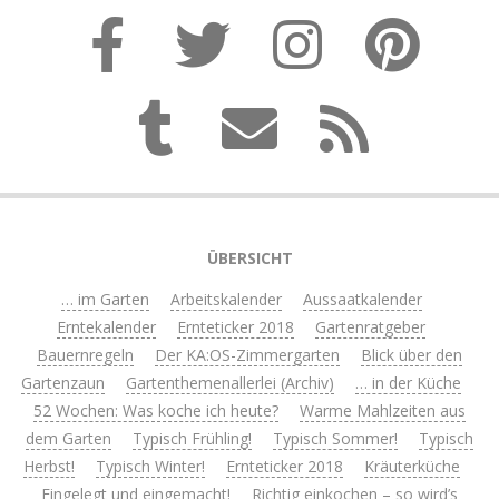
ÜBERSICHT
… im Garten
Arbeitskalender
Aussaatkalender
Erntekalender
Ernteticker 2018
Gartenratgeber
Bauernregeln
Der KA:OS-Zimmergarten
Blick über den
Gartenzaun
Gartenthemenallerlei (Archiv)
… in der Küche
52 Wochen: Was koche ich heute?
Warme Mahlzeiten aus
dem Garten
Typisch Frühling!
Typisch Sommer!
Typisch
Herbst!
Typisch Winter!
Ernteticker 2018
Kräuterküche
Eingelegt und eingemacht!
Richtig einkochen – so wird’s