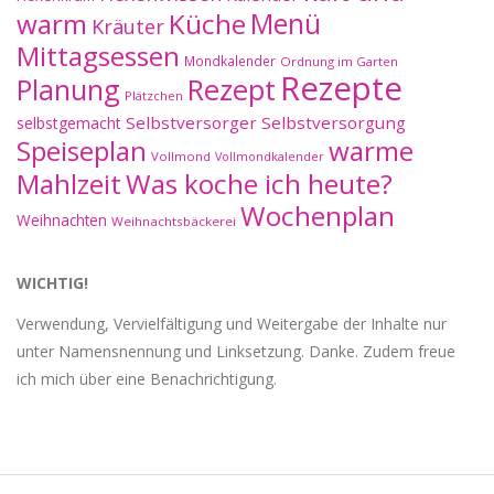
warm
Küche
Menü
Kräuter
Mittagsessen
Mondkalender
Ordnung im Garten
Rezepte
Planung
Rezept
Plätzchen
Selbstversorger
Selbstversorgung
selbstgemacht
Speiseplan
warme
Vollmond
Vollmondkalender
Mahlzeit
Was koche ich heute?
Wochenplan
Weihnachten
Weihnachtsbäckerei
WICHTIG!
Verwendung, Vervielfältigung und Weitergabe der Inhalte nur
unter Namensnennung und Linksetzung. Danke. Zudem freue
ich mich über eine Benachrichtigung.