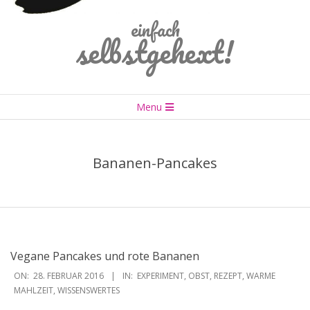
einfach
selbstgehext!
Primary
Menu
Navigation
Menu
Bananen-Pancakes
Vegane Pancakes und rote Bananen
2016-
ON:
28. FEBRUAR 2016
IN:
EXPERIMENT
,
OBST
,
REZEPT
,
WARME
02-
MAHLZEIT
,
WISSENSWERTES
28