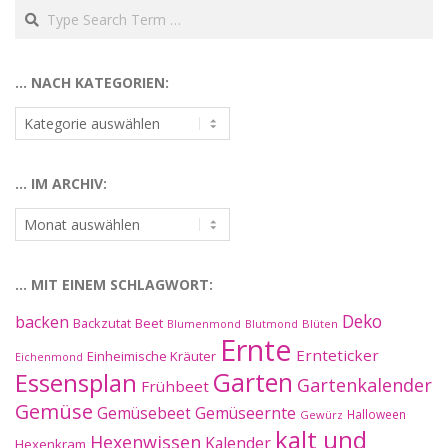
Search
… NACH KATEGORIEN:
…
nach
Kategorien:
… IM ARCHIV:
…
im
Archiv:
… MIT EINEM SCHLAGWORT:
Deko
backen
Beet
Backzutat
Blüten
Blumenmond
Blutmond
Ernte
Ernteticker
Einheimische Kräuter
Eichenmond
Essensplan
Garten
Gartenkalender
Frühbeet
Gemüse
Gemüseernte
Gemüsebeet
Halloween
Gewürz
kalt und
Hexenwissen
Kalender
Hexenkram