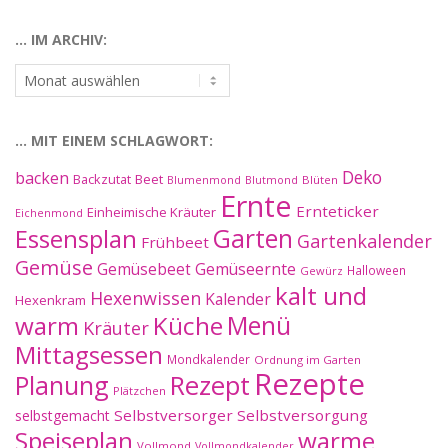
Kategorien:
… IM ARCHIV:
…
im
Archiv:
… MIT EINEM SCHLAGWORT:
Deko
backen
Beet
Backzutat
Blüten
Blumenmond
Blutmond
Ernte
Ernteticker
Einheimische Kräuter
Eichenmond
Essensplan
Garten
Gartenkalender
Frühbeet
Gemüse
Gemüseernte
Gemüsebeet
Halloween
Gewürz
kalt und
Hexenwissen
Kalender
Hexenkram
warm
Küche
Menü
Kräuter
Mittagsessen
Mondkalender
Ordnung im Garten
Rezepte
Planung
Rezept
Plätzchen
Selbstversorger
Selbstversorgung
selbstgemacht
Speiseplan
warme
Vollmond
Vollmondkalender