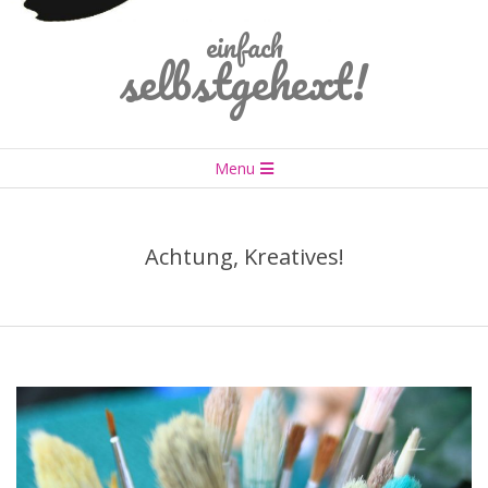
einfach
selbstgehext!
Primary
Menu
Navigation
Menu
Achtung, Kreatives!