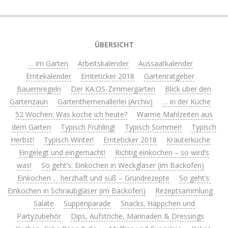
ÜBERSICHT
… im Garten
Arbeitskalender
Aussaatkalender
Erntekalender
Ernteticker 2018
Gartenratgeber
Bauernregeln
Der KA:OS-Zimmergarten
Blick über den
Gartenzaun
Gartenthemenallerlei (Archiv)
… in der Küche
52 Wochen: Was koche ich heute?
Warme Mahlzeiten aus
dem Garten
Typisch Frühling!
Typisch Sommer!
Typisch
Herbst!
Typisch Winter!
Ernteticker 2018
Kräuterküche
Eingelegt und eingemacht!
Richtig einkochen – so wird’s
was!
So geht’s: Einkochen in Weckgläser (im Backofen)
Einkochen … herzhaft und süß – Grundrezepte
So geht’s:
Einkochen in Schraubgläser (im Backofen)
Rezeptsammlung
Salate
Suppenparade
Snacks, Häppchen und
Partyzubehör
Dips, Aufstriche, Marinaden & Dressings