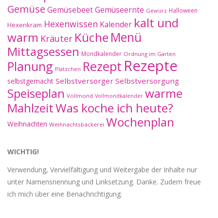
Gemüse
Gemüseernte
Gemüsebeet
Halloween
Gewürz
kalt und
Hexenwissen
Kalender
Hexenkram
warm
Küche
Menü
Kräuter
Mittagsessen
Mondkalender
Ordnung im Garten
Rezepte
Planung
Rezept
Plätzchen
Selbstversorger
Selbstversorgung
selbstgemacht
Speiseplan
warme
Vollmond
Vollmondkalender
Mahlzeit
Was koche ich heute?
Wochenplan
Weihnachten
Weihnachtsbäckerei
WICHTIG!
Verwendung, Vervielfältigung und Weitergabe der Inhalte nur
unter Namensnennung und Linksetzung. Danke. Zudem freue
ich mich über eine Benachrichtigung.