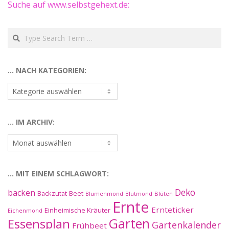
Suche auf www.selbstgehext.de:
Search
… NACH KATEGORIEN:
…
nach
Kategorien:
… IM ARCHIV:
…
im
Archiv:
… MIT EINEM SCHLAGWORT:
Deko
backen
Beet
Backzutat
Blüten
Blumenmond
Blutmond
Ernte
Ernteticker
Einheimische Kräuter
Eichenmond
Essensplan
Garten
Gartenkalender
Frühbeet