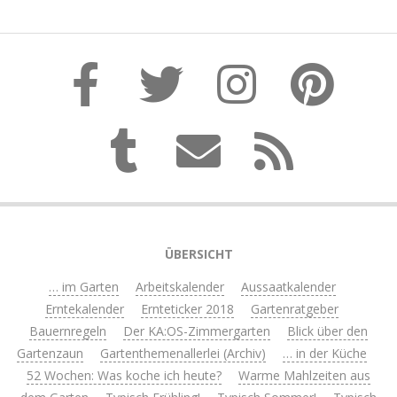
ÜBERSICHT
… im Garten
Arbeitskalender
Aussaatkalender
Erntekalender
Ernteticker 2018
Gartenratgeber
Bauernregeln
Der KA:OS-Zimmergarten
Blick über den
Gartenzaun
Gartenthemenallerlei (Archiv)
… in der Küche
52 Wochen: Was koche ich heute?
Warme Mahlzeiten aus