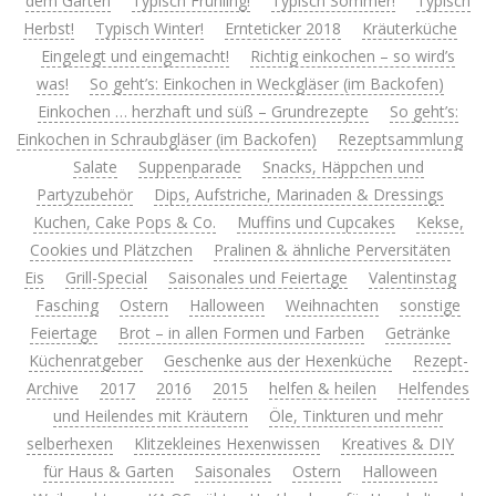
dem Garten
Typisch Frühling!
Typisch Sommer!
Typisch
Herbst!
Typisch Winter!
Ernteticker 2018
Kräuterküche
Eingelegt und eingemacht!
Richtig einkochen – so wird’s
was!
So geht’s: Einkochen in Weckgläser (im Backofen)
Einkochen … herzhaft und süß – Grundrezepte
So geht’s:
Einkochen in Schraubgläser (im Backofen)
Rezeptsammlung
Salate
Suppenparade
Snacks, Häppchen und
Partyzubehör
Dips, Aufstriche, Marinaden & Dressings
Kuchen, Cake Pops & Co.
Muffins und Cupcakes
Kekse,
Cookies und Plätzchen
Pralinen & ähnliche Perversitäten
Eis
Grill-Special
Saisonales und Feiertage
Valentinstag
Fasching
Ostern
Halloween
Weihnachten
sonstige
Feiertage
Brot – in allen Formen und Farben
Getränke
Küchenratgeber
Geschenke aus der Hexenküche
Rezept-
Archive
2017
2016
2015
helfen & heilen
Helfendes
und Heilendes mit Kräutern
Öle, Tinkturen und mehr
selberhexen
Klitzekleines Hexenwissen
Kreatives & DIY
für Haus & Garten
Saisonales
Ostern
Halloween