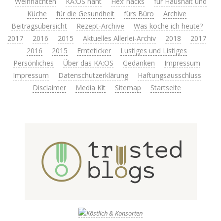
Weihnachten
KA:OS näht
Hex’ hacks
für Haushalt und
Küche
für die Gesundheit
fürs Büro
Archive
Beitragsübersicht
Rezept-Archive
Was koche ich heute?
2017
2016
2015
Aktuelles Allerlei-Archiv
2018
2017
2016
2015
Ernteticker
Lustiges und Listiges
Persönliches
Über das KA:OS
Gedanken
Impressum
Impressum
Datenschutzerklärung
Haftungsausschluss
Disclaimer
Media Kit
Sitemap
Startseite