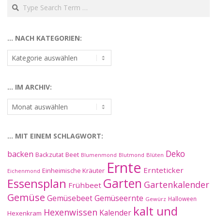
Search
… NACH KATEGORIEN:
…
nach
Kategorien:
… IM ARCHIV:
…
im
Archiv:
… MIT EINEM SCHLAGWORT:
Deko
backen
Beet
Backzutat
Blüten
Blumenmond
Blutmond
Ernte
Ernteticker
Einheimische Kräuter
Eichenmond
Essensplan
Garten
Gartenkalender
Frühbeet
Gemüse
Gemüseernte
Gemüsebeet
Halloween
Gewürz
kalt und
Hexenwissen
Kalender
Hexenkram