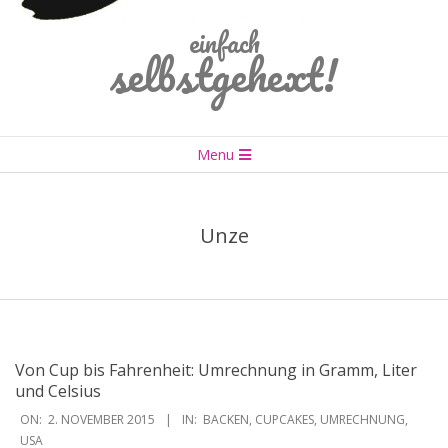
einfach
selbstgehext!
Primary
Menu
Navigation
Menu
Unze
Von Cup bis Fahrenheit: Umrechnung in Gramm, Liter
und Celsius
2015-
ON:
2. NOVEMBER 2015
IN:
BACKEN
,
CUPCAKES
,
UMRECHNUNG
,
11-
USA