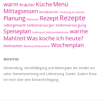
warm
Küche
Menü
Kräuter
Mittagsessen
Mondkalender
Ordnung im Garten
Rezepte
Planung
Rezept
Plätzchen
Selbstversorger
Selbstversorgung
selbstgemacht
Speiseplan
warme
Vollmond
Vollmondkalender
Mahlzeit
Was koche ich heute?
Wochenplan
Weihnachten
Weihnachtsbäckerei
WICHTIG!
Verwendung, Vervielfältigung und Weitergabe der Inhalte nur
unter Namensnennung und Linksetzung. Danke. Zudem freue
ich mich über eine Benachrichtigung.