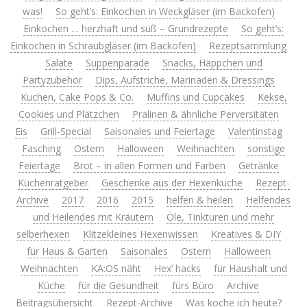
was!
So geht’s: Einkochen in Weckgläser (im Backofen)
Einkochen … herzhaft und süß – Grundrezepte
So geht’s:
Einkochen in Schraubgläser (im Backofen)
Rezeptsammlung
Salate
Suppenparade
Snacks, Häppchen und
Partyzubehör
Dips, Aufstriche, Marinaden & Dressings
Kuchen, Cake Pops & Co.
Muffins und Cupcakes
Kekse,
Cookies und Plätzchen
Pralinen & ähnliche Perversitäten
Eis
Grill-Special
Saisonales und Feiertage
Valentinstag
Fasching
Ostern
Halloween
Weihnachten
sonstige
Feiertage
Brot – in allen Formen und Farben
Getränke
Küchenratgeber
Geschenke aus der Hexenküche
Rezept-
Archive
2017
2016
2015
helfen & heilen
Helfendes
und Heilendes mit Kräutern
Öle, Tinkturen und mehr
selberhexen
Klitzekleines Hexenwissen
Kreatives & DIY
für Haus & Garten
Saisonales
Ostern
Halloween
Weihnachten
KA:OS näht
Hex’ hacks
für Haushalt und
Küche
für die Gesundheit
fürs Büro
Archive
Beitragsübersicht
Rezept-Archive
Was koche ich heute?