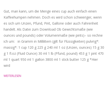
02
Gut, man kann, um die Menge eines cup auch einfach einen
Kaffeehumpen nehmen. Doch es wird schon schwieriger, wenn
es sich um Unzen, Pfund, Pint, Gallone oder auch Fahrenheit
handelt. ‎Als Datei zum Download ‏Ob Gewichtsmaße (wie
ounces und pounds) oder Volumenmaße (wie pints)– so rechne
ich um: in Gramm in Millilitern (gilt für Flüssigkeiten) pulvrig*:
massig*: 1 cup 120 g 225 g 240 ml 1 oz (Unzen, ounces) 15 g 30
g 1 fl.oz (Fluid Ounce) 30 ml 1 lb (Pfund, pound) 453 g 1 pint 470
ml 1 quart 950 ml 1 gallon 3800 ml 1 stick butter 125 g *Hier
wird
WEITERLESEN