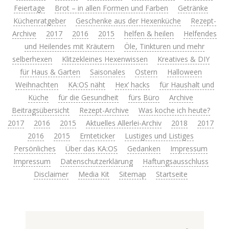
Feiertage
Brot – in allen Formen und Farben
Getränke
Küchenratgeber
Geschenke aus der Hexenküche
Rezept-
Archive
2017
2016
2015
helfen & heilen
Helfendes
und Heilendes mit Kräutern
Öle, Tinkturen und mehr
selberhexen
Klitzekleines Hexenwissen
Kreatives & DIY
für Haus & Garten
Saisonales
Ostern
Halloween
Weihnachten
KA:OS näht
Hex’ hacks
für Haushalt und
Küche
für die Gesundheit
fürs Büro
Archive
Beitragsübersicht
Rezept-Archive
Was koche ich heute?
2017
2016
2015
Aktuelles Allerlei-Archiv
2018
2017
2016
2015
Ernteticker
Lustiges und Listiges
Persönliches
Über das KA:OS
Gedanken
Impressum
Impressum
Datenschutzerklärung
Haftungsausschluss
Disclaimer
Media Kit
Sitemap
Startseite