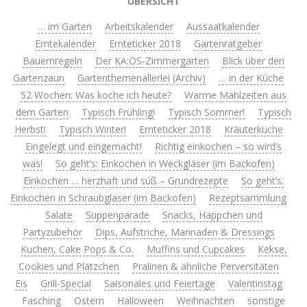
ÜBERSICHT
… im Garten
Arbeitskalender
Aussaatkalender
Erntekalender
Ernteticker 2018
Gartenratgeber
Bauernregeln
Der KA:OS-Zimmergarten
Blick über den
Gartenzaun
Gartenthemenallerlei (Archiv)
… in der Küche
52 Wochen: Was koche ich heute?
Warme Mahlzeiten aus
dem Garten
Typisch Frühling!
Typisch Sommer!
Typisch
Herbst!
Typisch Winter!
Ernteticker 2018
Kräuterküche
Eingelegt und eingemacht!
Richtig einkochen – so wird’s
was!
So geht’s: Einkochen in Weckgläser (im Backofen)
Einkochen … herzhaft und süß – Grundrezepte
So geht’s:
Einkochen in Schraubgläser (im Backofen)
Rezeptsammlung
Salate
Suppenparade
Snacks, Häppchen und
Partyzubehör
Dips, Aufstriche, Marinaden & Dressings
Kuchen, Cake Pops & Co.
Muffins und Cupcakes
Kekse,
Cookies und Plätzchen
Pralinen & ähnliche Perversitäten
Eis
Grill-Special
Saisonales und Feiertage
Valentinstag
Fasching
Ostern
Halloween
Weihnachten
sonstige