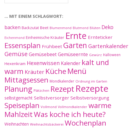
im
Archiv:
… MIT EINEM SCHLAGWORT:
Deko
backen
Beet
Backzutat
Blüten
Blumenmond
Blutmond
Ernte
Ernteticker
Einheimische Kräuter
Eichenmond
Essensplan
Garten
Gartenkalender
Frühbeet
Gemüse
Gemüseernte
Gemüsebeet
Halloween
Gewürz
kalt und
Hexenwissen
Kalender
Hexenkram
warm
Küche
Menü
Kräuter
Mittagsessen
Mondkalender
Ordnung im Garten
Rezepte
Planung
Rezept
Plätzchen
Selbstversorger
Selbstversorgung
selbstgemacht
Speiseplan
warme
Vollmond
Vollmondkalender
Mahlzeit
Was koche ich heute?
Wochenplan
Weihnachten
Weihnachtsbäckerei