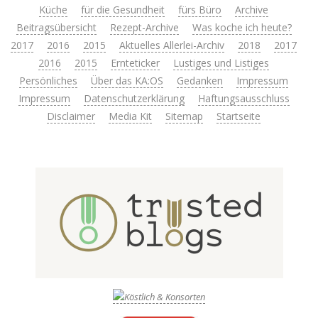
Küche
für die Gesundheit
fürs Büro
Archive
Beitragsübersicht
Rezept-Archive
Was koche ich heute?
2017
2016
2015
Aktuelles Allerlei-Archiv
2018
2017
2016
2015
Ernteticker
Lustiges und Listiges
Persönliches
Über das KA:OS
Gedanken
Impressum
Impressum
Datenschutzerklärung
Haftungsausschluss
Disclaimer
Media Kit
Sitemap
Startseite