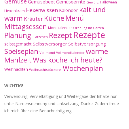
Gemüse
Gemüseernte
Gemüsebeet
Halloween
Gewürz
kalt und
Hexenwissen
Kalender
Hexenkram
warm
Küche
Menü
Kräuter
Mittagsessen
Mondkalender
Ordnung im Garten
Rezepte
Planung
Rezept
Plätzchen
Selbstversorger
Selbstversorgung
selbstgemacht
Speiseplan
warme
Vollmond
Vollmondkalender
Mahlzeit
Was koche ich heute?
Wochenplan
Weihnachten
Weihnachtsbäckerei
WICHTIG!
Verwendung, Vervielfältigung und Weitergabe der Inhalte nur
unter Namensnennung und Linksetzung. Danke. Zudem freue
ich mich über eine Benachrichtigung.