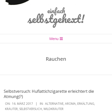
einfach
selbstgehext!
Primary
Menu
Navigation
Menu
Rauchen
Selbstversuch: Huflattichzigarette erleichtert die
Atmung(?)
2017-
ON:
16. MÄRZ 2017
IN:
ALTERNATIVE
,
AROMA
,
ERKÄLTUNG
,
03-
KRÄUTER
,
SELBSTVERSUCH
,
WILDKRÄUTER