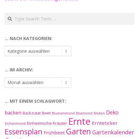
Search
… NACH KATEGORIEN:
…
nach
Kategorien:
… IM ARCHIV:
…
im
Archiv:
… MIT EINEM SCHLAGWORT:
Deko
backen
Beet
Backzutat
Blüten
Blumenmond
Blutmond
Ernte
Ernteticker
Einheimische Kräuter
Eichenmond
Essensplan
Garten
Gartenkalender
Frühbeet