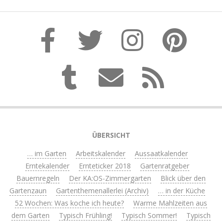
ÜBERSICHT
… im Garten
Arbeitskalender
Aussaatkalender
Erntekalender
Ernteticker 2018
Gartenratgeber
Bauernregeln
Der KA:OS-Zimmergarten
Blick über den
Gartenzaun
Gartenthemenallerlei (Archiv)
… in der Küche
52 Wochen: Was koche ich heute?
Warme Mahlzeiten aus
dem Garten
Typisch Frühling!
Typisch Sommer!
Typisch