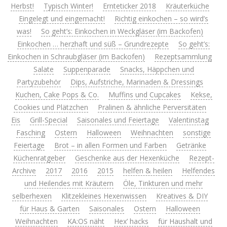
Herbst!
Typisch Winter!
Ernteticker 2018
Kräuterküche
Eingelegt und eingemacht!
Richtig einkochen – so wird’s
was!
So geht’s: Einkochen in Weckgläser (im Backofen)
Einkochen … herzhaft und süß – Grundrezepte
So geht’s:
Einkochen in Schraubgläser (im Backofen)
Rezeptsammlung
Salate
Suppenparade
Snacks, Häppchen und
Partyzubehör
Dips, Aufstriche, Marinaden & Dressings
Kuchen, Cake Pops & Co.
Muffins und Cupcakes
Kekse,
Cookies und Plätzchen
Pralinen & ähnliche Perversitäten
Eis
Grill-Special
Saisonales und Feiertage
Valentinstag
Fasching
Ostern
Halloween
Weihnachten
sonstige
Feiertage
Brot – in allen Formen und Farben
Getränke
Küchenratgeber
Geschenke aus der Hexenküche
Rezept-
Archive
2017
2016
2015
helfen & heilen
Helfendes
und Heilendes mit Kräutern
Öle, Tinkturen und mehr
selberhexen
Klitzekleines Hexenwissen
Kreatives & DIY
für Haus & Garten
Saisonales
Ostern
Halloween
Weihnachten
KA:OS näht
Hex’ hacks
für Haushalt und