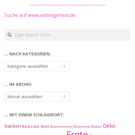
Suche auf www.selbstgehext.de:
Search
… NACH KATEGORIEN:
…
nach
Kategorien:
… IM ARCHIV:
…
im
Archiv:
… MIT EINEM SCHLAGWORT:
Deko
backen
Beet
Backzutat
Blüten
Blumenmond
Blutmond
Ernte