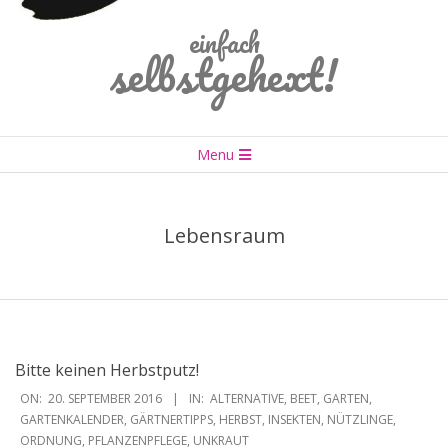
einfach
selbstgehext!
Primary
Menu
Navigation
Menu
Lebensraum
Bitte keinen Herbstputz!
2016-
ON:
20. SEPTEMBER 2016
IN:
ALTERNATIVE
,
BEET
,
GARTEN
,
09-
GARTENKALENDER
,
GÄRTNERTIPPS
,
HERBST
,
INSEKTEN
,
NÜTZLINGE
,
ORDNUNG
,
PFLANZENPFLEGE
,
UNKRAUT
20