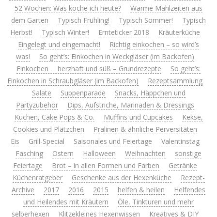
52 Wochen: Was koche ich heute?
Warme Mahlzeiten aus
dem Garten
Typisch Frühling!
Typisch Sommer!
Typisch
Herbst!
Typisch Winter!
Ernteticker 2018
Kräuterküche
Eingelegt und eingemacht!
Richtig einkochen – so wird’s
was!
So geht’s: Einkochen in Weckgläser (im Backofen)
Einkochen … herzhaft und süß – Grundrezepte
So geht’s:
Einkochen in Schraubgläser (im Backofen)
Rezeptsammlung
Salate
Suppenparade
Snacks, Häppchen und
Partyzubehör
Dips, Aufstriche, Marinaden & Dressings
Kuchen, Cake Pops & Co.
Muffins und Cupcakes
Kekse,
Cookies und Plätzchen
Pralinen & ähnliche Perversitäten
Eis
Grill-Special
Saisonales und Feiertage
Valentinstag
Fasching
Ostern
Halloween
Weihnachten
sonstige
Feiertage
Brot – in allen Formen und Farben
Getränke
Küchenratgeber
Geschenke aus der Hexenküche
Rezept-
Archive
2017
2016
2015
helfen & heilen
Helfendes
und Heilendes mit Kräutern
Öle, Tinkturen und mehr
selberhexen
Klitzekleines Hexenwissen
Kreatives & DIY