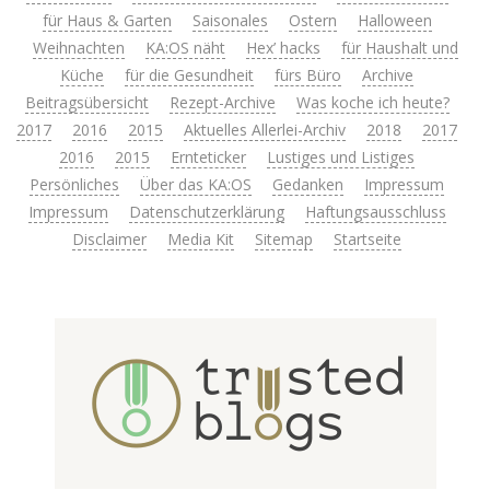
für Haus & Garten
Saisonales
Ostern
Halloween
Weihnachten
KA:OS näht
Hex’ hacks
für Haushalt und
Küche
für die Gesundheit
fürs Büro
Archive
Beitragsübersicht
Rezept-Archive
Was koche ich heute?
2017
2016
2015
Aktuelles Allerlei-Archiv
2018
2017
2016
2015
Ernteticker
Lustiges und Listiges
Persönliches
Über das KA:OS
Gedanken
Impressum
Impressum
Datenschutzerklärung
Haftungsausschluss
Disclaimer
Media Kit
Sitemap
Startseite