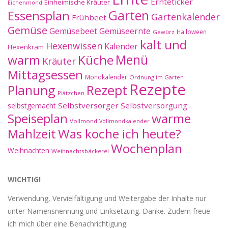
Ernteticker
Einheimische Kräuter
Eichenmond
Essensplan
Garten
Gartenkalender
Frühbeet
Gemüse
Gemüseernte
Gemüsebeet
Halloween
Gewürz
kalt und
Hexenwissen
Kalender
Hexenkram
warm
Küche
Menü
Kräuter
Mittagsessen
Mondkalender
Ordnung im Garten
Rezepte
Planung
Rezept
Plätzchen
Selbstversorger
Selbstversorgung
selbstgemacht
Speiseplan
warme
Vollmond
Vollmondkalender
Mahlzeit
Was koche ich heute?
Wochenplan
Weihnachten
Weihnachtsbäckerei
WICHTIG!
Verwendung, Vervielfältigung und Weitergabe der Inhalte nur
unter Namensnennung und Linksetzung. Danke. Zudem freue
ich mich über eine Benachrichtigung.