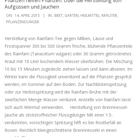
Pflanzen helfen Pflanzen: Über die Herstellung von
Aufgüssen und Jauchen
2015-
ON:
14. APRIL 2015
IN:
BEET
,
GARTEN
,
HEILMITTEL
,
KRÄUTER
,
04-
PFLANZENDÜNGER
14
Herstellung von Rainfarn-Tee gegen Milben, Läuse und
Frostspanner 300 bis 500 Gramm frische, blühende Pflanzenteile
des Rainfarn (Tanacetum vulgare) oder 30 Gramm getrocknetes
Kraut mit 10 Liter kochendem Wasser überbrühen. Die Mischung
10 bis 15 Minuten zugedeckt ziehen lassen und dann abseien. Im
Winter kann die Flüssigkeit unverdünnt auf die Pflanzen gespritzt
werden, im Sommer auf den Boden. Zur Nachblütenspritzung
oder zur Herbstspritzung wird die Rainfarn-Brühe mit der
zweifachen Menge Wasser verdünnt. Anstelle von Rainfarn lässt
sich auch Wermut verwenden. Herstellung von Brennnessel-
Jauche als stickstoffreicher Flüssigdünger Mit einer 1:5-
verdünnten, vorsichtigen Spritzung hilft es bei Rostbefall an
Rosen. Reichlich kleingeschnittene Brennnesseln in einen