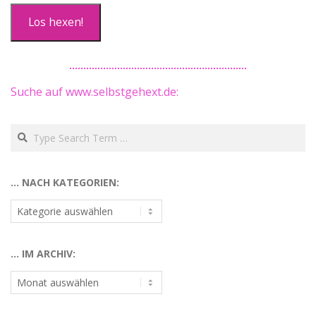
Los hexen!
Suche auf www.selbstgehext.de:
Search
… NACH KATEGORIEN:
…
nach
Kategorien:
… IM ARCHIV:
…
im
Archiv: