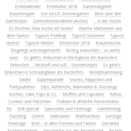
Erntekalender
Ernteticker 2018
Gartenratgeber
Bauernregeln
Der KA:OS-Zimmergarten
Blick über den
Gartenzaun
Gartenthemenallerlei (Archiv)
… in der Küche
52 Wochen: Was koche ich heute?
Warme Mahlzeiten aus
dem Garten
Typisch Frühling!
Typisch Sommer!
Typisch
Herbst!
Typisch Winter!
Ernteticker 2018
Kräuterküche
Eingelegt und eingemacht!
Richtig einkochen – so wird’s
was!
So geht’s: Einkochen in Weckgläser (im Backofen)
Einkochen … herzhaft und süß – Grundrezepte
So geht’s:
Einkochen in Schraubgläser (im Backofen)
Rezeptsammlung
Salate
Suppenparade
Snacks, Häppchen und
Partyzubehör
Dips, Aufstriche, Marinaden & Dressings
Kuchen, Cake Pops & Co.
Muffins und Cupcakes
Kekse,
Cookies und Plätzchen
Pralinen & ähnliche Perversitäten
Eis
Grill-Special
Saisonales und Feiertage
Valentinstag
Fasching
Ostern
Halloween
Weihnachten
sonstige
Feiertage
Brot – in allen Formen und Farben
Getränke
Küchenratgeber
Geschenke aus der Hexenküche
Rezept-