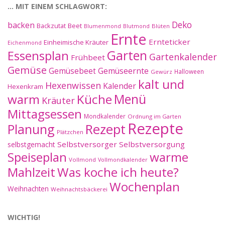
… MIT EINEM SCHLAGWORT:
Deko
backen
Beet
Backzutat
Blüten
Blumenmond
Blutmond
Ernte
Ernteticker
Einheimische Kräuter
Eichenmond
Essensplan
Garten
Gartenkalender
Frühbeet
Gemüse
Gemüseernte
Gemüsebeet
Halloween
Gewürz
kalt und
Hexenwissen
Kalender
Hexenkram
warm
Küche
Menü
Kräuter
Mittagsessen
Mondkalender
Ordnung im Garten
Rezepte
Planung
Rezept
Plätzchen
Selbstversorger
Selbstversorgung
selbstgemacht
Speiseplan
warme
Vollmond
Vollmondkalender
Mahlzeit
Was koche ich heute?
Wochenplan
Weihnachten
Weihnachtsbäckerei
WICHTIG!