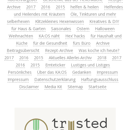
Archive
2017
2016
2015
helfen & heilen
Helfendes
und Heilendes mit Kräutern
Öle, Tinkturen und mehr
selberhexen
Klitzekleines Hexenwissen
Kreatives & DIY
für Haus & Garten
Saisonales
Ostern
Halloween
Weihnachten
KA:OS näht
Hex’ hacks
für Haushalt und
Küche
für die Gesundheit
fürs Büro
Archive
Beitragsübersicht
Rezept-Archive
Was koche ich heute?
2017
2016
2015
Aktuelles Allerlei-Archiv
2018
2017
2016
2015
Ernteticker
Lustiges und Listiges
Persönliches
Über das KA:OS
Gedanken
Impressum
Impressum
Datenschutzerklärung
Haftungsausschluss
Disclaimer
Media Kit
Sitemap
Startseite