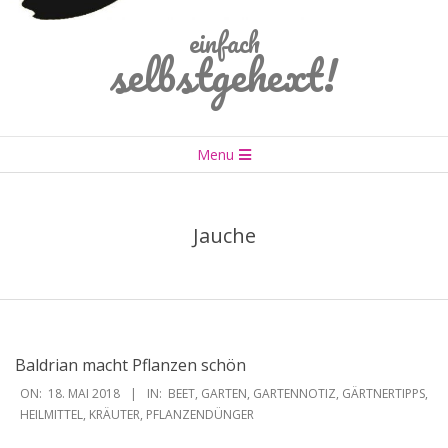
einfach
selbstgehext!
Primary
Menu
Navigation
Menu
Jauche
Baldrian macht Pflanzen schön
2018-
ON:
18. MAI 2018
IN:
BEET
,
GARTEN
,
GARTENNOTIZ
,
GÄRTNERTIPPS
,
05-
HEILMITTEL
,
KRÄUTER
,
PFLANZENDÜNGER
18