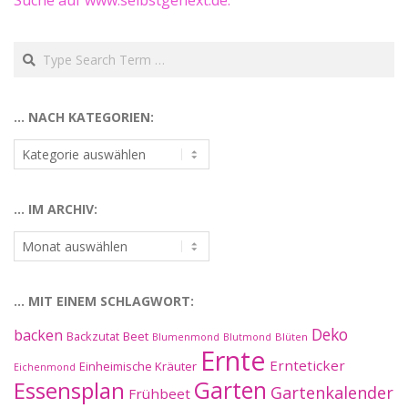
Suche auf www.selbstgehext.de:
Search
… NACH KATEGORIEN:
…
nach
Kategorien:
… IM ARCHIV:
…
im
Archiv:
… MIT EINEM SCHLAGWORT:
Deko
backen
Beet
Backzutat
Blüten
Blumenmond
Blutmond
Ernte
Ernteticker
Einheimische Kräuter
Eichenmond
Essensplan
Garten
Gartenkalender
Frühbeet