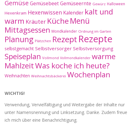
Gemüse
Gemüseernte
Gemüsebeet
Halloween
Gewürz
kalt und
Hexenwissen
Kalender
Hexenkram
warm
Küche
Menü
Kräuter
Mittagsessen
Mondkalender
Ordnung im Garten
Rezepte
Planung
Rezept
Plätzchen
Selbstversorger
Selbstversorgung
selbstgemacht
Speiseplan
warme
Vollmond
Vollmondkalender
Mahlzeit
Was koche ich heute?
Wochenplan
Weihnachten
Weihnachtsbäckerei
WICHTIG!
Verwendung, Vervielfältigung und Weitergabe der Inhalte nur
unter Namensnennung und Linksetzung. Danke. Zudem freue
ich mich über eine Benachrichtigung.