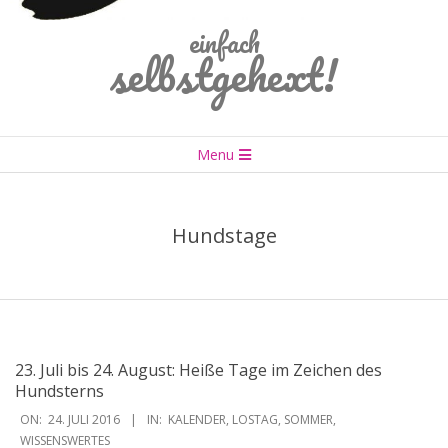
einfach
selbstgehext!
Primary
Menu
Navigation
Menu
Hundstage
23. Juli bis 24. August: Heiße Tage im Zeichen des
Hundsterns
2016-
ON:
24. JULI 2016
IN:
KALENDER
,
LOSTAG
,
SOMMER
,
07-
WISSENSWERTES