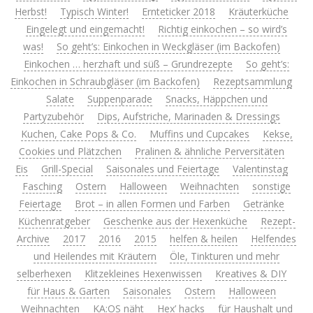
Herbst!
Typisch Winter!
Ernteticker 2018
Kräuterküche
Eingelegt und eingemacht!
Richtig einkochen – so wird’s
was!
So geht’s: Einkochen in Weckgläser (im Backofen)
Einkochen … herzhaft und süß – Grundrezepte
So geht’s:
Einkochen in Schraubgläser (im Backofen)
Rezeptsammlung
Salate
Suppenparade
Snacks, Häppchen und
Partyzubehör
Dips, Aufstriche, Marinaden & Dressings
Kuchen, Cake Pops & Co.
Muffins und Cupcakes
Kekse,
Cookies und Plätzchen
Pralinen & ähnliche Perversitäten
Eis
Grill-Special
Saisonales und Feiertage
Valentinstag
Fasching
Ostern
Halloween
Weihnachten
sonstige
Feiertage
Brot – in allen Formen und Farben
Getränke
Küchenratgeber
Geschenke aus der Hexenküche
Rezept-
Archive
2017
2016
2015
helfen & heilen
Helfendes
und Heilendes mit Kräutern
Öle, Tinkturen und mehr
selberhexen
Klitzekleines Hexenwissen
Kreatives & DIY
für Haus & Garten
Saisonales
Ostern
Halloween
Weihnachten
KA:OS näht
Hex’ hacks
für Haushalt und