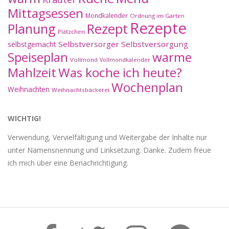
Mittagsessen
Mondkalender
Ordnung im Garten
Rezepte
Planung
Rezept
Plätzchen
Selbstversorger
Selbstversorgung
selbstgemacht
Speiseplan
warme
Vollmond
Vollmondkalender
Mahlzeit
Was koche ich heute?
Wochenplan
Weihnachten
Weihnachtsbäckerei
WICHTIG!
Verwendung, Vervielfältigung und Weitergabe der Inhalte nur
unter Namensnennung und Linksetzung. Danke. Zudem freue
ich mich über eine Benachrichtigung.