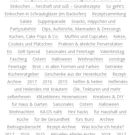
Einkochen … herzhaft und süß – Grundrezepte
So geht’s:
Einkochen in Schraubgläser (im Backofen)
Rezeptsammlung
Salate
Suppenparade
Snacks, Häppchen und
Partyzubehör
Dips, Aufstriche, Marinaden & Dressings
Kuchen, Cake Pops & Co.
Muffins und Cupcakes
Kekse,
Cookies und Plätzchen
Pralinen & ähnliche Perversitäten
Eis
Grill-Special
Saisonales und Feiertage
Valentinstag
Fasching
Ostern
Halloween
Weihnachten
sonstige
Feiertage
Brot – in allen Formen und Farben
Getränke
Küchenratgeber
Geschenke aus der Hexenküche
Rezept-
Archive
2017
2016
2015
helfen & heilen
Helfendes
und Heilendes mit Kräutern
Öle, Tinkturen und mehr
selberhexen
Klitzekleines Hexenwissen
Kreatives & DIY
für Haus & Garten
Saisonales
Ostern
Halloween
Weihnachten
KA:OS näht
Hex’ hacks
für Haushalt und
Küche
für die Gesundheit
fürs Büro
Archive
Beitragsübersicht
Rezept-Archive
Was koche ich heute?
2017
2016
2015
Aktuelles Allerlei-Archiv
2018
2017