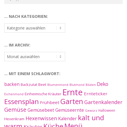
… NACH KATEGORIEN:
…
nach
Kategorien:
… IM ARCHIV:
…
im
Archiv:
… MIT EINEM SCHLAGWORT:
Deko
backen
Beet
Backzutat
Blüten
Blumenmond
Blutmond
Ernte
Ernteticker
Einheimische Kräuter
Eichenmond
Essensplan
Garten
Gartenkalender
Frühbeet
Gemüse
Gemüseernte
Gemüsebeet
Halloween
Gewürz
kalt und
Hexenwissen
Kalender
Hexenkram
warm
Küche
Menü
Kräuter