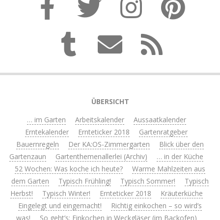
ÜBERSICHT
… im Garten
Arbeitskalender
Aussaatkalender
Erntekalender
Ernteticker 2018
Gartenratgeber
Bauernregeln
Der KA:OS-Zimmergarten
Blick über den
Gartenzaun
Gartenthemenallerlei (Archiv)
… in der Küche
52 Wochen: Was koche ich heute?
Warme Mahlzeiten aus
dem Garten
Typisch Frühling!
Typisch Sommer!
Typisch
Herbst!
Typisch Winter!
Ernteticker 2018
Kräuterküche
Eingelegt und eingemacht!
Richtig einkochen – so wird’s
was!
So geht’s: Einkochen in Weckgläser (im Backofen)