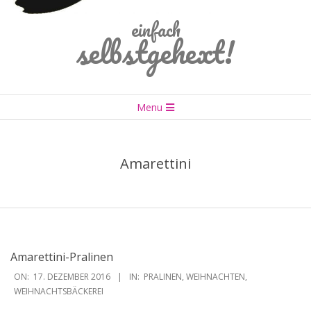
einfach
selbstgehext!
Primary
Menu
Navigation
Menu
Amarettini
Amarettini-Pralinen
2016-
ON:
17. DEZEMBER 2016
IN:
PRALINEN
,
WEIHNACHTEN
,
12-
WEIHNACHTSBÄCKEREI
17