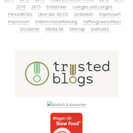
2016
2015
Ernteticker
Lustiges und Listiges
Persönliches
Über das KA:OS
Gedanken
Impressum
Impressum
Datenschutzerklärung
Haftungsausschluss
Disclaimer
Media Kit
Sitemap
Startseite