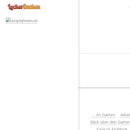
2
1
0
… im Garten
Arbe
Blick über den Garte
Typisch Frühling!