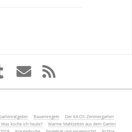
Gartenratgeber
Bauernregeln
Der KA:OS-Zimmergarten
 Was koche ich heute?
Warme Mahlzeiten aus dem Garten
 2018
Kräuterküche
Eingelegt und eingemacht!
Richtig