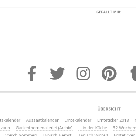
GEFÄLLT MIR:
017-
0-
3
ÜBERSICHT
itskalender
Aussaatkalender
Erntekalender
Ernteticker 2018
nzaun
Gartenthemenallerlei (Archiv)
… in der Küche
52 Wochen:
Typisch Sommer!
Typisch Herbst!
Typisch Winter!
Ernteticker