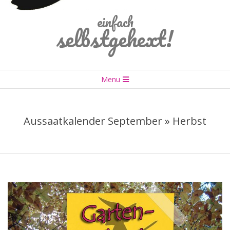
einfach
selbstgehext!
Primary
Menu
Navigation
Menu
Aussaatkalender September »
Herbst