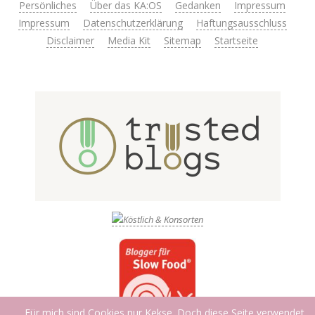
Persönliches
Über das KA:OS
Gedanken
Impressum
Impressum
Datenschutzerklärung
Haftungsausschluss
Disclaimer
Media Kit
Sitemap
Startseite
Für mich sind Cookies nur Kekse. Doch diese Seite verwendet