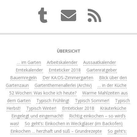
ÜBERSICHT
… im Garten
Arbeitskalender
Aussaatkalender
Erntekalender
Ernteticker 2018
Gartenratgeber
Bauernregeln
Der KA:OS-Zimmergarten
Blick über den
Gartenzaun
Gartenthemenallerlei (Archiv)
… in der Küche
52 Wochen: Was koche ich heute?
Warme Mahlzeiten aus
dem Garten
Typisch Frühling!
Typisch Sommer!
Typisch
Herbst!
Typisch Winter!
Ernteticker 2018
Kräuterküche
Eingelegt und eingemacht!
Richtig einkochen – so wird’s
was!
So geht’s: Einkochen in Weckgläser (im Backofen)
Einkochen … herzhaft und süß – Grundrezepte
So geht’s: