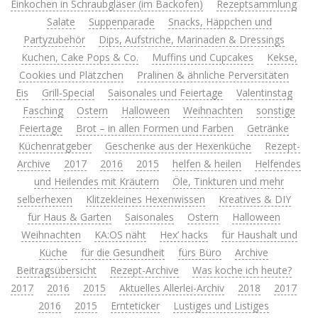
Einkochen in Schraubgläser (im Backofen)
Rezeptsammlung
Salate
Suppenparade
Snacks, Häppchen und
Partyzubehör
Dips, Aufstriche, Marinaden & Dressings
Kuchen, Cake Pops & Co.
Muffins und Cupcakes
Kekse,
Cookies und Plätzchen
Pralinen & ähnliche Perversitäten
Eis
Grill-Special
Saisonales und Feiertage
Valentinstag
Fasching
Ostern
Halloween
Weihnachten
sonstige
Feiertage
Brot – in allen Formen und Farben
Getränke
Küchenratgeber
Geschenke aus der Hexenküche
Rezept-
Archive
2017
2016
2015
helfen & heilen
Helfendes
und Heilendes mit Kräutern
Öle, Tinkturen und mehr
selberhexen
Klitzekleines Hexenwissen
Kreatives & DIY
für Haus & Garten
Saisonales
Ostern
Halloween
Weihnachten
KA:OS näht
Hex’ hacks
für Haushalt und
Küche
für die Gesundheit
fürs Büro
Archive
Beitragsübersicht
Rezept-Archive
Was koche ich heute?
2017
2016
2015
Aktuelles Allerlei-Archiv
2018
2017
2016
2015
Ernteticker
Lustiges und Listiges