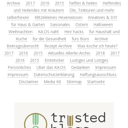
Archive
2017
2016
2015
helfen & heilen
Helfendes
und Heilendes mit Kräutern
Öle, Tinkturen und mehr
selberhexen
Klitzekleines Hexenwissen
Kreatives & DIY
für Haus & Garten
Saisonales
Ostern
Halloween
Weihnachten
KA:OS näht
Hex’ hacks
für Haushalt und
Küche
für die Gesundheit
fürs Büro
Archive
Beitragsübersicht
Rezept-Archive
Was koche ich heute?
2017
2016
2015
Aktuelles Allerlei-Archiv
2018
2017
2016
2015
Ernteticker
Lustiges und Listiges
Persönliches
Über das KA:OS
Gedanken
Impressum
Impressum
Datenschutzerklärung
Haftungsausschluss
Disclaimer
Media Kit
Sitemap
Startseite