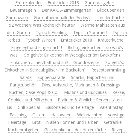
Erntekalender
Ernteticker 2018
Gartenratgeber
Bauernregeln
Der KA:OS-Zimmergarten
Blick über den
Gartenzaun
Gartenthemenallerlei (Archiv)
… in der Küche
52 Wochen: Was koche ich heute?
Warme Mahlzeiten aus
dem Garten
Typisch Frühling!
Typisch Sommer!
Typisch
Herbst!
Typisch Winter!
Ernteticker 2018
Kräuterküche
Eingelegt und eingemacht!
Richtig einkochen – so wird’s
was!
So geht’s: Einkochen in Weckgläser (im Backofen)
Einkochen … herzhaft und süß – Grundrezepte
So geht’s:
Einkochen in Schraubgläser (im Backofen)
Rezeptsammlung
Salate
Suppenparade
Snacks, Häppchen und
Partyzubehör
Dips, Aufstriche, Marinaden & Dressings
Kuchen, Cake Pops & Co.
Muffins und Cupcakes
Kekse,
Cookies und Plätzchen
Pralinen & ähnliche Perversitäten
Eis
Grill-Special
Saisonales und Feiertage
Valentinstag
Fasching
Ostern
Halloween
Weihnachten
sonstige
Feiertage
Brot – in allen Formen und Farben
Getränke
Küchenratgeber
Geschenke aus der Hexenküche
Rezept-