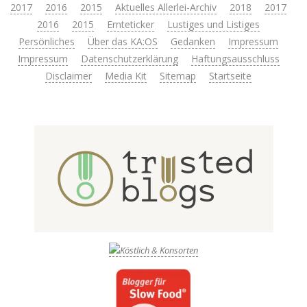
2017
2016
2015
Aktuelles Allerlei-Archiv
2018
2017
2016
2015
Ernteticker
Lustiges und Listiges
Persönliches
Über das KA:OS
Gedanken
Impressum
Impressum
Datenschutzerklärung
Haftungsausschluss
Disclaimer
Media Kit
Sitemap
Startseite