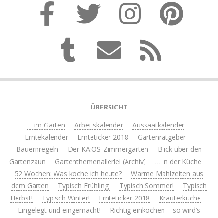
ÜBERSICHT
… im Garten
Arbeitskalender
Aussaatkalender
Erntekalender
Ernteticker 2018
Gartenratgeber
Bauernregeln
Der KA:OS-Zimmergarten
Blick über den
Gartenzaun
Gartenthemenallerlei (Archiv)
… in der Küche
52 Wochen: Was koche ich heute?
Warme Mahlzeiten aus
dem Garten
Typisch Frühling!
Typisch Sommer!
Typisch
Herbst!
Typisch Winter!
Ernteticker 2018
Kräuterküche
Eingelegt und eingemacht!
Richtig einkochen – so wird’s