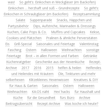
was!
So geht’s: Einkochen in Weckgläser (im Backofen)
Einkochen … herzhaft und süß – Grundrezepte
So geht’s:
Einkochen in Schraubgläser (im Backofen)
Rezeptsammlung
Salate
Suppenparade
Snacks, Häppchen und
Partyzubehör
Dips, Aufstriche, Marinaden & Dressings
Kuchen, Cake Pops & Co.
Muffins und Cupcakes
Kekse,
Cookies und Plätzchen
Pralinen & ähnliche Perversitäten
Eis
Grill-Special
Saisonales und Feiertage
Valentinstag
Fasching
Ostern
Halloween
Weihnachten
sonstige
Feiertage
Brot – in allen Formen und Farben
Getränke
Küchenratgeber
Geschenke aus der Hexenküche
Rezept-
Archive
2017
2016
2015
helfen & heilen
Helfendes
und Heilendes mit Kräutern
Öle, Tinkturen und mehr
selberhexen
Klitzekleines Hexenwissen
Kreatives & DIY
für Haus & Garten
Saisonales
Ostern
Halloween
Weihnachten
KA:OS näht
Hex’ hacks
für Haushalt und
Küche
für die Gesundheit
fürs Büro
Archive
Beitragsübersicht
Rezept-Archive
Was koche ich heute?