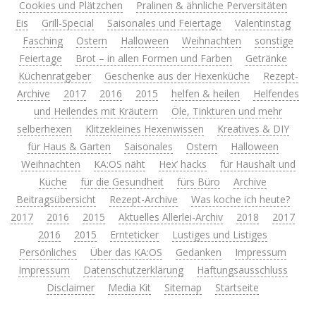
Cookies und Plätzchen
Pralinen & ähnliche Perversitäten
Eis
Grill-Special
Saisonales und Feiertage
Valentinstag
Fasching
Ostern
Halloween
Weihnachten
sonstige
Feiertage
Brot – in allen Formen und Farben
Getränke
Küchenratgeber
Geschenke aus der Hexenküche
Rezept-
Archive
2017
2016
2015
helfen & heilen
Helfendes
und Heilendes mit Kräutern
Öle, Tinkturen und mehr
selberhexen
Klitzekleines Hexenwissen
Kreatives & DIY
für Haus & Garten
Saisonales
Ostern
Halloween
Weihnachten
KA:OS näht
Hex’ hacks
für Haushalt und
Küche
für die Gesundheit
fürs Büro
Archive
Beitragsübersicht
Rezept-Archive
Was koche ich heute?
2017
2016
2015
Aktuelles Allerlei-Archiv
2018
2017
2016
2015
Ernteticker
Lustiges und Listiges
Persönliches
Über das KA:OS
Gedanken
Impressum
Impressum
Datenschutzerklärung
Haftungsausschluss
Disclaimer
Media Kit
Sitemap
Startseite