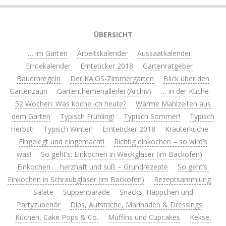
ÜBERSICHT
… im Garten
Arbeitskalender
Aussaatkalender
Erntekalender
Ernteticker 2018
Gartenratgeber
Bauernregeln
Der KA:OS-Zimmergarten
Blick über den
Gartenzaun
Gartenthemenallerlei (Archiv)
… in der Küche
52 Wochen: Was koche ich heute?
Warme Mahlzeiten aus
dem Garten
Typisch Frühling!
Typisch Sommer!
Typisch
Herbst!
Typisch Winter!
Ernteticker 2018
Kräuterküche
Eingelegt und eingemacht!
Richtig einkochen – so wird’s
was!
So geht’s: Einkochen in Weckgläser (im Backofen)
Einkochen … herzhaft und süß – Grundrezepte
So geht’s:
Einkochen in Schraubgläser (im Backofen)
Rezeptsammlung
Salate
Suppenparade
Snacks, Häppchen und
Partyzubehör
Dips, Aufstriche, Marinaden & Dressings
Kuchen, Cake Pops & Co.
Muffins und Cupcakes
Kekse,