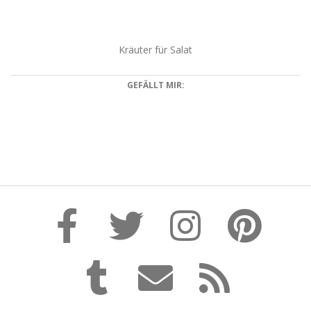
Kräuter für Salat
GEFÄLLT MIR:
2020-
11-
27