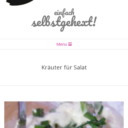
einfach
selbstgehext!
Primary
Menu
Navigation
Menu
Kräuter für Salat